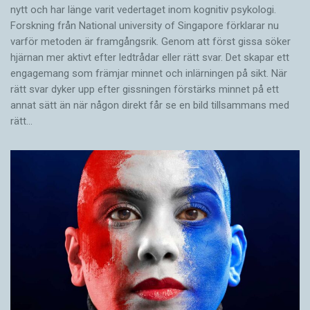
nytt och har länge varit vedertaget inom kognitiv psykologi.
Forskning från National university of Singa­pore förklarar nu
varför metoden är framgångsrik. Genom att först gissa ­söker
hjärnan mer aktivt ­efter ledtrådar eller rätt svar. Det skapar ett
engagemang som främjar minnet och inlärningen på sikt. När
rätt svar dyker upp efter gissningen förstärks minnet på ett
annat sätt än när någon direkt får se en bild tillsammans med
rätt…