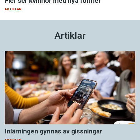
Fler ser kvinnor med nya former
ARTIKLAR
Artiklar
Inlärningen gynnas av gissningar