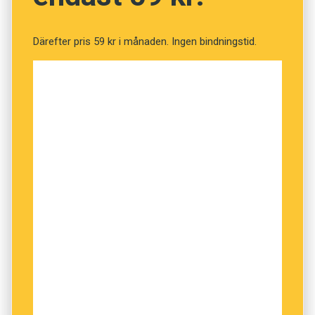
Svar:
Därefter pris 59 kr i månaden. Ingen bindningstid.
Jag är inte ute efter att diskutera politik i
Balkan. Artikeln är inte för Jugoslavien.
Den avser endast att förklara hur vissa ord
används av personer i Sverige med
serbokroatiska som modersmål. Alltså
främmande personer på svenskarnas
hemmaplan.
Vad artikeln/tidningen inte berättar om, är hur
dessa främmande personer har hamnat i
Sverige eller vilka konflikter som rådde i deras
respektive hemländer för ett tiotal år sedan.
Jag skrev ”på serbokroatiska heter det”, bara
för att utmana konceptet med språkets