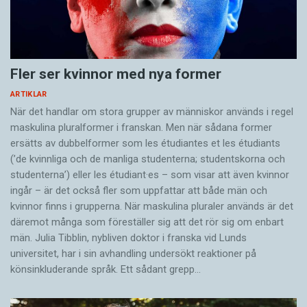
Fler ser kvinnor med nya former
ARTIKLAR
När det handlar om stora grupper av människor används i regel
maskulina pluralformer i franskan. Men när sådana ­former
ersätts av dubbel­former som les étudiantes et les étudiants
(’de kvinnliga och de manliga studenterna; studentskorna och
studenterna’) eller les étudiant·es – som visar att även kvinnor
ingår – är det också fler som uppfattar att både män och
kvinnor finns i grupperna. När maskulina pluraler används är det
där­emot många som föreställer sig att det rör sig om enbart
män. Julia Tibblin, nybliven doktor i franska vid Lunds
universitet, har i sin avhandling undersökt reaktioner på
könsinkluderande språk. Ett sådant grepp…