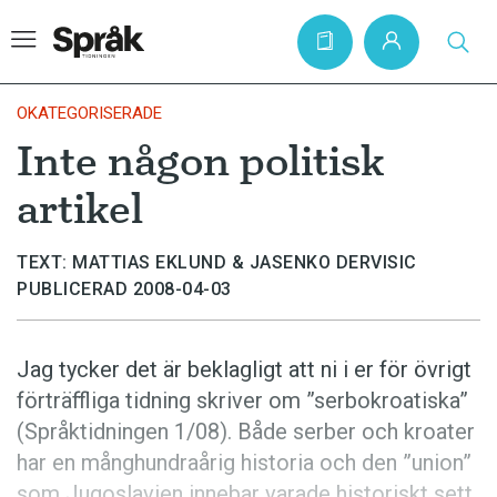
OKATEGORISERADE
Inte någon politisk
Hem
artikel
Artiklar
Krönikor
TEXT: MATTIAS EKLUND & JASENKO DERVISIC
PUBLICERAD 2008-04-03
Språkfrågor
Skrivtips
Jag tycker det är beklagligt att ni i er för övrigt
Bokrecensioner
förträffliga tidning skriver om ”serbokroatiska”
Kviss
(Språktidningen 1/08). Både serber och kroater
har en månghundraårig historia och den ”union”
Podden
som Jugoslavien innebar varade historiskt sett