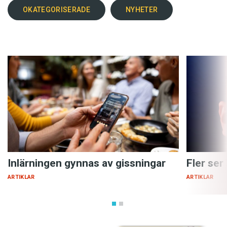
OKATEGORISERADE
NYHETER
Inlärningen gynnas av gissningar
Fler ser
ARTIKLAR
ARTIKLAR