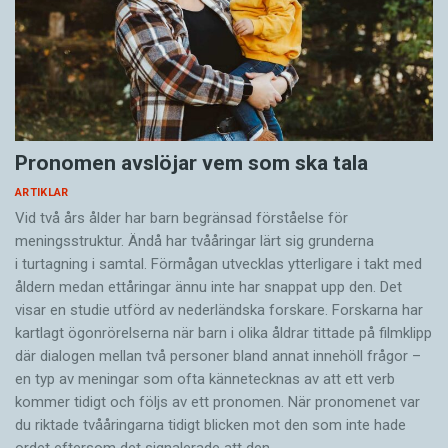
Pronomen avslöjar vem som ska tala
ARTIKLAR
Vid två års ålder har barn begränsad förståelse för
meningsstruktur. Ändå har tvååringar lärt sig grunderna
i turtagning i samtal. Förmågan utvecklas ytterligare i takt med
åldern medan ettåringar ännu inte har snappat upp den. Det
visar en studie utförd av nederländska forskare. Forskarna har
kartlagt ögonrörelserna när barn i olika åldrar tittade på filmklipp
där dialogen mellan två personer bland annat innehöll frågor –
en typ av meningar som ofta kännetecknas av att ett verb
kommer tidigt och följs av ett pronomen. När pronomenet var
du riktade tvååringarna tidigt blicken mot den som inte hade
ordet eftersom det ­signalerade att den…