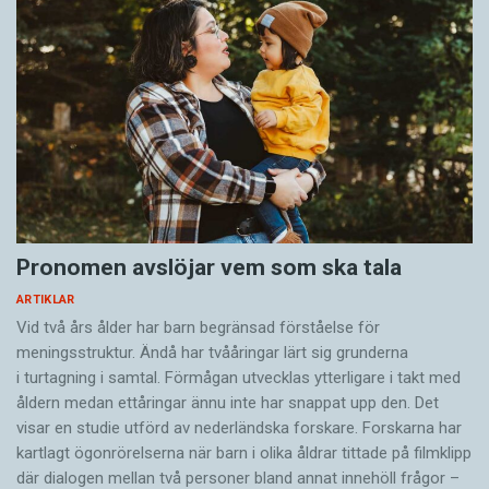
Pronomen avslöjar vem som ska tala
ARTIKLAR
Vid två års ålder har barn begränsad förståelse för
meningsstruktur. Ändå har tvååringar lärt sig grunderna
i turtagning i samtal. Förmågan utvecklas ytterligare i takt med
åldern medan ettåringar ännu inte har snappat upp den. Det
visar en studie utförd av nederländska forskare. Forskarna har
kartlagt ögonrörelserna när barn i olika åldrar tittade på filmklipp
där dialogen mellan två personer bland annat innehöll frågor –