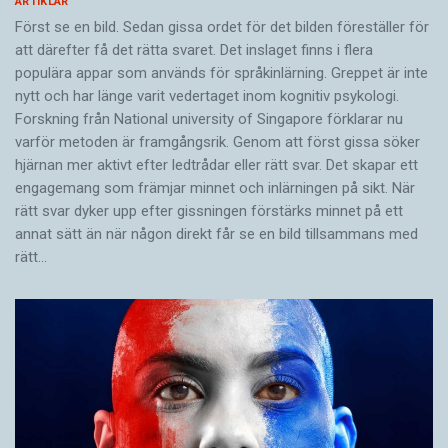
ARTIKLAR
Först se en bild. Sedan gissa ordet för det bilden föreställer för
att därefter få det rätta svaret. Det inslaget finns i flera
populära appar som används för språkinlärning. Greppet är inte
nytt och har länge varit vedertaget inom kognitiv psykologi.
Forskning från National university of Singa­pore förklarar nu
varför metoden är framgångsrik. Genom att först gissa ­söker
hjärnan mer aktivt ­efter ledtrådar eller rätt svar. Det skapar ett
engagemang som främjar minnet och inlärningen på sikt. När
rätt svar dyker upp efter gissningen förstärks minnet på ett
annat sätt än när någon direkt får se en bild tillsammans med
rätt…