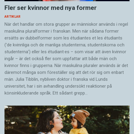
Fler ser kvinnor med nya former
ARTIKLAR
När det handlar om stora grupper av människor används i regel
maskulina pluralformer i franskan. Men när sådana ­former
ersätts av dubbel­former som les étudiantes et les étudiants
(’de kvinnliga och de manliga studenterna; studentskorna och
studenterna’) eller les étudiant·es – som visar att även kvinnor
ingår – är det också fler som uppfattar att både män och
kvinnor finns i grupperna. När maskulina pluraler används är det
där­emot många som föreställer sig att det rör sig om enbart
män. Julia Tibblin, nybliven doktor i franska vid Lunds
universitet, har i sin avhandling undersökt reaktioner på
könsinkluderande språk. Ett sådant grepp…