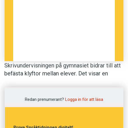
Skrivundervisningen på gymnasiet bidrar till att
befästa klyftor mellan elever. Det visar en
avhandling i pedagogik av Pernilla Andersson
Varga, Göteborgs universitet.
Redan prenumerant?
Logga in för att läsa
Hon har jämfört två yrkesförberedande och två
studieförberedande gymnasieprogram. Studien
visar på stora skillnader i de förväntningar som
Prova Språktidningen digitalt!