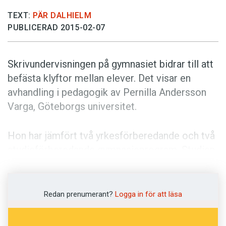
Anmäl till språkpolisen
TEXT:
PÄR DALHIELM
Föreslå nyord
PUBLICERAD 2015-02-07
Annonsera
Prenumerera
Skrivundervisningen på gymnasiet bidrar till att
befästa klyftor mellan elever. Det visar en
Läs Språktidningen digitalt
avhandling i pedagogik av Pernilla Andersson
Press
Varga, Göteborgs universitet.
Hon har jämfört två yrkesförberedande och två
studieförberedande gymnasieprogram. Studien
visar på stora skillnader i de förväntningar som
ställs på eleverna. På de studieförberedande
programmen förväntas eleverna klara
Redan prenumerant?
Logga in för att läsa
skrivuppgifter som resulterar i både utredande
och argumenterande texter. Det ger eleverna