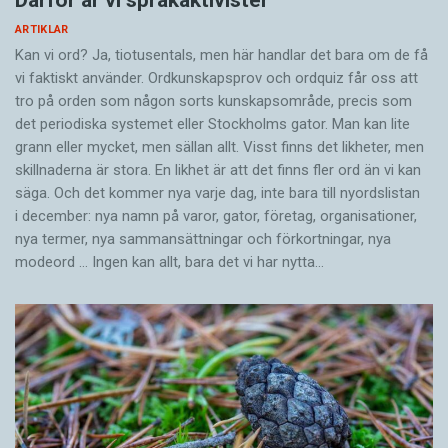
särskilt intressant. Den tyder på att
morgon hör man ofta det kommer regna i
språkbrukarnas förnimmelse av att något är
morgon.
ARTIKLAR
Kan vi ord? Ja, tiotusentals, men här handlar det bara om de få
”fel” eller avvikande beror på att de mönster
vi faktiskt använder. Ordkunskapsprov och ordquiz får oss att
som ligger till grund för språkkänslan aktiveras
Jag noterade detta på 1990-talet, först bland
tro på orden som någon sorts kunskapsområde, precis som
mycket snabbt när vi uppfattar ett språkligt
personer under 40 som intervjuades i radio och
det periodiska systemet eller Stockholms gator. Man kan lite
uttryck.
tv. Ganska snart märkte jag att även reportrar
grann eller mycket, men sällan allt. Visst finns det likheter, men
skillnaderna är stora. En likhet är att det finns fler ord än vi kan
och programledare började utelämna att. I dag
säga. Och det kommer nya varje dag, inte bara till nyordslistan
Nu låter det som om språkkänsla är något
är det nog så att mer än hälften av de
i december: nya namn på varor, gator, företag, organisationer,
statiskt. Men det är knappast så att vi som barn
språkbrukare jag kommer i kontakt med
nya termer, nya samman­sättningar och förkortningar, nya
bygger upp en språkkänsla, som sedan förblir
utelämnar att i talet. Situationen beskrivs så här
modeord … Ingen kan allt, bara det vi har nytta…
intakt livet ut, oberoende av vad vi upplever.
i Språkriktighetsboken från 2005: "Dels verkar
Snarare är det så att språkkänslan hela tiden
många vuxna modersmålstalare sakna kommer
finjusteras, allteftersom vi använder språket
att i sin språkliga repertoar. Enligt deras
tillsammans med andra. Om vi inte använder
språkkänsla är kommer utan att det normala
språket, till exempel vid en flerårig
uttryckssättet."
utlandsvistelse, märker vi efter hand att