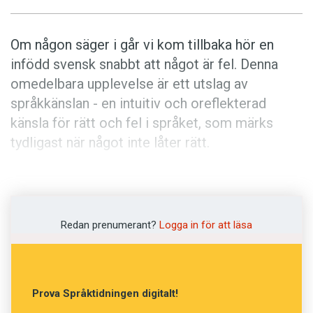
Om någon säger i går vi kom tillbaka hör en
infödd svensk snabbt att något är fel. Denna
omedelbara upplevelse är ett utslag av
språkkänslan - en intuitiv och oreflekterad
känsla för rätt och fel i språket, som märks
tydligast när något inte låter rätt.
Språkkänslan gör också att svenskar kan
formulera om det osvenska till helt gångbara
yttranden som i går kom vi tillbaka eller vi kom
Redan prenumerant?
Logga in för att läsa
tillbaka i går.
Lägg märke till att det inte handlar om någon
Prova Språktidningen digitalt!
svårighet att förstå det felaktiga yttrandet. En