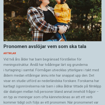
I Lund har Merle Horne, Magnus Lindgren och
Mikael Roll med hjälp av denna metod
Ordförrådet utökas som sagt under hela livet.
undersökt hur försökspersoner reagerar på
Ibland händer det att språkkänslan reagerar när
satser som
nya ord börjar användas, kanske särskilt vid
översättningslån. På en blogg läste jag:
”Ni köpte inte färgen men ni målade ändå”
"Sen när jag gick i gymnasiet blev det lite mer
Pronomen avslöjar vem som ska tala
komplicerat; jag kände mig inte bekväm med
”Ni köpte färgen inte men ni målade ändå”
ARTIKLAR
att bli definierad som tjej"
Vid två års ålder har barn begränsad förståelse för
”Ni köpte den inte men ni målade ändå”
meningsstruktur. Ändå har tvååringar lärt sig grunderna
Adjektivet bekväm har länge använts om
i turtagning i samtal. Förmågan utvecklas ytterligare i takt med
åldern medan ettåringar ännu inte har snappat upp den. Det
personer med betydelsen 'lat, maklig'. Uttrycket
Resultaten visar en signifikant skillnad i
visar en studie utförd av nederländska forskare. Forskarna har
vara/känna sig bekväm med något kommer från
hjärnaktivitet mellan hur försökspersoner
kartlagt ögonrörelserna när barn i olika åldrar tittade på filmklipp
engelskans be comfortable with. Det uttrycket
reagerar när de läser den grammatiska satsen i
där dialogen mellan två personer bland annat innehöll frågor –
verkar vara på god väg att etableras i svenskan.
en typ av meningar som ofta kännetecknas av att ett verb
det första exemplet och den ogrammatiska
kommer tidigt och följs av ett pronomen. När pronomenet var
satsen i det andra exemplet. I exemplet som