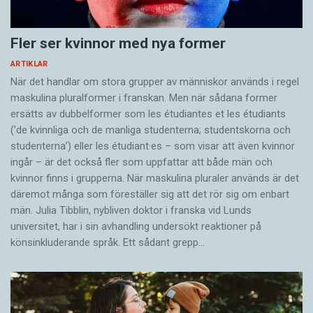
stimulans.
mycket snabbt när vi uppfattar ett språkligt
uttryck.
Fler ser kvinnor med nya former
Lan är en generell effekt som uppträder vid
ARTIKLAR
oväntade, icke-typiska sinnesförnimmelser. Om
Nu låter det som om språkkänsla är något
När det handlar om stora grupper av människor används i regel
försökspersonerna uppvisar en LAN-effekt när
statiskt. Men det är knappast så att vi som barn
maskulina pluralformer i franskan. Men när sådana ­former
de läser eller hör en språklig struktur, är detta
bygger upp en språkkänsla, som sedan förblir
ersätts av dubbel­former som les étudiantes et les étudiants
en fingervisning om att strukturen avviker från
intakt livet ut, oberoende av vad vi upplever.
(’de kvinnliga och de manliga studenterna; studentskorna och
det väntade på något sätt. Det kan handla om
studenterna’) eller les étudiant·es – som visar att även kvinnor
Snarare är det så att språkkänslan hela tiden
ingår – är det också fler som uppfattar att både män och
en felaktig böjningsform, ett felstavat ord eller
finjusteras, allteftersom vi använder språket
kvinnor finns i grupperna. När maskulina pluraler används är det
en konstig ordföljd. Ett par hundra millisekunder
tillsammans med andra. Om vi inte använder
där­emot många som föreställer sig att det rör sig om enbart
efter LAN-effekten följer ofta en annan
språket, till exempel vid en flerårig
män. Julia Tibblin, nybliven doktor i franska vid Lunds
karakteristisk effekt, kallad P600. Den verkar
utlandsvistelse, märker vi efter hand att
universitet, har i sin avhandling undersökt reaktioner på
könsinkluderande språk. Ett sådant grepp…
höra samman med ökad svårighet att förena
språkkänslan blir avtrubbad. Det blir mindre
något man förnimmer med sådant man redan
självklart vilken preposition som hör ihop med
känner till, eller en omtolkning av det.
ett givet verb, starka böjningsformer känns
främmande och så vidare.