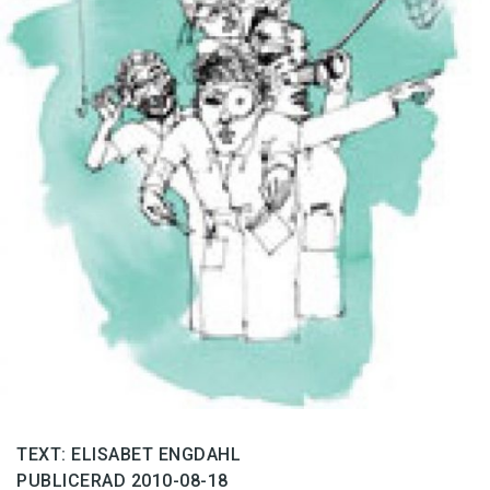
Anmäl till språkpolisen
Föreslå nyord
Annonsera
Prenumerera
Läs Språktidningen digitalt
Press
TEXT: ELISABET ENGDAHL
PUBLICERAD 2010-08-18