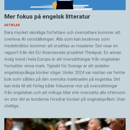
Men ibland är det tvärtom, patienten föredrar
en man: att det kommer en manlig tolk är
Mer fokus på engelsk litteratur
viktigt, eftersom det signalerar att ärendet tas
ARTIKLAR
på allvar.
Bara mycket skickliga författare och översättare ­kommer att
överleva AI-omställningen. Alla som kan beskrivas som
– Fördelarna med att använda tolk är att
medelmåttor kommer att ersättas av maskiner. Det visar en
kommunikationen blir saklig och koncentrerad.
rapport från det EU-finansierade projektet Thinkpub. En annan
trolig trend i hela Europa är att översättningar från engelskan
fortsätter vinna mark. Typiskt för Sverige är att andelen
Men förtroendet måste finnas där, mellan tolk
engelskspråkiga böcker stiger. Under 2024 var nästan var femte
och patient å ena sidan, och mellan tolk och
bok som såldes på den svenska marknaden på engelska. Det
läkare å den andra.
kan leda till att förlag både fokuserar mer på översättningar
från engelskan och att många titlar inte översätts alls eftersom
en stor del av kunderna föredrar böcker på originalspråket. Utan
– Som läkare känner man när det inte blir bra.
statliga…
Då får jag säga: ”Ursäkta mig, men jag märker
att patienten inte förstår nu. Kan vi ta det en
gång till?” Tolkar har varierande grad av