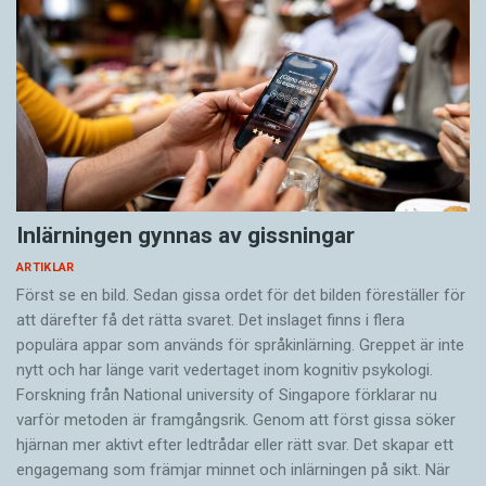
medkänsla och kompetens för uppgiften.
Och det händer att han får ge upp.
Kommunikationen har brutit samman och man
får försöka med en annan tolk. Enligt Lars-Olof
Larsson har tolkuppdrag inom sjukvården inte
så hög status, och det gör att de duktigaste
Inlärningen gynnas av gissningar
tolkarna ibland väljer bort vårduppdragen.
ARTIKLAR
Först se en bild. Sedan gissa ordet för det bilden föreställer för
När primärvården inte fungerar på grund av
att därefter få det rätta svaret. Det inslaget finns i flera
kommunikationsproblem blir resultatet att
populära appar som används för språkinlärning. Greppet är inte
patienterna hamnar i akutsjukvården i stället.
nytt och har länge varit vedertaget inom kognitiv psykologi.
Vilket blir dyrare och ofta sämre för patienten,
Forskning från National university of Singa­pore förklarar nu
med till exempel långa väntetider.
varför metoden är framgångsrik. Genom att först gissa ­söker
hjärnan mer aktivt ­efter ledtrådar eller rätt svar. Det skapar ett
engagemang som främjar minnet och inlärningen på sikt. När
Det finns en översjuklighet hos vissa personer,