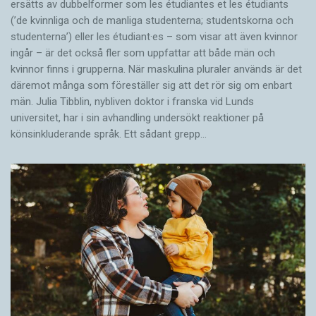
ersätts av dubbel­former som les étudiantes et les étudiants
och få vård av en läkare – en landsman – där.
(’de kvinnliga och de manliga studenterna; studentskorna och
studenterna’) eller les étudiant·es – som visar att även kvinnor
ingår – är det också fler som uppfattar att både män och
– När han undersökte henne visade det sig att
kvinnor finns i grupperna. När maskulina pluraler används är det
hon hade bihåleinflammation.
där­emot många som föreställer sig att det rör sig om enbart
män. Julia Tibblin, nybliven doktor i franska vid Lunds
universitet, har i sin avhandling undersökt reaktioner på
Lars-Olof Larsson efterlyser mer resurser,
könsinkluderande språk. Ett sådant grepp…
eftersom det tar längre tid att arbeta med tolk.
Den tiden behövs för att han ska kunna lyssna
ordentligt.
– Det är viktigt att vårdgivaren och patienten
hittar varandra redan vid första mötet; det är så
mycket vunnet då. Alla har rätt att bli
betraktade på samma vis i vården och alla har
rätt till ett gott bemötande. Jag vill kunna ge