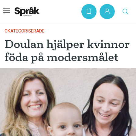
OKATEGORISERADE
Doulan hjälper kvinnor
Hem
föda på modersmålet
Artiklar
Krönikor
Språkfrågor
Skrivtips
Bokrecensioner
Kviss
Podden