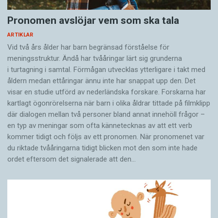
alla mina patienter det utrymme och den tid de
behöver, så att de känner sig välkomna och
Pronomen avslöjar vem som ska tala
förstådda. Om inte förtroende skapas, blir det
ARTIKLAR
ingen god vård, säger Lars-Olof Larsson.
Vid två års ålder har barn begränsad förståelse för
meningsstruktur. Ändå har tvååringar lärt sig grunderna
i turtagning i samtal. Förmågan utvecklas ytterligare i takt med
åldern medan ettåringar ännu inte har snappat upp den. Det
visar en studie utförd av nederländska forskare. Forskarna har
kartlagt ögonrörelserna när barn i olika åldrar tittade på filmklipp
där dialogen mellan två personer bland annat innehöll frågor –
en typ av meningar som ofta kännetecknas av att ett verb
kommer tidigt och följs av ett pronomen. När pronomenet var
du riktade tvååringarna tidigt blicken mot den som inte hade
ordet eftersom det ­signalerade att den…