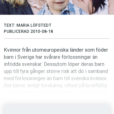
Anmäl till språkpolisen
Föreslå nyord
Annonsera
TEXT: MARIA LÖFSTEDT
Prenumerera
PUBLICERAD 2010-08-18
Läs Språktidningen digitalt
Press
Kvinnor från utomeuropeiska länder som föder
barn i Sverige har svårare förlossningar än
infödda svenskar. Dessutom löper deras barn
upp till fyra gånger större risk att dö i samband
med förlossningen än barn till svenska kvinnor.
Det beror, enligt forskarna, oftast på bristfällig
kommunikation mellan kvinnan och personalen
inom vården.