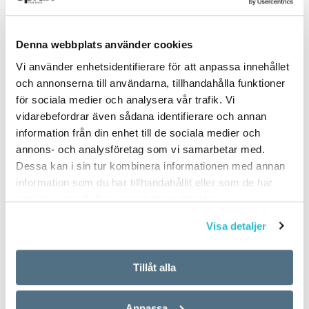
Denna webbplats använder cookies
ARTIKLAR
OKATEGORISERADE
Vi använder enhetsidentifierare för att anpassa innehållet
5 vanligaste
och annonserna till användarna, tillhandahålla funktioner
för sociala medier och analysera vår trafik. Vi
svenskspråkiga första
vidarebefordrar även sådana identifierare och annan
förnamnen för nyfödda
information från din enhet till de sociala medier och
annons- och analysföretag som vi samarbetar med.
i Finland 2017
Dessa kan i sin tur kombinera informationen med annan
information som du har tillhandahållit eller som de har
samlat in när du har använt deras tjänster.
TEXT:
ANDERS SVENSSON
PUBLICERAD 2018-06-14
Visa detaljer
Tillåt alla
Flickor
Anpassa