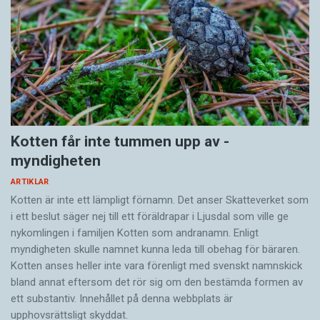
Kotten får inte tummen upp av ­
myndigheten
ARTIKLAR
Kotten är inte ett lämpligt förnamn. Det anser Skatte­verket som
i ett beslut säger nej till ett föräldra­par i Ljusdal som ville ge
nykomlingen i familjen Kotten som andranamn. Enligt
myndigheten skulle namnet kunna leda till obehag för bäraren.
Kotten anses heller inte vara förenligt med svenskt namnskick
bland annat eftersom det rör sig om den bestämda formen av
ett substantiv. Innehållet på denna webbplats är
upphovsrättsligt skyddat.