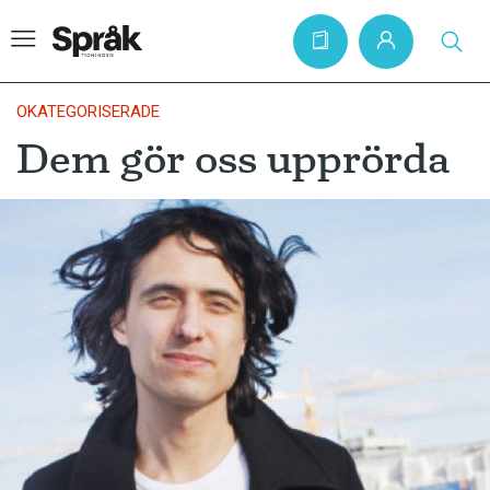
OKATEGORISERADE
Dem gör oss upprörda
Hem
Artiklar
Krönikor
Språkfrågor
Skrivtips
Bokrecensioner
Kviss
Podden