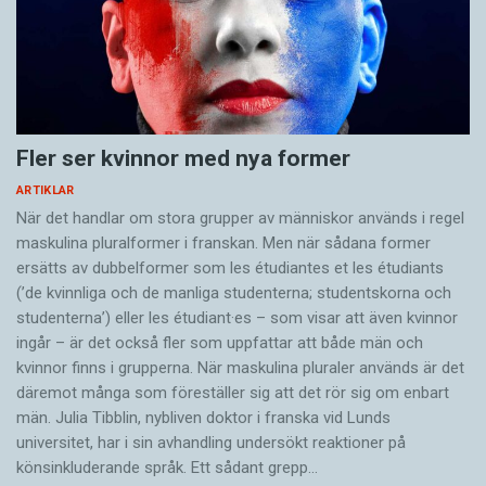
Fler ser kvinnor med nya former
ARTIKLAR
När det handlar om stora grupper av människor används i regel
maskulina pluralformer i franskan. Men när sådana ­former
ersätts av dubbel­former som les étudiantes et les étudiants
(’de kvinnliga och de manliga studenterna; studentskorna och
studenterna’) eller les étudiant·es – som visar att även kvinnor
ingår – är det också fler som uppfattar att både män och
kvinnor finns i grupperna. När maskulina pluraler används är det
där­emot många som föreställer sig att det rör sig om enbart
män. Julia Tibblin, nybliven doktor i franska vid Lunds
universitet, har i sin avhandling undersökt reaktioner på
könsinkluderande språk. Ett sådant grepp…