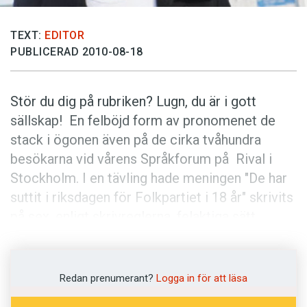
Anmäl till språkpolisen
Föreslå nyord
TEXT:
EDITOR
PUBLICERAD 2010-08-18
Annonsera
Prenumerera
Stör du dig på rubriken? Lugn, du är i gott
Läs Språktidningen digitalt
sällskap! En felböjd form av pronomenet de
Press
stack i ögonen även på de cirka tvåhundra
besökarna vid vårens Språkforum på Rival i
Stockholm. I en tävling hade meningen "De har
suttit i riksdagen för Folkpartiet i 18 år" skrivits
på sex, enligt skrivreglerna, felaktiga sätt.
Gästerna fick rangordna vilka fel de reagerade
starkast mot. Att skriva subjektet i objektsform,
Dem har suttit i riksdagen ..., var den klart
Redan prenumerant?
Logga in för att läsa
största dödssynden, medan knappt något huvud