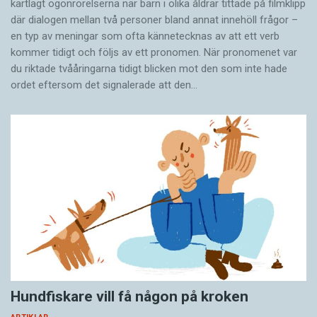
kartlagt ögonrörelserna när barn i olika åldrar tittade på filmklipp
där dialogen mellan två personer bland annat innehöll frågor –
en typ av meningar som ofta kännetecknas av att ett verb
kommer tidigt och följs av ett pronomen. När pronomenet var
du riktade tvååringarna tidigt blicken mot den som inte hade
ordet eftersom det ­signalerade att den…
Hundfiskare vill få någon på kroken