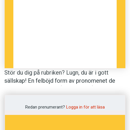
Stör du dig på rubriken? Lugn, du är i gott
sällskap! En felböjd form av pronomenet de
stack i ögonen även på de cirka tvåhundra
besökarna vid vårens Språkforum på Rival i
Stockholm. I en tävling hade meningen ”De har
Redan prenumerant?
Logga in för att läsa
suttit i riksdagen för Folkpartiet i 18 år” skrivits
på sex, enligt skrivreglerna, felaktiga sätt.
Gästerna fick rangordna vilka fel de reagerade