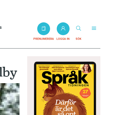
s
PRENUMERERA
LOGGA IN
SÖK
lby