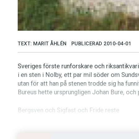
TEXT: MARIT ÅHLÉN
PUBLICERAD 2010-04-01
Sveriges förste runforskare och riksantikvari
i en sten i Nolby, ett par mil söder om Sundsva
utan för att han på stenen trodde sig ha fun
Bureus hette ursprungligen Johan Bure, och p
Bergsven och Sigfast och Fride reste
denna sten efter Bure (?), sin far.