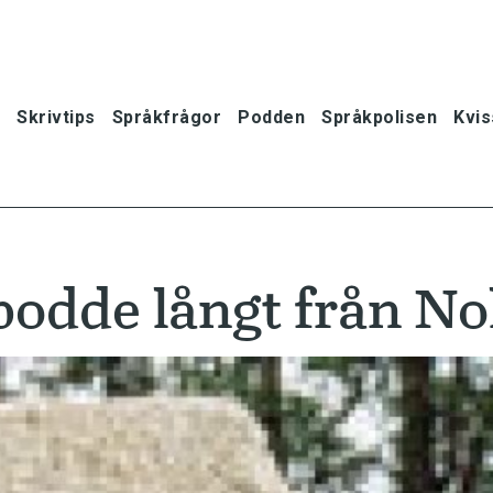
Skrivtips
Språkfrågor
Podden
Språkpolisen
Kvis
bodde långt från No
oner