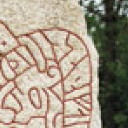
språkpolisen
rd
a
dningen digitalt