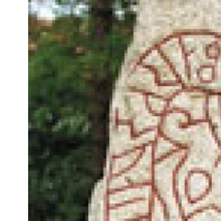
Kviss
Podden
Anmäl till 
Föreslå nyo
Annonsera
Prenumerer
Läs Språkti
Press