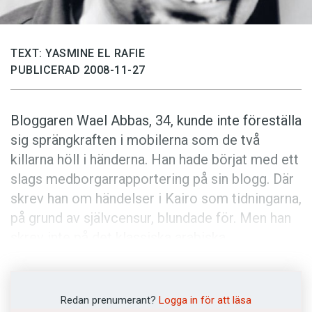
Anmäl till språkpolisen
Föreslå nyord
TEXT: YASMINE EL RAFIE
Annonsera
PUBLICERAD 2008-11-27
Prenumerera
Läs Språktidningen digitalt
Bloggaren Wael Abbas, 34, kunde inte föreställa
Press
sig sprängkraften i mobilerna som de två
killarna höll i händerna. Han hade börjat med ett
slags medborgarrapportering på sin blogg. Där
skrev han om händelser i Kairo som tidningarna,
på grund av självcensur, blundade för. Men han
skrev inte på det klassiska arabiska
nyhetsspråket, utan på egyptisk
talspråksarabiska.
Redan prenumerant?
Logga in för att läsa