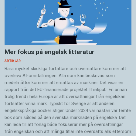
arabiska grannar. Allt på klingande egyptiska.
ett annat språk, nämligen arameiskan (se
Språktidningen 5/08).
Egyptiskan blev det närmaste man kommer en
brett förstådd dialekt i arabvärlden, och är det
Att egyptiska upplevs som lättare att lära sig
fortfarande, även om det inte är säkert att
för en svensk än standardarabiska kan bero på
egyptiern förstår sin samtalspartner bara för att
att ordföljden är densamma som i svenskan,
Mer fokus på engelsk litteratur
denna förstår honom. Däremot är den naturliga
med subjekt-verb-objekt, i stället för
ARTIKLAR
kulturella överlägsenheten svårare att hävda
standardarabiskans verb-subjekt-objekt. Selim
Bara mycket skickliga författare och översättare ­kommer att
i dag, och glamouren som kunde kopplas till
tog bussen heter på egyptiska Selim räkäb
överleva AI-omställningen. Alla som kan beskrivas som
språket har falnat.
(’åkte; tog’) el otobiis (’bussen’), medan det på
medelmåttor kommer att ersättas av maskiner. Det visar en
rapport från det EU-finansierade projektet Thinkpub. En annan
standardarabiska blir Estakalla (’åkte’) Selim el
trolig trend i hela Europa är att översättningar från engelskan
Yasmine El Rafie är journalist.
häfelä (’bussen; droskan’).
fortsätter vinna mark. Typiskt för Sverige är att andelen
engelskspråkiga böcker stiger. Under 2024 var nästan var femte
Dessutom är egyptiskan tacksam för en svensk,
bok som såldes på den svenska marknaden på engelska. Det
eftersom den helt sonika byter ut det arabiska
kan leda till att förlag både fokuserar mer på översättningar
från engelskan och att många titlar inte översätts alls eftersom
läspljudet th mot enkla s, och fräckt väljer att