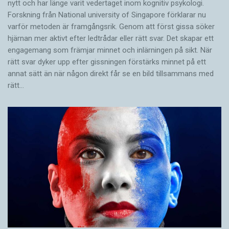
nytt och har länge varit vedertaget inom kognitiv psykologi.
det osmanska rikets sönderfall under 1800-
Forskning från National university of Singa­pore förklarar nu
talet uppstod nationalistiska strömningar, och
varför metoden är framgångsrik. Genom att först gissa ­söker
hjärnan mer aktivt ­efter ledtrådar eller rätt svar. Det skapar ett
en liten grupp intellektuella arbetade redan då
engagemang som främjar minnet och inlärningen på sikt. När
för bokutgivning och erkännande av egyptiskan
rätt svar dyker upp efter gissningen förstärks minnet på ett
som ett eget språk. Det skedde i samklang med
annat sätt än när någon direkt får se en bild tillsammans med
att man i Egypten kämpade för frigörelse från
rätt…
kolonialmakten Storbritannien. Projektet dog
med militärkuppen 1952, då den karismatiske
Gamal Abdel Nasser tog makten. Egyptiska
nationalister fick då ge vika för Abdel Nassers
visioner om en nation som förenade alla araber
som ett folk i stället för att utveckla egyptiska
särdrag.
Redan i diktatorns namn syns en typisk skillnad
mellan egyptisk och övrig arabiska. Nästan