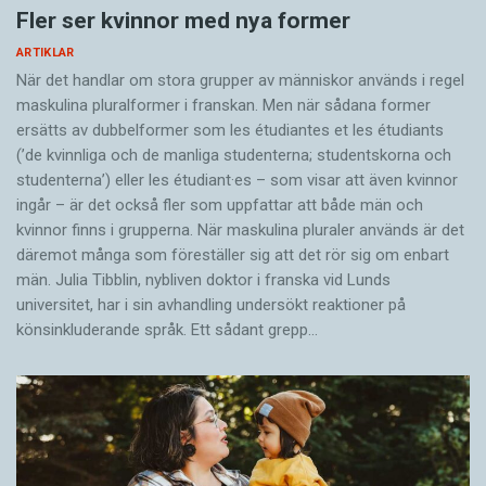
Fler ser kvinnor med nya former
enbart de som talar egyptiska uttalar den
ARTIKLAR
arabiska bokstaven ? med ett g-ljud, det vill
När det handlar om stora grupper av människor används i regel
säga Gämääl. Övriga säger Jämääl med samma
maskulina pluralformer i franskan. Men när sådana ­former
tonande ljud som i franska j´aime. Det är därför
ersätts av dubbel­former som les étudiantes et les étudiants
man känner igen en landsmaninna om hon med
(’de kvinnliga och de manliga studenterna; studentskorna och
västerländska bokstäver stavar sitt namn med
studenterna’) eller les étudiant·es – som visar att även kvinnor
ingår – är det också fler som uppfattar att både män och
ett g. Och det är därför levantiska araber kan
kvinnor finns i grupperna. När maskulina pluraler används är det
raljera över en artist som på egyptiskt vis börjat
där­emot många som föreställer sig att det rör sig om enbart
använda bokstaven g i sitt språk för att låta mer
män. Julia Tibblin, nybliven doktor i franska vid Lunds
egyptisk och bli mer kommersiell i arabvärlden.
universitet, har i sin avhandling undersökt reaktioner på
könsinkluderande språk. Ett sådant grepp…
Men så var också läget fram till 1960-talet lite
annorlunda. Egyptierna kunde fortfarande vara
stöddiga, se sig som förebilder. De ledde
utvecklingen i arabvärlden, med tidig