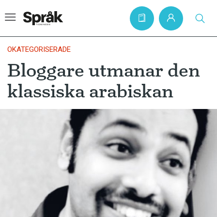
OKATEGORISERADE
Bloggare utmanar den
Hem
klassiska arabiskan
Artiklar
Krönikor
Språkfrågor
Skrivtips
Bokrecensioner
Kviss
Podden