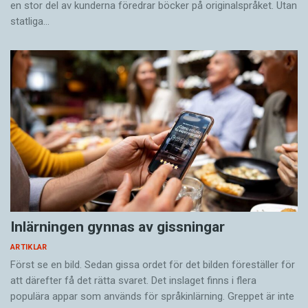
en stor del av kunderna föredrar böcker på originalspråket. Utan
strunta i den gutturala, svåruttalade k-liknande
statliga…
bokstaven ?. Standardarabiskans qahwe
(’kaffe’) blir på egyptiska ahwa.
Wael Abbas är inte ensam om att kämpa för
egyptiskan. En försiktigt tilltagande nationalism
spelar också språket i händerna. Med dålig
ekonomi och en svag politisk position i
närområdet ökar nationalismen och vurmen för
Egyptens tidigare storhet, från faraoner via tidig
industrialisering (Egypten var tvåa i världen
Inlärningen gynnas av gissningar
med att anlägga järnväg) till blomstrande 1950-
tal. Med detta följer ett uppsving för det egna
ARTIKLAR
språket.
Först se en bild. Sedan gissa ordet för det bilden föreställer för
att därefter få det rätta svaret. Det inslaget finns i flera
populära appar som används för språkinlärning. Greppet är inte
Det är nu inte första gången. I samband med