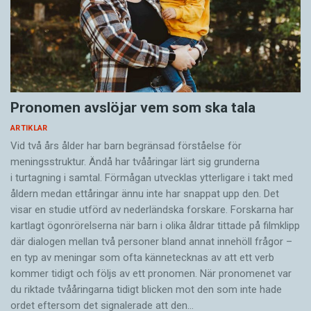
industrialisering, universitetsutbyggnad och
framtidstro. Kairos filmindustri låg trea i
världen efter Bollywood och Hollywood, och
pumpade ut filmer och popmusik till sina
arabiska grannar. Allt på klingande egyptiska.
Pronomen avslöjar vem som ska tala
Egyptiskan blev det närmaste man kommer en
ARTIKLAR
brett förstådd dialekt i arabvärlden, och är det
Vid två års ålder har barn begränsad förståelse för
fortfarande, även om det inte är säkert att
meningsstruktur. Ändå har tvååringar lärt sig grunderna
egyptiern förstår sin samtalspartner bara för att
i turtagning i samtal. Förmågan utvecklas ytterligare i takt med
åldern medan ettåringar ännu inte har snappat upp den. Det
denna förstår honom. Däremot är den naturliga
visar en studie utförd av nederländska forskare. Forskarna har
kulturella överlägsenheten svårare att hävda
kartlagt ögonrörelserna när barn i olika åldrar tittade på filmklipp
i dag, och glamouren som kunde kopplas till
där dialogen mellan två personer bland annat innehöll frågor –
språket har falnat.
en typ av meningar som ofta kännetecknas av att ett verb
kommer tidigt och följs av ett pronomen. När pronomenet var
du riktade tvååringarna tidigt blicken mot den som inte hade
Yasmine El Rafie är journalist.
ordet eftersom det ­signalerade att den…