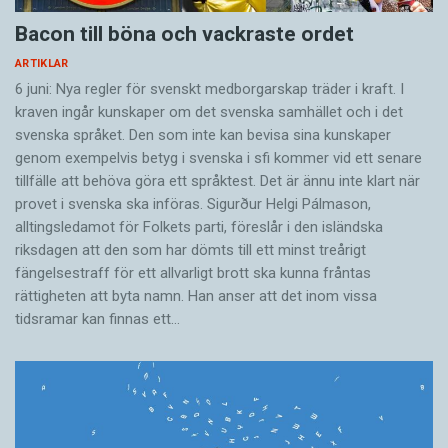
tonande ljud som i franska j´aime. Det är därför
utvecklats fritt, böjts, förenklats och utnyttjats
Bacon till böna och vackraste ordet
man känner igen en landsmaninna om hon med
på det sätt som folk funnit bäst. Därför ser man
västerländska bokstäver stavar sitt namn med
ARTIKLAR
till exempel många lånord från turkiska,
6 juni: Nya regler för svenskt medborgarskap träder i kraft. I
ett g. Och det är därför levantiska araber kan
persiska och språk som talats av kolonisatörer.
kraven ingår kunskaper om det svenska samhället och i det
raljera över en artist som på egyptiskt vis börjat
Ett visst inflytande på egyptiskan har den
svenska språket. Den som inte kan bevisa sina kunskaper
använda bokstaven g i sitt språk för att låta mer
uråldiga koptiskan haft.
genom exempelvis betyg i svenska i sfi kommer vid ett senare
egyptisk och bli mer kommersiell i arabvärlden.
tillfälle att behöva göra ett språktest. Det är ännu inte klart när
provet i svenska ska införas. Sigurður Helgi Pálmason,
Koptiskan härstammar från det språk som
alltingsledamot för Folkets parti, föreslår i den isländska
Men så var också läget fram till 1960-talet lite
faraonerna talade och som var det kristna
riksdagen att den som har dömts till ett minst treårigt
annorlunda. Egyptierna kunde fortfarande vara
Egyptens modersmål. Koptiskan lever
fängelsestraff för ett allvarligt brott ska kunna fråntas
stöddiga, se sig som förebilder. De ledde
fortfarande kvar som kyrkospråk bland
rättigheten att byta namn. Han anser att det inom vissa
utvecklingen i arabvärlden, med tidig
tidsramar kan finnas ett…
Egyptens miljontals kristna, men i övrigt
industrialisering, universitetsutbyggnad och
fasades koptiskan långsamt ut efter arabernas
framtidstro. Kairos filmindustri låg trea i
intåg. De flesta ord byttes ut mot arabiska, men
världen efter Bollywood och Hollywood, och
metaforerna blev ibland kvar. Samma sak hände
pumpade ut filmer och popmusik till sina
i Levanten, länderna runt Västbanken, men med