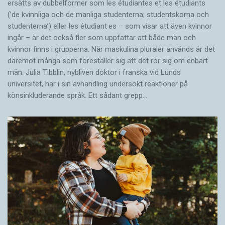
ersätts av dubbel­former som les étudiantes et les étudiants
(’de kvinnliga och de manliga studenterna; studentskorna och
studenterna’) eller les étudiant·es – som visar att även kvinnor
ingår – är det också fler som uppfattar att både män och
kvinnor finns i grupperna. När maskulina pluraler används är det
där­emot många som föreställer sig att det rör sig om enbart
män. Julia Tibblin, nybliven doktor i franska vid Lunds
universitet, har i sin avhandling undersökt reaktioner på
könsinkluderande språk. Ett sådant grepp…