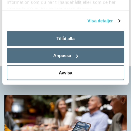
information som du har tillhandahållit eller som de har
samlat in när du har använt deras tjänster.
Prova på!
Visa detaljer
Tidningen i brevlådan plus tillgång till webben och digital
läsning med vår app
Tillåt alla
TVÅ NUMMER FÖR 129 KR!
Anpassa
Avvisa
Artiklar