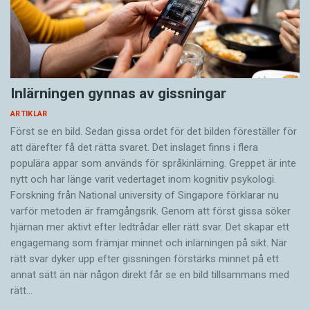
Inlärningen gynnas av gissningar
ARTIKLAR
Först se en bild. Sedan gissa ordet för det bilden föreställer för
att därefter få det rätta svaret. Det inslaget finns i flera
populära appar som används för språkinlärning. Greppet är inte
nytt och har länge varit vedertaget inom kognitiv psykologi.
Forskning från National university of Singa­pore förklarar nu
varför metoden är framgångsrik. Genom att först gissa ­söker
hjärnan mer aktivt ­efter ledtrådar eller rätt svar. Det skapar ett
engagemang som främjar minnet och inlärningen på sikt. När
rätt svar dyker upp efter gissningen förstärks minnet på ett
annat sätt än när någon direkt får se en bild tillsammans med
rätt…