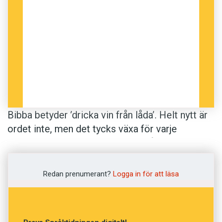
Bibba betyder ’dricka vin från låda’. Helt nytt är
ordet inte, men det tycks växa för varje
bibbande sommar. Redan för tre år sedan
försökte Aftonbladet lansera ordet, och listade
tre etikettsregler för den som bibbar:
Redan prenumerant?
Logga in för att läsa
Bara en tölp bibbar direkt ur lådan.
Ingen civiliserad människa bibbar hela lådan
själv.