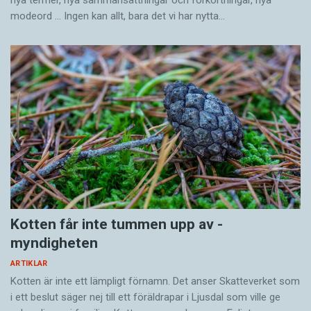
nya termer, nya samman­sättningar och förkortningar, nya
modeord … Ingen kan allt, bara det vi har nytta…
Kotten får inte tummen upp av ­
myndigheten
ARTIKLAR
Kotten är inte ett lämpligt förnamn. Det anser Skatte­verket som
i ett beslut säger nej till ett föräldra­par i Ljusdal som ville ge