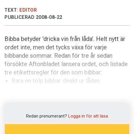
Anmäl till språkpolisen
TEXT:
EDITOR
Föreslå nyord
PUBLICERAD 2008-08-22
Annonsera
Prenumerera
Bibba betyder ’dricka vin från låda’. Helt nytt är
Läs Språktidningen digitalt
ordet inte, men det tycks växa för varje
bibbande sommar. Redan för tre år sedan
Press
försökte Aftonbladet lansera ordet, och listade
tre etikettsregler för den som bibbar:
Bara en tölp bibbar direkt ur lådan.
Ingen civiliserad människa bibbar hela lådan
själv.
Bara ett miljösvin slänger den urbibbade
Redan prenumerant?
Logga in för att läsa
lådan i naturen.