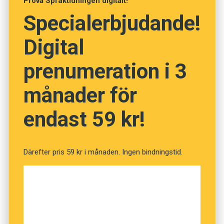
Prova Språktidningen digitalt!
Bara ett miljösvin slänger den urbibbade
Specialerbjudande!
lådan i naturen.
Digital
prenumeration i 3
månader för
endast 59 kr!
Därefter pris 59 kr i månaden. Ingen bindningstid.