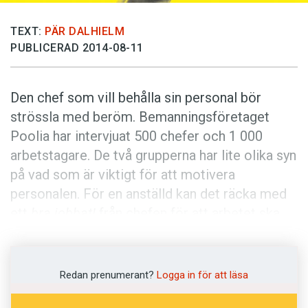
Anmäl till språkpolisen
Föreslå nyord
TEXT:
PÄR DALHIELM
PUBLICERAD 2014-08-11
Annonsera
Prenumerera
Den chef som vill behålla sin personal bör
Läs Språktidningen digitalt
strössla med beröm. Bemanningsföretaget
Press
Poolia har intervjuat 500 chefer och 1 000
arbetstagare. De två grupperna har lite olika syn
på vad som är viktigt för att motivera
personalen. För en anställd kan det räcka med
ett
bra jobbat!
från chefen för att arbetet ska
kännas betydelsefullt. Cheferna själva tror dock
ofta att möjligheterna att göra karriär inom
företaget väger tyngre.
Redan prenumerant?
Logga in för att läsa