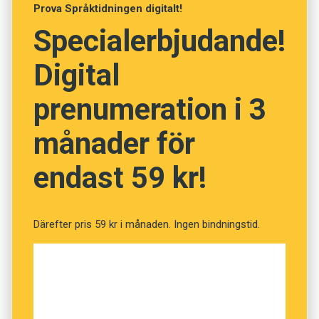
Prova Språktidningen digitalt!
ofta att möjligheterna att göra karriär inom
Specialerbjudande!
företaget väger tyngre.
Digital
prenumeration i 3
månader för
endast 59 kr!
Därefter pris 59 kr i månaden. Ingen bindningstid.