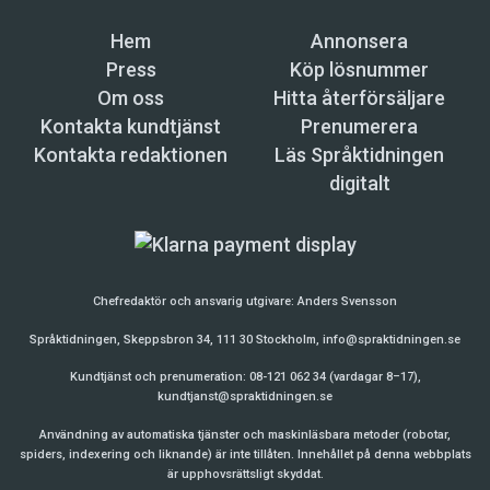
Hem
Annonsera
Press
Köp lösnummer
Om oss
Hitta återförsäljare
Kontakta kundtjänst
Prenumerera
Kontakta redaktionen
Läs Språktidningen
digitalt
Chefredaktör och ansvarig utgivare:
Anders Svensson
Språktidningen, Skeppsbron 34, 111 30 Stockholm,
info@spraktidningen.se
Kundtjänst och prenumeration: 08-121 062 34 (vardagar 8–17),
kundtjanst@spraktidningen.se
Användning av automatiska tjänster och maskinläsbara metoder (robotar,
spiders, indexering och liknande) är inte tillåten. Innehållet på denna webbplats
är upphovsrättsligt skyddat.