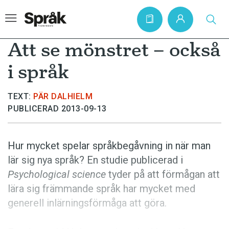
Att se mönstret – också
i språk
Hem
TEXT:
PÄR DALHIELM
Artiklar
PUBLICERAD 2013-09-13
Krönikor
Språkfrågor
Hur mycket spelar språkbegåv­ning in när man
Skrivtips
lär sig nya språk? En studie publicerad i
Psychological science
tyder på att förmågan att
Bokrecensioner
lära sig främmande språk har mycket med
Kviss
generell inlärningsförmåga att göra.
Podden