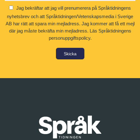
Jag bekräftar att jag vill prenumerera på Språktidningens
nyhetsbrev och att Språktidningen/Vetenskapsmedia i Sverige
AB har rätt att spara min mejladress. Jag kommer att få ett mejl
där jag måste bekräfta min mejladress.
Läs Språktidningens
personuppgiftspolicy.
Skicka