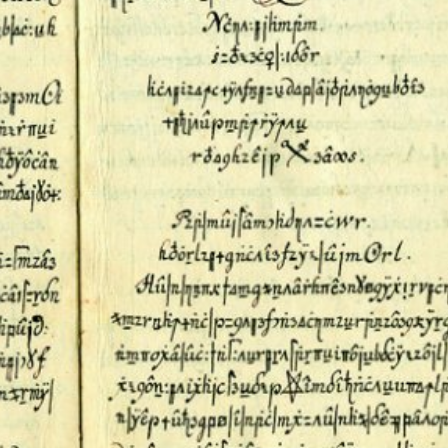
språkpolisen
rd
a
dningen digitalt