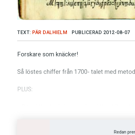
TEXT:
PÄR DALHIELM
PUBLICERAD 2012-08-07
Forskare som knäcker!
Så löstes chiffer från 1700- talet med met
PLUS:
» Ditt sätt att tala kan avgöra rätten till asyl
» Här är hamburgaren en huggare
Redan pre