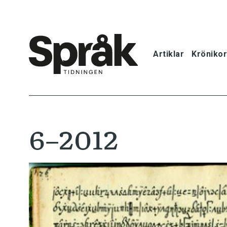
Artiklar
Krönikor
Hem
Artiklar
6–2012
Krönikor
Språkfrågor
Skrivtips
Bokrecensi