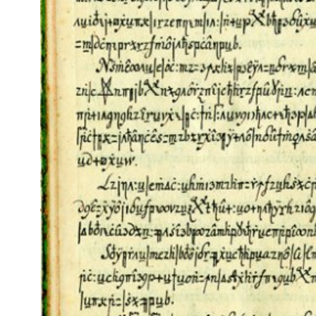
Kviss
Podden
Anmäl till 
Föreslå nyo
Annonsera
Prenumerer
Läs Språkti
Press