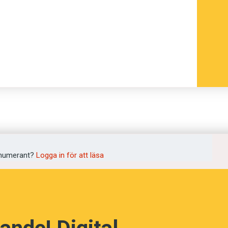
er för automatisk översättning.
numerant?
Logga in för att läsa