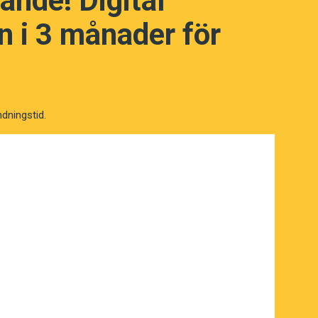
ande! Digital
 i 3 månader för
ndningstid.