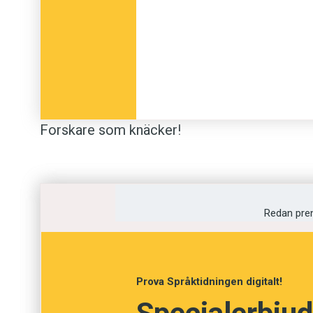
Forskare som knäcker!
Så löstes chiffer från 1700- talet med metod
PLUS:
Redan pre
» Ditt sätt att tala kan avgöra rätten till asyl
Prova Språktidningen digitalt!
» Här är hamburgaren en huggare