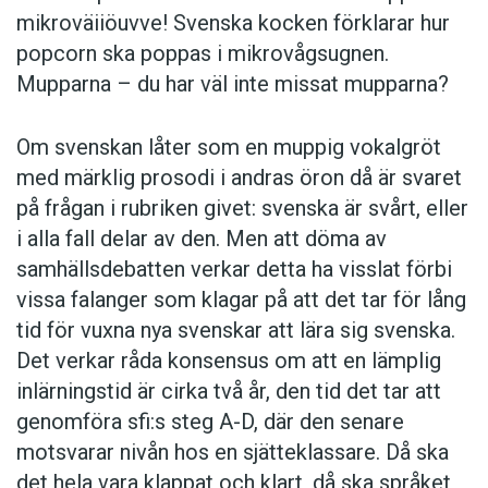
mikroväiiöuvve! Svenska kocken förklarar hur
popcorn ska poppas i mikrovågsugnen.
Mupparna – du har väl inte missat mupparna?
Om svenskan låter som en muppig vokalgröt
med märklig prosodi i andras öron då är svaret
på frågan i rubriken givet: svenska är svårt, eller
i alla fall delar av den. Men att döma av
samhällsdebatten verkar detta ha visslat förbi
vissa falanger som klagar på att det tar för lång
tid för vuxna nya svenskar att lära sig svenska.
Det verkar råda konsensus om att en lämplig
inlärningstid är cirka två år, den tid det tar att
genomföra sfi:s steg A-D, där den senare
motsvarar nivån hos en sjätteklassare. Då ska
det hela vara klappat och klart, då ska språket