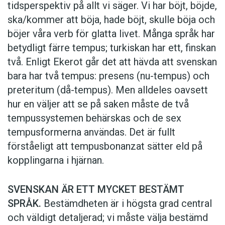
tidsperspektiv på allt vi säger. Vi har böjt, böjde,
ska/kommer att böja, hade böjt, skulle böja och
böjer våra verb för glatta livet. Många språk har
betydligt färre tempus; turkiskan har ett, finskan
två. Enligt Ekerot går det att hävda att svenskan
bara har två tempus: presens (nu-tempus) och
preteritum (då-tempus). Men alldeles oavsett
hur en väljer att se på saken måste de två
tempussystemen behärskas och de sex
tempusformerna användas. Det är fullt
förståeligt att tempusbonanzat sätter eld på
kopplingarna i hjärnan.
SVENSKAN ÄR ETT MYCKET BESTÄMT
SPRÅK.
Bestämdheten är i högsta grad central
och väldigt detaljerad; vi måste välja bestämd