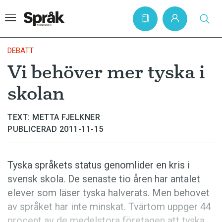
DEBATT
Vi behöver mer tyska i
Hem
skolan
Artiklar
Krönikor
TEXT: METTA FJELKNER
PUBLICERAD 2011-11-15
Språkfrågor
Skrivtips
Tyska språkets status genomlider en kris i
Bokrecensioner
svensk skola. De senaste tio åren har antalet
Kviss
elever som läser tyska halverats. Men behovet
av språket har inte minskat. Tvärtom uppger 44
Podden
procent av de medelstora företagen att tyska