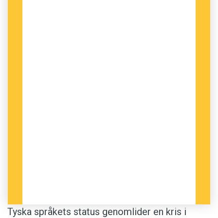
nog understryka vikten av att ha rätt utbildade
lärare för att höja kvaliteten i undervisningen.
Lärarnas riksförbund efterlyser också bättre
information inför språkvalet i grund- och
gymnasieskolan. I och med introduceringen av
meritpoäng är det viktigt att alla elever får
tillgång till kvalificerad studie- och yrkesväg­
ledning, specifikt inför språk- och gymnasie­
valet.
Sverige behöver konstant fylla på med
arbetskraft som har goda språkkunskaper.
Språk­undervisningen har luckor som behöver
täppas till, och den behöver matchas och
dimensioneras bättre efter näringslivets behov
av arbetskraft.
Tyska språkets status genomlider en kris i