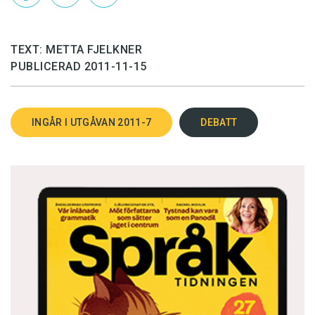
arbetskraft som har goda språkkunskaper.
Språk­undervisningen har luckor som behöver
TEXT: METTA FJELKNER
täppas till, och den behöver matchas och
PUBLICERAD 2011-11-15
dimensioneras bättre efter näringslivets behov
av arbetskraft.
INGÅR I UTGÅVAN 2011-7
DEBATT