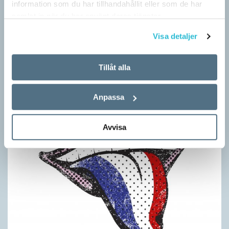
information som du har tillhandahållit eller som de har
samlat in när du har använt deras tjänster.
Visa detaljer
Rätten till språk är allas ansvar
DEBATT
Språk engagerar många och angår alla. I år är det valår och då
Tillåt alla
väcks språkpolitiska debatter till liv igen. Nyligen har ett par
språkpolitiska förslag…
Anpassa
Avvisa