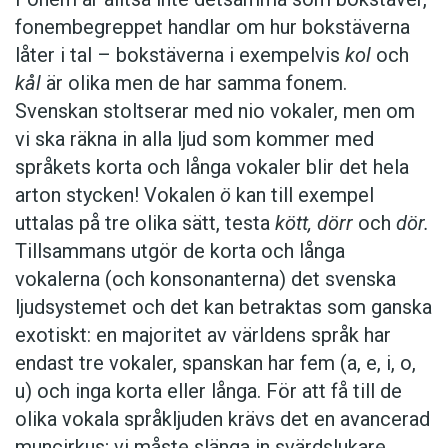
fonembegreppet handlar om hur bokstäverna
låter i tal – bokstäverna i exempelvis
kol
och
kål
är olika men de har samma fonem.
Svenskan stoltserar med nio vokaler, men om
vi ska räkna in alla ljud som kommer med
språkets korta och långa vokaler blir det hela
arton stycken! Vokalen
ö
kan till exempel
uttalas på tre olika sätt, testa
kött, dörr
och
dör.
Tillsammans utgör de korta och långa
vokalerna (och konsonanterna) det svenska
ljudsystemet och det kan betraktas som ganska
exotiskt: en majoritet av världens språk har
endast tre vokaler, spanskan har fem (a, e, i, o,
u) och inga korta eller långa. För att få till de
olika vokala språkljuden krävs det en avancerad
muncirkus; vi måste slänga in svärdslukare,