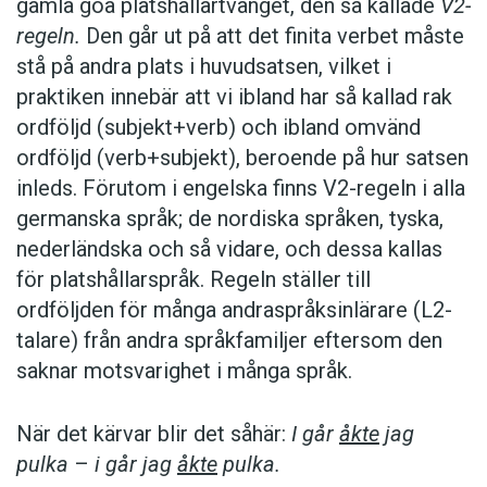
gamla goa platshållartvånget, den så kallade
V2-
regeln.
Den går ut på att det finita verbet måste
stå på andra plats i huvudsatsen, vilket i
praktiken innebär att vi ibland har så kallad rak
ordföljd (subjekt+verb) och ibland omvänd
ordföljd (verb+subjekt), beroende på hur satsen
inleds. Förutom i engelska finns V2-regeln i alla
germanska språk; de nordiska språken, tyska,
nederländska och så vidare, och dessa kallas
för platshållarspråk. Regeln ställer till
ordföljden för många andraspråksinlärare (L2-
talare) från andra språkfamiljer eftersom den
saknar motsvarighet i många språk.
När det kärvar blir det såhär:
I går
åkte
jag
pulka
–
i går jag
åkte
pulka.