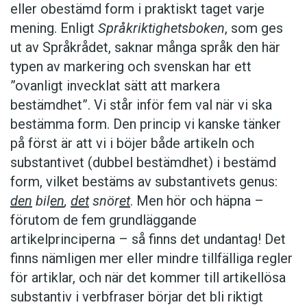
eller obestämd form i praktiskt taget varje
mening. Enligt
Språkriktighetsboken
, som ges
ut av Språkrådet, saknar många språk den här
typen av markering och svenskan har ett
”ovanligt invecklat sätt att markera
bestämdhet”. Vi står inför fem val när vi ska
bestämma form. Den princip vi kanske tänker
på först är att vi i böjer både artikeln och
substantivet (dubbel bestämdhet) i bestämd
form, vilket bestäms av substantivets genus:
den
bil
en
,
det
snör
et
. Men hör och häpna –
förutom de fem grundläggande
artikelprinciperna – så finns det undantag! Det
finns nämligen mer eller mindre tillfälliga regler
för artiklar, och när det kommer till artikellösa
substantiv i verbfraser börjar det bli riktigt