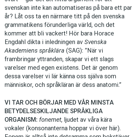
svenskan inte kan automatiseras på bara ett par
år? Låt oss ta en närmare titt på den svenska
grammatikens förunderliga värld, och det
kommer att bli vackert! Hör bara Horace
Engdahl dikta i inledningen av
Svenska
Akademiens språklära
(SAG): ”När vi
frambringar yttranden, skapar vi ett slags
varelser med egen existens. Det är genom
dessa varelser vi lär känna oss själva som
människor, och språkläran är dess anatomi.”
VI TAR OCH BÖRJAR MED VÅR MINSTA
BETYDELSESKILJANDE SPRÅKLIGA
ORGANISM:
fonemet
, ljudet av våra kära
vokaler (konsonanterna hoppar vi över här).
Fonem är alltså inte detsamma som bokstäver,