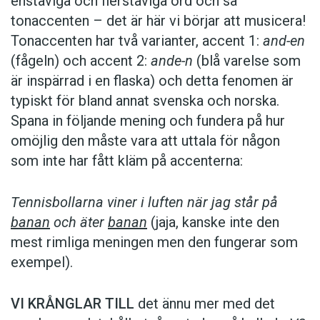
enstaviga och flerstaviga ord och så
tonaccenten – det är här vi börjar att musicera!
Tonaccenten har två varianter, accent 1:
and-en
(fågeln) och accent 2:
ande-n
(blå varelse som
är inspärrad i en flaska) och detta fenomen är
typiskt för bland annat svenska och norska.
Spana in följande mening och fundera på hur
omöjlig den måste vara att uttala för någon
som inte har fått kläm på accenterna:
Tennisbollarna viner i luften när jag står på
banan
och äter
banan
(jaja, kanske inte den
mest rimliga meningen men den fungerar som
exempel).
VI KRÅNGLAR TILL
det ännu mer med
det