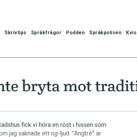
Skrivtips
Språkfrågor
Podden
Språkpolisen
Kvis
nte bryta mot tradit
stadshus fick vi höra en röst i hissen som
n om jag saknade ett
ng
-ljud. ”Angtré” är
oner