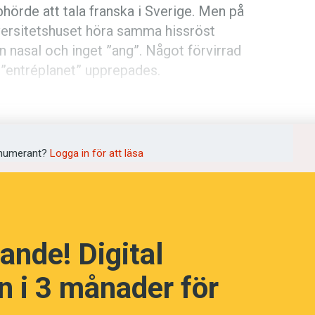
phörde att tala franska i Sverige. Men på
niversitetshuset höra samma hissröst
en nasal och inget ”ang”. Något förvirrad
: ”entréplanet” upprepades.
språkpolisen
tetets nya administrationsbyggnad har
erstedtshuset, vilket hade varit naturlig
rd
Ångströmlaboratoriet är ingen bjudande
numerant?
Logga in för att läsa
l detta än att det är en dold anglicism?
för sådana språkliga traditionsbrott i
a
ande! Digital
dningen digitalt
 i 3 månader för