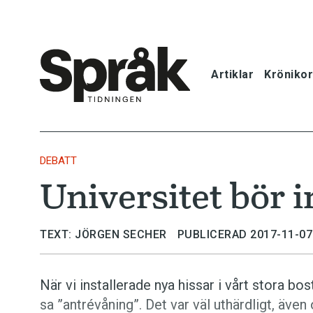
Artiklar
Krönikor
Hem
Artiklar
DEBATT
Universitet bör i
Krönikor
Språkfrågor
TEXT: JÖRGEN SECHER
PUBLICERAD 2017-11-07
Skrivtips
När vi installerade nya hissar i vårt stora bo
sa ”antrévåning”. Det var väl uthärdligt, äve
Bokrecensi