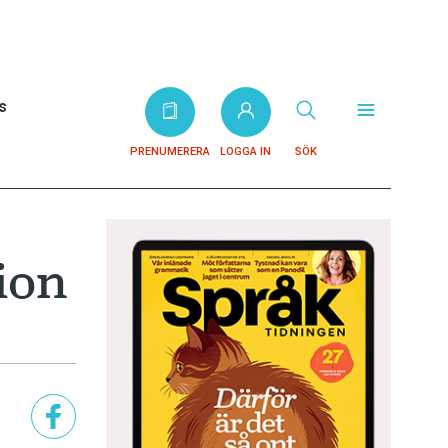
s
PRENUMERERA
LOGGA IN
SÖK
ion