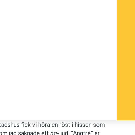
stadshus fick vi höra en röst i hissen som
n om jag saknade ett
ng
-ljud. ”Angtré” är