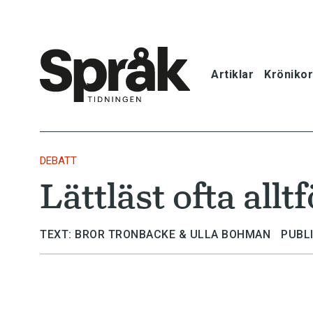
Artiklar
Krönikor
Hem
Artiklar
DEBATT
Lättläst ofta allt
Krönikor
Språkfrågor
TEXT: BROR TRONBACKE & ULLA BOHMAN
PUBL
Skrivtips
Bokrecensi