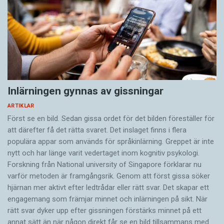
Inlärningen gynnas av gissningar
ARTIKLAR
Först se en bild. Sedan gissa ordet för det bilden föreställer för
att därefter få det rätta svaret. Det inslaget finns i flera
populära appar som används för språkinlärning. Greppet är inte
nytt och har länge varit vedertaget inom kognitiv psykologi.
Forskning från National university of Singa­pore förklarar nu
varför metoden är framgångsrik. Genom att först gissa ­söker
hjärnan mer aktivt ­efter ledtrådar eller rätt svar. Det skapar ett
engagemang som främjar minnet och inlärningen på sikt. När
rätt svar dyker upp efter gissningen förstärks minnet på ett
annat sätt än när någon direkt får se en bild tillsammans med