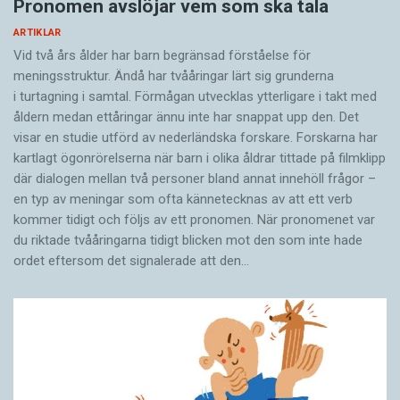
Pronomen avslöjar vem som ska tala
ARTIKLAR
Vid två års ålder har barn begränsad förståelse för
meningsstruktur. Ändå har tvååringar lärt sig grunderna
i turtagning i samtal. Förmågan utvecklas ytterligare i takt med
åldern medan ettåringar ännu inte har snappat upp den. Det
visar en studie utförd av nederländska forskare. Forskarna har
kartlagt ögonrörelserna när barn i olika åldrar tittade på filmklipp
där dialogen mellan två personer bland annat innehöll frågor –
en typ av meningar som ofta kännetecknas av att ett verb
kommer tidigt och följs av ett pronomen. När pronomenet var
du riktade tvååringarna tidigt blicken mot den som inte hade
ordet eftersom det ­signalerade att den…