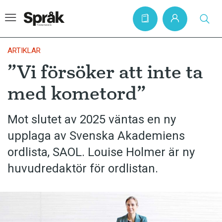
ARTIKLAR
”Vi försöker att inte ta
Hem
med kometord”
Artiklar
Krönikor
Mot slutet av 2025 väntas en ny
upplaga av Svenska Akademiens
Språkfrågor
ordlista, SAOL. Louise Holmer är ny
Skrivtips
huvudredaktör för ordlistan.
Bokrecensioner
Kviss
Podden