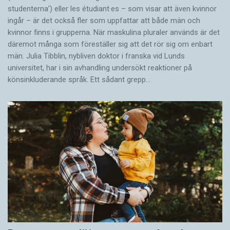
studenterna’) eller les étudiant·es – som visar att även kvinnor
ingår – är det också fler som uppfattar att både män och
kvinnor finns i grupperna. När maskulina pluraler används är det
där­emot många som föreställer sig att det rör sig om enbart
män. Julia Tibblin, nybliven doktor i franska vid Lunds
universitet, har i sin avhandling undersökt reaktioner på
könsinkluderande språk. Ett sådant grepp…