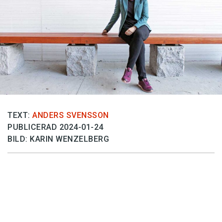
Anmäl till språkpolisen
Föreslå nyord
Annonsera
Prenumerera
Läs Språktidningen digitalt
Press
TEXT:
ANDERS SVENSSON
PUBLICERAD 2024-01-24
BILD: KARIN WENZELBERG