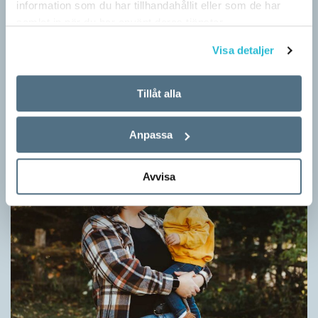
information som du har tillhandahållit eller som de har
samlat in när du har använt deras tjänster.
Fler ser kvinnor med nya former
Visa detaljer
ARTIKLAR
När det handlar om stora grupper av människor används i regel
Tillåt alla
maskulina pluralformer i franskan. Men när sådana ­former
ersätts av dubbel­former som les étudiantes…
Anpassa
Avvisa