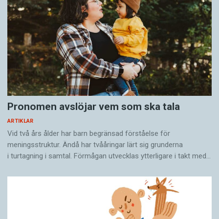
Jesper Strömbäck, professor i journalistik och
politisk kommunikation vid Mittuniversitetet,
har liknande tankegångar.
– Jag förstår varför man vill skydda namn som
”Alliansen”, för det kan finnas aktivister som
startar falska hemsidor. Däremot är det
Pronomen avslöjar vem som ska tala
olämpligt att skydda uttryck och hindra andra
från att använda dem. Det är att begränsa den
ARTIKLAR
politiska debatten.
Vid två års ålder har barn begränsad förståelse för
meningsstruktur. Ändå har tvååringar lärt sig grunderna
i turtagning i samtal. Förmågan utvecklas ytterligare i takt med…
Birgitta Lindgren tycker att det hela är en
onödig process:
– Alla vet ju att det är Kristdemokraterna som