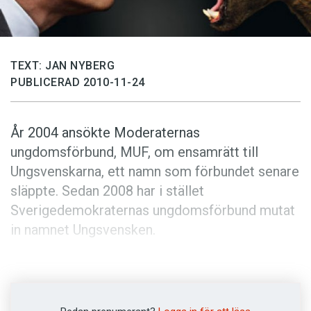
Anmäl till språkpolisen
Föreslå nyord
Annonsera
TEXT: JAN NYBERG
Prenumerera
PUBLICERAD 2010-11-24
Läs Språktidningen digitalt
År 2004 ansökte Moderaternas
Press
ungdomsförbund, MUF, om ensamrätt till
Ungsvenskarna, ett namn som förbundet senare
släppte. Sedan 2008 har i stället
Sverigedemokraternas ungdomsförbund mutat
in namnet Ungsvensken.
MUF:s ansökan om ensamrätt skickades till
Patent- och registreringsverket, PRV, som har
handlagt frågor om varumärken ända sedan