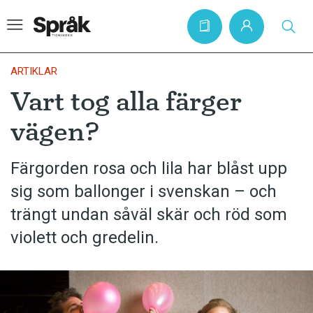
ARTIKLAR
Vart tog alla färger
Hem
vägen?
Artiklar
Krönikor
Färgorden rosa och lila har blåst upp
sig som ballonger i svenskan – och
Språkfrågor
trängt undan såväl skär och röd som
Skrivtips
violett och gredelin.
Bokrecensioner
Kviss
Podden