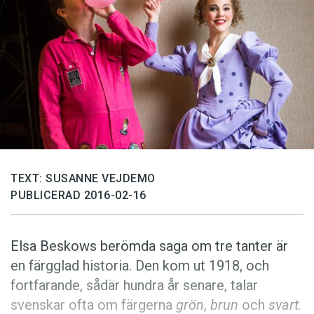
Anmäl till språkpolisen
Föreslå nyord
Annonsera
Prenumerera
Läs Språktidningen digitalt
Press
TEXT: SUSANNE VEJDEMO
PUBLICERAD 2016-02-16
Elsa Beskows berömda saga om tre tanter är
en färgglad historia. Den kom ut 1918, och
fortfarande, sådär hundra år senare, talar
svenskar ofta om färgerna
grön
,
brun
och
svart
.