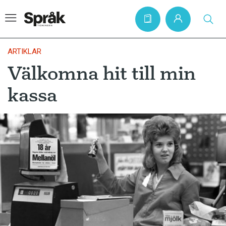
ARTIKLAR
Välkomna hit till min
Hem
kassa
Artiklar
Krönikor
Språkfrågor
Skrivtips
Bokrecensioner
Kviss
Podden