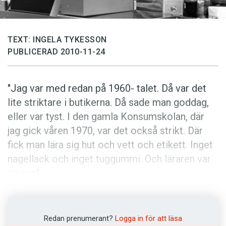
Anmäl till språkpolisen
Föreslå nyord
TEXT: INGELA TYKESSON
Annonsera
PUBLICERAD 2010-11-24
Prenumerera
Läs Språktidningen digitalt
"Jag var med redan på 1960- talet. Då var det
Press
lite striktare i butikerna. Då sade man goddag,
eller var tyst. I den gamla Konsumskolan, där
jag gick våren 1970, var det också strikt. Där
fick man lära sig hut och vett och etikett. Inget
nagellack och inget tuggummi. Och läraren var
sträng."
Butiksbiträdet som berättar om hur
butikssamtalet har förändrats har arbetat länge
Redan prenumerant?
Logga in för att läsa