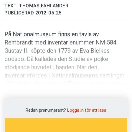
Anmäl till språkpolisen
TEXT: THOMAS FAHLANDER
Föreslå nyord
PUBLICERAD 2012-05-25
Annonsera
På Nationalmuseum finns en tavla av
Prenumerera
Rembrandt med inventarienummer NM 584.
Läs Språktidningen digitalt
Gustav III köpte den 1779 av Eva Bielkes
Press
dödsbo. Då kallades den Studie av pojke
stödjande huvudet i handen. När den
inventariefördes i Nationalmuseums samlingar
1861 bytte den namn till Port­rätt af ung qvinna i
röd tröja, kallad Rembrandts kökspiga. I våra
dagar kallas den bara Kökspigan. Vad
Rembrandt kallade den är inte känt.
Redan prenumerant?
Logga in för att läsa
Birgitta Sandström är konsthistoriker. Hon var