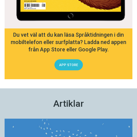
10 pjäser, 3 film­manus, 2 tv-dramaserier, 16
shower, 13 sånger, 1 opera, 2 215 Twitterinlägg –
följda av 98 553 personer. Tycker mest om:
romanen Jenny. Mest missnöjd med: romanen
Odjurets tid. Ord som återkommer: Gud, sex och
Du vet väl att du kan läsa Språktidningen i din
kärlek. Aktuell: med romansviten Torka aldrig tårar
mobiltelefon eller surfplatta? Ladda ned appen
utan handskar. Första boken utkommer i augusti
från App Store eller Google Play.
2012.
APP STORE
Artiklar