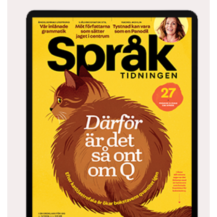
bakgrund och sysselsättning för att rättfärdiga
vårt beteende. I stället blev vår personlighet
likställd med hur vi betedde oss mot andra. Det
var väldigt fint att se hur lätt vi skapade djupa
relationer utan att egentligen veta något om
varandra.
I december presenteras projektet på
konstfestivalen Eternal tour i Jerusalem. I vår
visas det på Muro gallery i Genève och därefter
i Stockholm.
Jonas Gardell
Ålder: snart 50. Yrke: för­fattare, dramatiker, poet,
komiker, låtskrivare, artist. Produktion: 16 böcker,