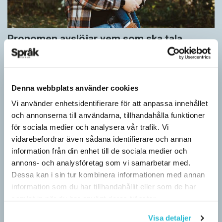
Pronomen avslöjar vem som ska tala
ARTIKLAR
Vid två års ålder har barn begränsad förståelse för
meningsstruktur. Ändå har tvååringar lärt sig grunderna
Denna webbplats använder cookies
i turtagning i samtal. Förmågan utvecklas ytterligare i takt med…
Vi använder enhetsidentifierare för att anpassa innehållet
och annonserna till användarna, tillhandahålla funktioner
för sociala medier och analysera vår trafik. Vi
vidarebefordrar även sådana identifierare och annan
information från din enhet till de sociala medier och
annons- och analysföretag som vi samarbetar med.
Dessa kan i sin tur kombinera informationen med annan
information som du har tillhandahållit eller som de har
samlat in när du har använt deras tjänster.
Visa detaljer