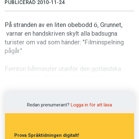
Anmäl till språkpolisen
PUBLICERAD 2010-11-24
Föreslå nyord
På stranden av en liten obebodd ö, Grunnet,
Annonsera
varnar en handskriven skylt alla badsugna
Prenumerera
turister om vad som händer: "Filminspelning
Läs Språktidningen digitalt
pågår."
Press
Femton båtminuter utanför den gotländska
cementstaden Slite bor under tio dagar sju
deltagare och ett filmteam. Under tystnad.
Deras uppdrag är att tillsammans, utan att tala
med eller skriva till varandra och utan plan,
Redan prenumerant?
Logga in för att läsa
skapa en struktur.
Det var då, i somras. Nu är alla sedan länge
Prova Språktidningen digitalt!