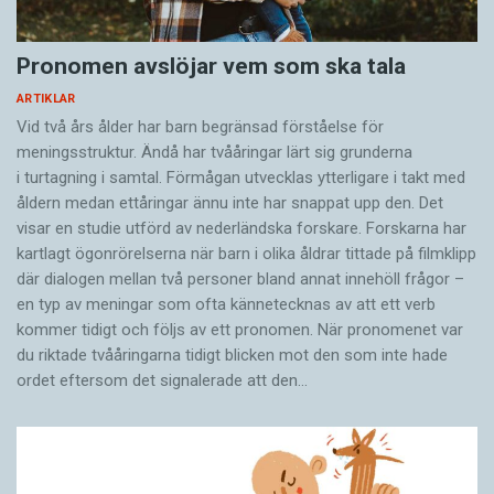
Pronomen avslöjar vem som ska tala
ARTIKLAR
Vid två års ålder har barn begränsad förståelse för
meningsstruktur. Ändå har tvååringar lärt sig grunderna
i turtagning i samtal. Förmågan utvecklas ytterligare i takt med
åldern medan ettåringar ännu inte har snappat upp den. Det
visar en studie utförd av nederländska forskare. Forskarna har
kartlagt ögonrörelserna när barn i olika åldrar tittade på filmklipp
där dialogen mellan två personer bland annat innehöll frågor –
en typ av meningar som ofta kännetecknas av att ett verb
kommer tidigt och följs av ett pronomen. När pronomenet var
du riktade tvååringarna tidigt blicken mot den som inte hade
ordet eftersom det ­signalerade att den…