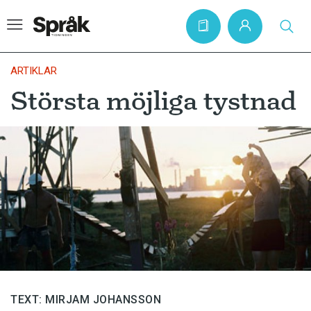
ARTIKLAR
Största möjliga tystnad
Hem
Artiklar
Krönikor
Språkfrågor
Skrivtips
Bokrecensioner
Kviss
Podden
TEXT: MIRJAM JOHANSSON