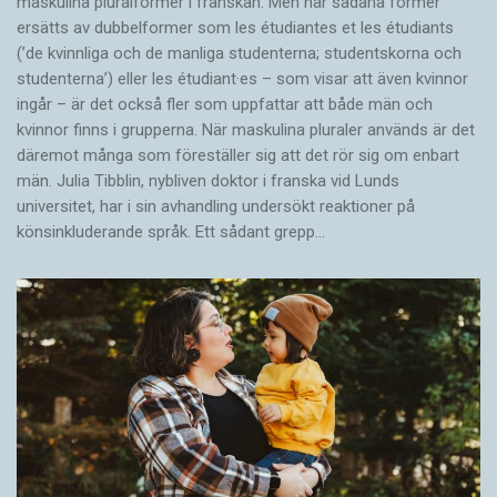
maskulina pluralformer i franskan. Men när sådana ­former
ersätts av dubbel­former som les étudiantes et les étudiants
(’de kvinnliga och de manliga studenterna; studentskorna och
studenterna’) eller les étudiant·es – som visar att även kvinnor
ingår – är det också fler som uppfattar att både män och
kvinnor finns i grupperna. När maskulina pluraler används är det
där­emot många som föreställer sig att det rör sig om enbart
män. Julia Tibblin, nybliven doktor i franska vid Lunds
universitet, har i sin avhandling undersökt reaktioner på
könsinkluderande språk. Ett sådant grepp…