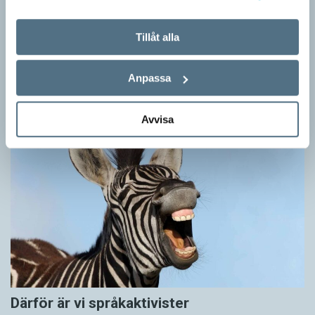
Hundfiskare vill få någon på kroken
Tillåt alla
ARTIKLAR
Fråga: Jag har hört om catfishing, men nu har jag sett
dogfishing användas om folks profiler på dejtningappar också.
Anpassa
Vad betyder det? Jona Svar: Både…
Avvisa
Därför är vi språkaktivister