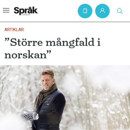
ARTIKLAR
”Större mångfald i
Hem
norskan”
Artiklar
Krönikor
Språkfrågor
Skrivtips
Bokrecensioner
Kviss
Podden