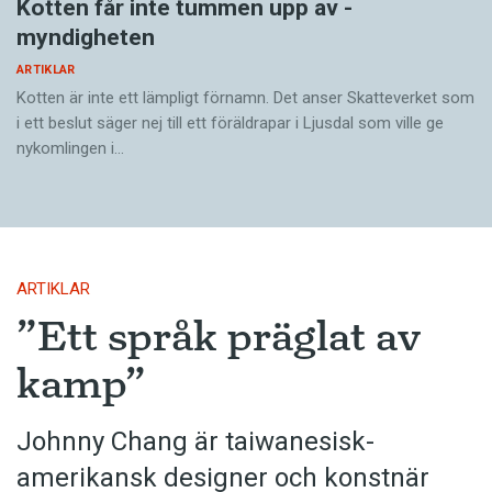
Kotten får inte tummen upp av ­
myndigheten
ARTIKLAR
Kotten är inte ett lämpligt förnamn. Det anser Skatte­verket som
i ett beslut säger nej till ett föräldra­par i Ljusdal som ville ge
nykomlingen i…
ARTIKLAR
”Ett språk präglat av
kamp”
Johnny Chang är taiwanesisk-
amerikansk designer och konstnär