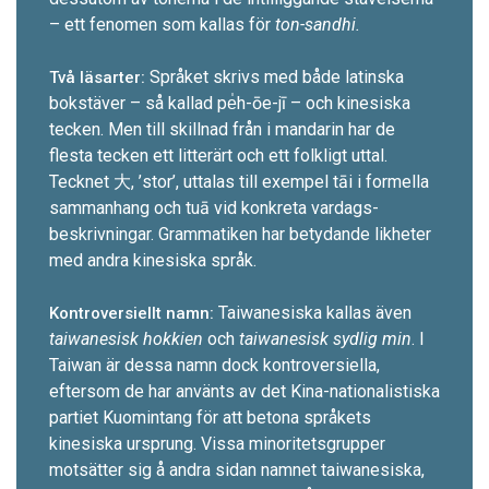
– ett fenomen som kallas för
ton-sandhi.
Språket skrivs med både latinska
Två läsarter:
bokstäver – så ­kallad pe̍h-ōe-jī – och kinesiska
tecken. Men till skillnad från i mandarin har de
flesta tecken ett litterärt och ett folkligt uttal.
Tecknet 大, ’stor’, uttalas till exempel tāi i formella
sammanhang och tuā vid konkreta vardags­
beskrivningar. Grammatiken har betydande likheter
med andra kinesiska språk.
Taiwanesiska kallas även
Kontroversiellt namn:
taiwanesisk hokkien
och
taiwanesisk sydlig min
. I
Taiwan är dessa namn dock kontrover­siella,
eftersom de har använts av det Kina-nationalistiska
partiet Kuomintang för att betona språkets
kinesiska ursprung. Vissa minoritets­grupper
motsätter sig å andra sidan namnet taiwanesiska,