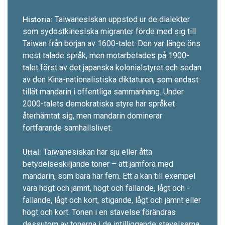
Taiwanesiskan uppstod ur de dialekter
Historia:
som sydost­kinesiska migranter förde med sig till
Taiwan från början av 1600-t­alet. Den var länge öns
mest talade språk, men motarbetades på 1900-
talet först av det japanska kolonialstyret och sedan
av den Kina-nationalistiska diktaturen, som endast
tillät mandarin i offentliga sammanhang. Under
2000-talets demokratiska styre har språket
återhämtat sig, men mandarin dominerar
fortfarande samhällslivet.
Taiwanesiskan har sju eller åtta
Uttal:
betydelseskiljande toner – att jämföra med
mandarin, som bara har fem. Ett
a
kan till exempel
vara högt och jämnt, högt och fallande, lågt och ­
fallande, lågt och kort, stigande, lågt och jämnt ­eller
högt och kort. Tonen i en stavelse förändras
dessutom av tonerna i de intilliggande stavelserna