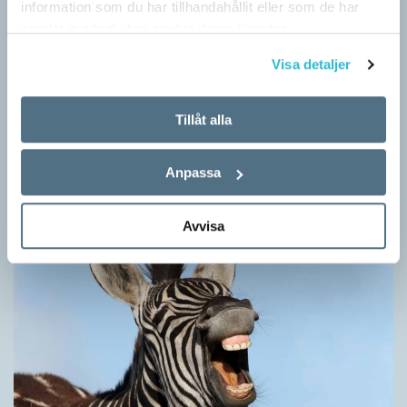
information som du har tillhandahållit eller som de har
samlat in när du har använt deras tjänster.
Visa detaljer
Hundfiskare vill få någon på kroken
Tillåt alla
ARTIKLAR
Fråga: Jag har hört om catfishing, men nu har jag sett
dogfishing användas om folks profiler på dejtningappar också.
Anpassa
Vad betyder det? Jona Svar: Både…
Avvisa