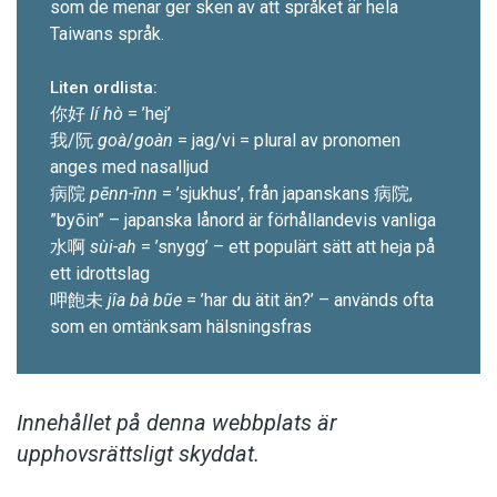
som de menar ger sken av att språket är hela
Taiwans språk.
Liten ordlista:
你好
lí hò
= ’hej’
我/阮
goà
/
goàn
= jag/vi = ­plural av pronomen
anges med nasalljud
病院
pēnn-īnn
= ’sjukhus’, från japanskans 病院,
”byōin” – japanska lånord är för­hållandevis vanliga
水啊
sùi-ah
= ’snygg’ – ett populärt sätt att heja på
ett idrottslag
呷飽未
jîa bà bũe
= ’har du ätit än?’ – används ofta
som en omtänksam hälsningsfras
Innehållet på denna webbplats är
upphovsrättsligt skyddat.