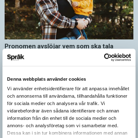
Pronomen avslöjar vem som ska tala
ARTIKLAR
Vid två års ålder har barn begränsad förståelse för
meningsstruktur. Ändå har tvååringar lärt sig grunderna
i turtagning i samtal. Förmågan utvecklas ytterligare i takt med…
Denna webbplats använder cookies
Vi använder enhetsidentifierare för att anpassa innehållet
och annonserna till användarna, tillhandahålla funktioner
för sociala medier och analysera vår trafik. Vi
vidarebefordrar även sådana identifierare och annan
information från din enhet till de sociala medier och
annons- och analysföretag som vi samarbetar med.
Dessa kan i sin tur kombinera informationen med annan