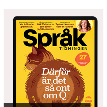
Liten ordlista:
hei!/ha det! = ’hej!’/’hej då!’
forsynt = ’mätt’ – se upp för lömska likheter!
løvetann = ’maskros’ – många växt- och djurnamn
skiljer sig från svenskan
sjåfør = ’chaufför’ – lånord skrivs ofta med
anpassad stavning
kjendis = ’kändis’ – slangord på -is är lån från
svenskan
å være på bærtur = ’att vara ute och plocka bär’,
motsvarar svenskans ’att vara ute och cykla’, alltså
’missta sig helt’.