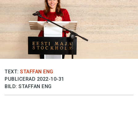
Anmäl till språkpolisen
Föreslå nyord
Annonsera
Prenumerera
Läs Språktidningen digitalt
Press
TEXT:
STAFFAN ENG
PUBLICERAD 2022-10-31
BILD: STAFFAN ENG