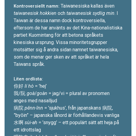
Taiwanesiska kallas även
Kontroversiellt namn:
taiwanesisk hokkien
och
taiwanesisk sydlig min
. I
Taiwan är dessa namn dock kontrover­siella,
eftersom de har använts av det Kina-nationalistiska
partiet Kuomintang för att betona språkets
kinesiska ursprung. Vissa minoritets­grupper
motsätter sig å andra sidan namnet taiwanesiska,
som de menar ger sken av att språket är hela
Taiwans språk.
Liten ordlista:
你好
lí hò
= ’hej’
我/阮
goà
/
goàn
= jag/vi = ­plural av pronomen
anges med nasalljud
病院
pēnn-īnn
= ’sjukhus’, från japanskans 病院,
”byōin” – japanska lånord är för­hållandevis vanliga
水啊
sùi-ah
= ’snygg’ – ett populärt sätt att heja på
ett idrottslag