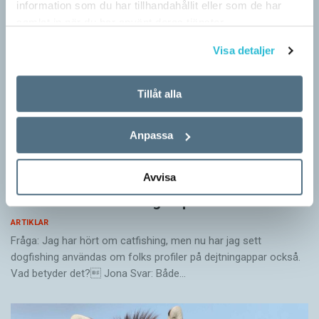
information som du har tillhandahållit eller som de har
samlat in när du har använt deras tjänster.
Visa detaljer
Tillåt alla
Anpassa
Avvisa
Hundfiskare vill få någon på kroken
ARTIKLAR
Fråga: Jag har hört om catfishing, men nu har jag sett
dogfishing användas om folks profiler på dejtningappar också.
Vad betyder det? Jona Svar: Både…