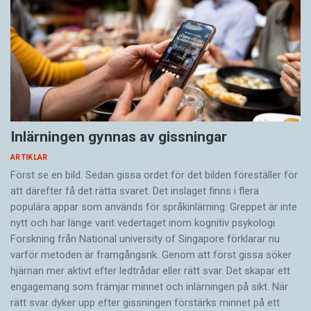
Inlärningen gynnas av gissningar
ARTIKLAR
Först se en bild. Sedan gissa ordet för det bilden föreställer för
att därefter få det rätta svaret. Det inslaget finns i flera
populära appar som används för språkinlärning. Greppet är inte
nytt och har länge varit vedertaget inom kognitiv psykologi.
Forskning från National university of Singa­pore förklarar nu
varför metoden är framgångsrik. Genom att först gissa ­söker
hjärnan mer aktivt ­efter ledtrådar eller rätt svar. Det skapar ett
engagemang som främjar minnet och inlärningen på sikt. När
rätt svar dyker upp efter gissningen förstärks minnet på ett