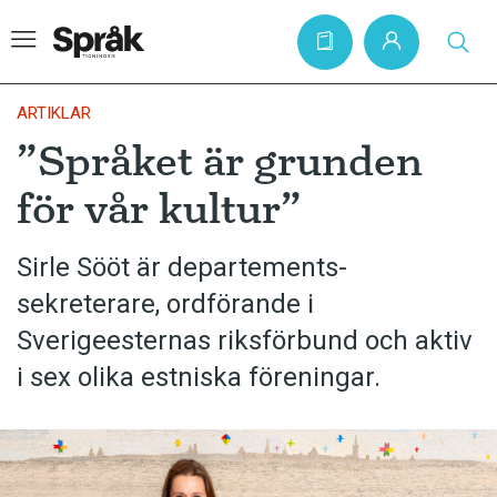
ARTIKLAR
”Språket är grunden
Hem
för vår kultur”
Artiklar
Krönikor
Sirle Sööt är departements­
sekreterare, ordförande i
Språkfrågor
Sverigeesternas riksförbund och aktiv
Skrivtips
i sex olika estniska föreningar.
Bokrecensioner
Kviss
Podden