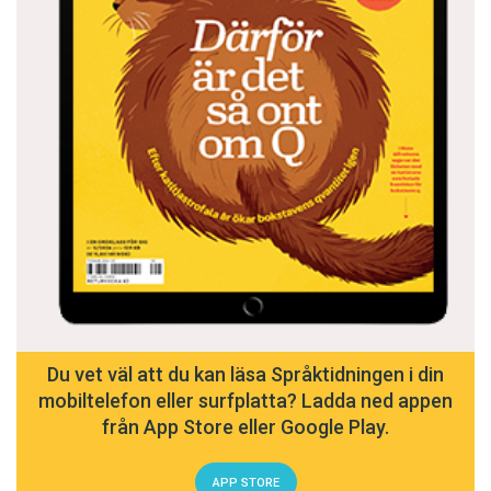
hallitus
– ’mögel’ på estniska, ’regering’ på finska –
ordens betydelse kan skilja sig avsevärt från
finskan
embama
– ’krama’ – ett av ett hundratal
konstgjorda nyord som infördes på 1930-talet för
att berika estniskan
juust
– ’ost’ – estniskan har flera lånord från
svenskan
Sõna vägi on suurem kui sõjavägi
– ’Ord är
mäktigare än varje armé’
Du vet väl att du kan läsa Språktidningen i din
mobiltelefon eller surfplatta? Ladda ned appen
från App Store eller Google Play.
APP STORE