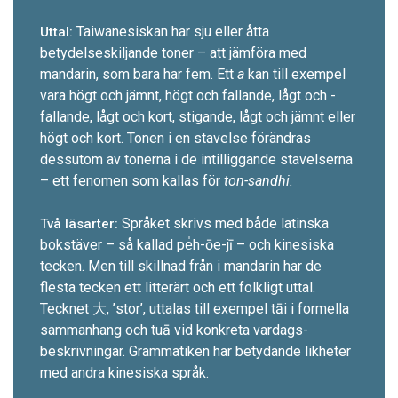
Taiwanesiskan har sju eller åtta
Uttal:
betydelseskiljande toner – att jämföra med
mandarin, som bara har fem. Ett
a
kan till exempel
vara högt och jämnt, högt och fallande, lågt och ­
fallande, lågt och kort, stigande, lågt och jämnt ­eller
högt och kort. Tonen i en stavelse förändras
dessutom av tonerna i de intilliggande stavelserna
– ett fenomen som kallas för
ton-sandhi.
Språket skrivs med både latinska
Två läsarter:
bokstäver – så ­kallad pe̍h-ōe-jī – och kinesiska
tecken. Men till skillnad från i mandarin har de
flesta tecken ett litterärt och ett folkligt uttal.
Tecknet 大, ’stor’, uttalas till exempel tāi i formella
sammanhang och tuā vid konkreta vardags­
beskrivningar. Grammatiken har betydande likheter
med andra kinesiska språk.