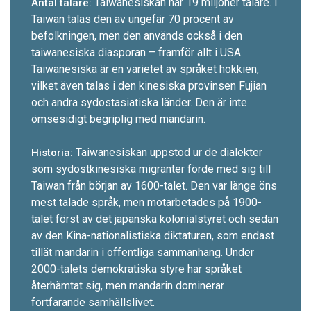
Taiwanesiskan har 19 miljoner talare. I
Antal talare:
Taiwan talas den av ungefär 70 procent av
befolkningen, men den används också i den
taiwanesiska diasporan – framför allt i USA.
Taiwanesiska är en varietet av språket hokkien,
vilket även talas i den kinesiska provinsen Fujian
och andra sydostasiatiska länder. Den är inte
ömsesidigt begriplig med mandarin.
Taiwanesiskan uppstod ur de dialekter
Historia:
som sydost­kinesiska migranter förde med sig till
Taiwan från början av 1600-t­alet. Den var länge öns
mest talade språk, men motarbetades på 1900-
talet först av det japanska kolonialstyret och sedan
av den Kina-nationalistiska diktaturen, som endast
tillät mandarin i offentliga sammanhang. Under
2000-talets demokratiska styre har språket
återhämtat sig, men mandarin dominerar
fortfarande samhällslivet.