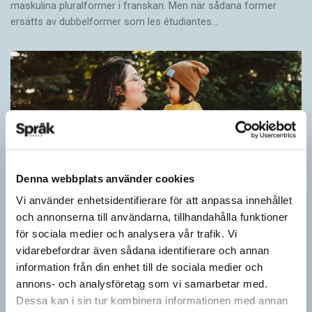
maskulina pluralformer i franskan. Men när sådana ­former
ersätts av dubbel­former som les étudiantes…
Denna webbplats använder cookies
Vi använder enhetsidentifierare för att anpassa innehållet
och annonserna till användarna, tillhandahålla funktioner
Pronomen avslöjar vem som ska tala
för sociala medier och analysera vår trafik. Vi
vidarebefordrar även sådana identifierare och annan
ARTIKLAR
information från din enhet till de sociala medier och
Vid två års ålder har barn begränsad förståelse för
annons- och analysföretag som vi samarbetar med.
meningsstruktur. Ändå har tvååringar lärt sig grunderna
i turtagning i samtal. Förmågan utvecklas ytterligare i takt med…
Dessa kan i sin tur kombinera informationen med annan