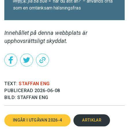
呷飽未
jîa bà bũe
= ’har du ätit än?’ – används ofta
som en omtänksam hälsningsfras
Innehållet på denna webbplats är
upphovsrättsligt skyddat.
TEXT:
STAFFAN ENG
PUBLICERAD 2026-06-08
BILD: STAFFAN ENG
INGÅR I UTGÅVAN 2026-4
ARTIKLAR