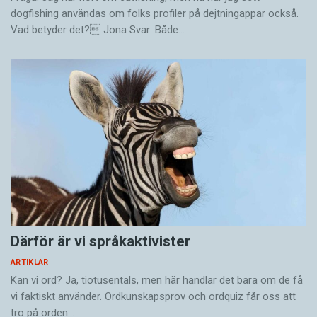
frivilliga vid en hackarkonferens 2014.
Taiwanesisk kana har även olika tontecken för
dogfishing användas om folks profiler på dejtningappar också.
Vad betyder det? Jona Svar: Både…
vanliga respektive nasala vokaler.
Itaigi fungerar som ett slags blandning mellan
Wikipeida och en slangordbok. Användare kan
Yang Wen-yen berättar att japanerna
lägga till nya taiwanesiska ord, som sedan Lim
färdigställde en halv japansk–taiwanesisk
Chia-i, eller någon annan frivillig, korrekturläser.
ordbok före andra världskrigets slut, samt att
Därefter kan användare bland annat rösta om
denna ordbok än i dag är viktig för
ordens betydelse, stavning och uttal.
standardiseringen av skrivtecken på
taiwanesiska.
Ett av de senaste orden som i skrivande stund
lagts in på Itaigi är 頭盤, ”thâu-puânn”, som
– Taiwanesiskan är inte ett språk utan
betyder ’förrätt, aptitretare’. På mandarin skrivs
skrivtecken, men processen att standardisera
ordet i stället 前菜 och uttalas ”qiáncài”. På
Därför är vi språkaktivister
skriftspråket är inte helt färdigställd, säger
taiwanesiska används alltså inte bara andra
ARTIKLAR
Yang Wen-yen.
skrivtecken med annorlunda uttal än på
Kan vi ord? Ja, tiotusentals, men här handlar det bara om de få
vi faktiskt använder. Ordkunskapsprov och ordquiz får oss att
mandarin, utan också andra toner.
Inte heller dagens taiwanesiska skriftspråk är
tro på orden…