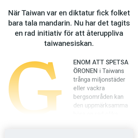
Anmäl till språkpolisen
När Taiwan var en diktatur fick folket
Föreslå nyord
bara tala mandarin. Nu har det tagits
Annonsera
en rad initiativ för att återuppliva
Prenumerera
G
taiwanesiskan.
Läs Språktidningen digitalt
Press
ENOM ATT SPETSA
ÖRONEN
i Taiwans
trånga miljonstäder
eller vackra
bergsområden kan
den uppmärksamma
höra en rad olika
språk som vittnar om
öns unika historia. Ett av dem är särskilt viktigt