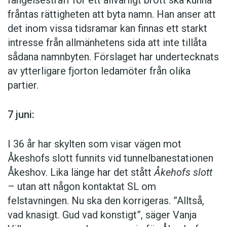
fängelsestraff för ett allvarligt brott ska kunna
fråntas rättigheten att byta namn. Han anser att
det inom vissa tidsramar kan finnas ett starkt
intresse från allmänhetens sida att inte tillåta
sådana namnbyten. Förslaget har undertecknats
av ytterligare fjorton ledamöter från olika
partier.
7 juni:
I 36 år har skylten som visar vägen mot
Åkeshofs slott funnits vid tunnelbanestationen
Åkeshov. Lika länge har det stått
Åkehofs slott
– utan att någon kontaktat SL om
felstavningen. Nu ska den korrigeras. ”Alltså,
vad knasigt. Gud vad konstigt”, säger Vanja