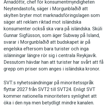
Árnadóttir, chef för konsumentmyndigheten
Neytendastofa, säger i Morgunblaðið att
skylten bryter mot marknadsföringslagen som
säger att reklam riktad mot isländska
konsumenter också ska vara på isländska. Skúli
Gunnar Sigfússon, som äger Subway på Island,
svarar i Morgunblaðið att budskapet är på
engelska eftersom bara turister och inga
islänningar längre rör sig i centrala Reykjavík.
Dessutom hävdar han att turister har svårt att få
grepp om priser som anges i isländska kronor.
SVT:s nyhetssändningar på minoritetsspråk
flyttar 2027 från SVT2 till SVT24. Enligt SVT
kommer nationella minoriteters synlighet att
öka i den nya men betydligt mindre kanalen.