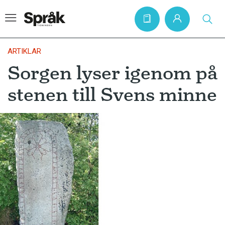
ARTIKLAR
Sorgen lyser igenom på
Hem
stenen till Svens minne
Artiklar
Krönikor
Språkfrågor
Skrivtips
Bokrecensioner
Kviss
Podden