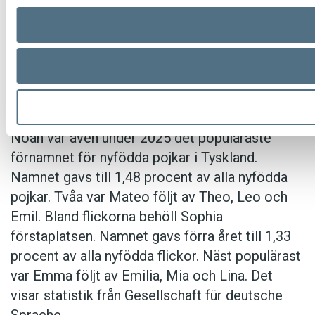
menyer och skyltar. ”Det känns löjligt efter 30
år. Jag fattar inte varför. Jag tycker jag gjort bra
reklam för Ferrari”, säger ägaren Kerim Al till
Expressen. Det nya namnet blir
Henåns
pizzeria
.
Noah var även under 2025 det populäraste
förnamnet för nyfödda pojkar i Tyskland.
Namnet gavs till 1,48 procent av alla nyfödda
pojkar. Tvåa var Mateo följt av Theo, Leo och
Emil. Bland flickorna behöll Sophia
förstaplatsen. Namnet gavs förra året till 1,33
procent av alla nyfödda flickor. Näst populärast
var Emma följt av Emilia, Mia och Lina. Det
visar statistik från Gesellschaft für deutsche