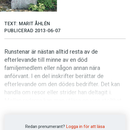
Anmäl till språkpolisen
Föreslå nyord
Annonsera
TEXT: MARIT ÅHLÉN
PUBLICERAD 2013-06-07
Prenumerera
Läs Språktidningen digitalt
Runstenar är nästan alltid resta av de
Press
efterlevande till minne av en död
familjemedlem eller någon annan nära
anförvant. I en del inskrifter berättar de
efterlevande om den dödes bedrifter. Det kan
handla om resor eller strider han deltagit i.
Mellan raderna kan man utläsa en viss stolthet.
Men ibland lyser en stor sorg igenom.
Holmgärd och Sigröd de reste dessa
Redan prenumerant?
Logga in för att läsa