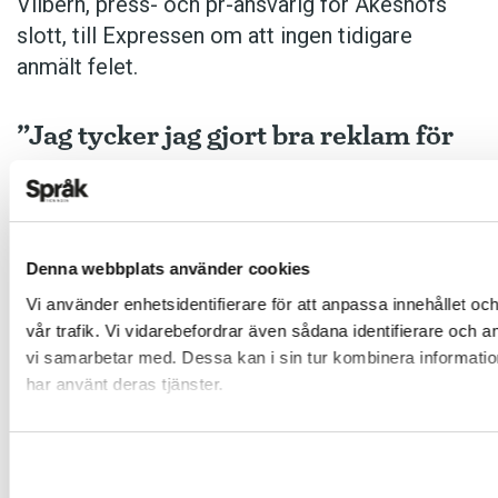
Vilbern, press- och pr-ansvarig för Åkeshofs
slott, till Expressen om att ingen tidigare
anmält felet.
”Jag tycker jag gjort bra reklam för
Ferrari”
9 juni:
Denna webbplats använder cookies
Vi använder enhetsidentifierare för att anpassa innehållet oc
Efter drygt 30 år tvingas
Pizzeria Ferrari
i
vår trafik. Vi vidarebefordrar även sådana identifierare och 
Henån byta namn. Den italienska biltillverkaren
vi samarbetar med. Dessa kan i sin tur kombinera information
Ferrari anser att namnet inkräktar på företagets
har använt deras tjänster.
varumärke och att pizzerian olovligen utnyttjar
bilmärkets anseende. Utöver att byta namn
måste restaurangen även ta bort allt som kan
kopplas till Ferrari på bland annat kartonger,