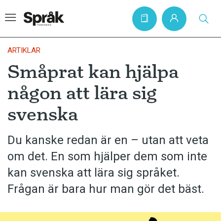
ARTIKLAR
Småprat kan hjälpa
Hem
någon att lära sig
Artiklar
svenska
Krönikor
Språkfrågor
Du kanske redan är en – utan att veta
Skrivtips
om det. En som hjälper dem som inte
Bokrecensioner
kan svenska att lära sig språket.
Frågan är bara hur man gör det bäst.
Kviss
Podden