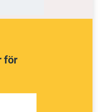
adigt
tt
 av
­logi,
 i
yska
ivits
 för
 dem
re.
nämner
Fienden
mställer
elser