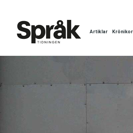
Artiklar
Krönikor
Hem
Artiklar
Krönikor
Språkfrågor
Skrivtips
Bokrecensi