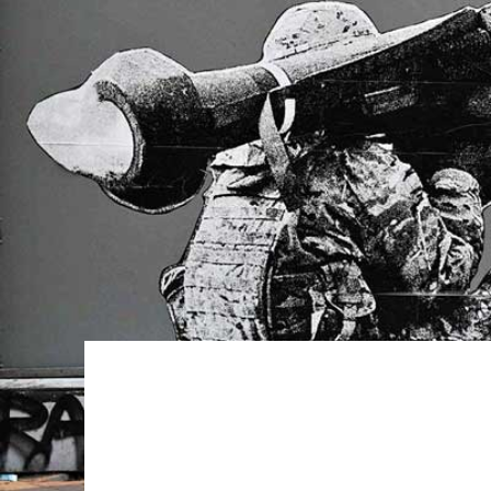
Kviss
Podden
Anmäl till 
Föreslå nyo
Annonsera
Prenumerer
Läs Språkti
Press