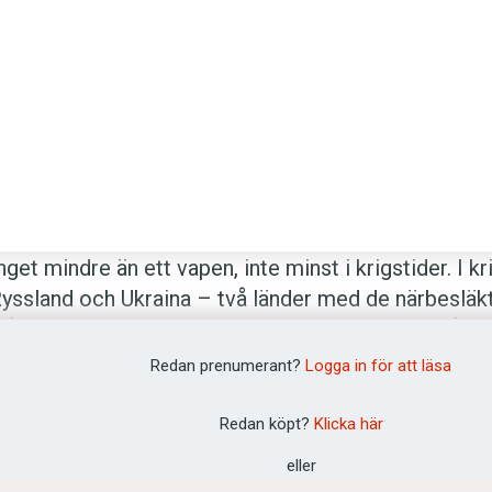
betyder ’slaktare’ (jämför arabiskans قَصَّاب,
qaşşăb
).
nget mindre än ett vapen, inte minst i krigs­tider. I kr
yss­land och Ukraina – två länder med de närbesläk
råken ryska och ukrainska – används därför språke
ktivt vapen. Det är inte bara valet av språk, utan ock
Redan prenumerant?
Logga in för att läsa
 termer som fungerar som markörer för vilken sida
Redan köpt?
Klicka här
åket kryllar av neo­logismer. Putins
militära special­
eller
on
hör till krigets mest kända nyord. Vissa ord har fåt