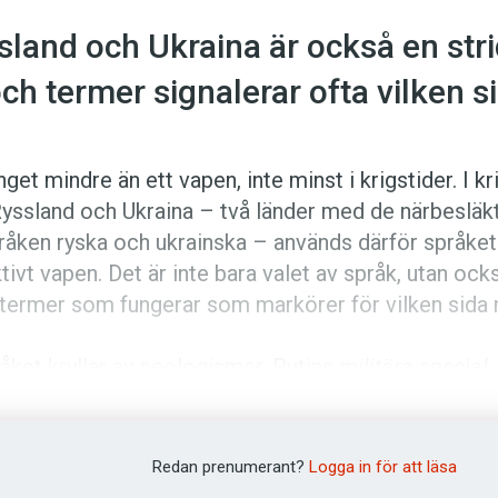
sland och Ukraina är också en stri
och termer signalerar ofta vilken s
nget mindre än ett vapen, inte minst i krigs­tider. I kr
yss­land och Ukraina – två länder med de närbesläk
råken ryska och ukrainska – används därför språke
ktivt vapen. Det är inte bara valet av språk, utan ock
 termer som fungerar som markörer för vilken sida
åket kryllar av neo­logismer. Putins
militära special­
on
hör till krigets mest kända nyord. Vissa ord har fåt
laddade, och vissa ord har tillkommit, präg­lade av d
Redan prenumerant?
Logga in för att läsa
efär hälften av befolkningen i Ukraina att de föredr