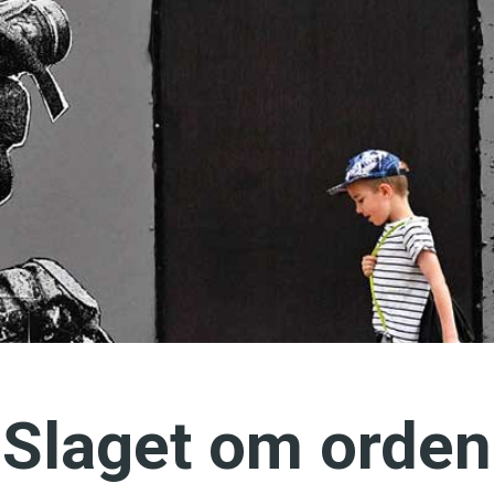
språkpolisen
rd
a
dningen digitalt
Slaget om orden