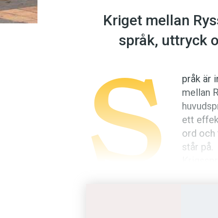
Kriget mellan Rys
språk, uttryck 
S
pråk är i
mellan R
huvud­sp
ett effe
ord och
står på.
Krigsspr
operati
betydelse eller blivit ännu mer 
pågående kriget.
Vid millennieskiftet uppgav ung