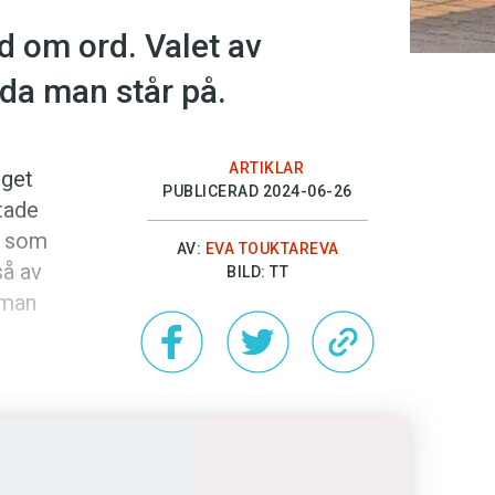
d om ord. Valet av
ida man står på.
ARTIKLAR
iget
PUBLICERAD 2024-06-26
tade
t som
AV:
EVA TOUKTAREVA
så av
BILD: TT
 man
t en ny
et
og