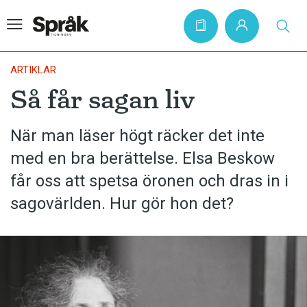
ARTIKLAR
Så får sagan liv
Hem
När man läser högt räcker det inte
Artiklar
med en bra berättelse. Elsa Beskow
Krönikor
får oss att spetsa öronen och dras in i
Språkfrågor
sagovärlden. Hur gör hon det?
Skrivtips
Bokrecensioner
Kviss
Podden