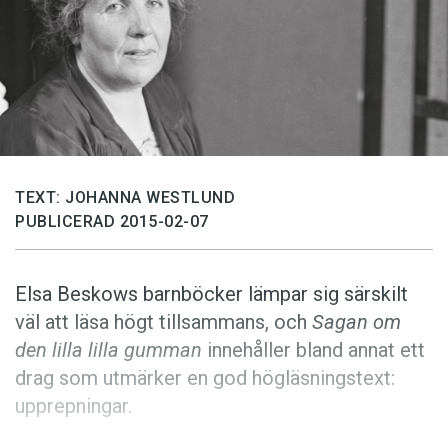
Anmäl till språkpolisen
Föreslå nyord
Annonsera
Prenumerera
Läs Språktidningen digitalt
Press
TEXT: JOHANNA WESTLUND
PUBLICERAD 2015-02-07
Elsa Beskows barnböcker lämpar sig särskilt
väl att läsa högt tillsammans, och
Sagan om
den lilla lilla gumman
innehåller bland annat ett
drag som utmärker en god högläsningstext:
upprepningar.