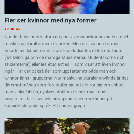
Fler ser kvinnor med nya former
ARTIKLAR
När det handlar om stora grupper av människor används i regel
maskulina pluralformer i franskan. Men när sådana ­former
ersätts av dubbel­former som les étudiantes et les étudiants
(’de kvinnliga och de manliga studenterna; studentskorna och
studenterna’) eller les étudiant·es – som visar att även kvinnor
ingår – är det också fler som uppfattar att både män och
kvinnor finns i grupperna. När maskulina pluraler används är det
där­emot många som föreställer sig att det rör sig om enbart
män. Julia Tibblin, nybliven doktor i franska vid Lunds
universitet, har i sin avhandling undersökt reaktioner på
könsinkluderande språk. Ett sådant grepp…