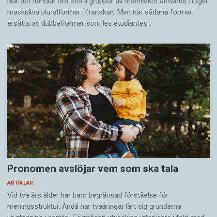
När det handlar om stora grupper av människor används i regel
maskulina pluralformer i franskan. Men när sådana ­former
ersätts av dubbel­former som les étudiantes…
Pronomen avslöjar vem som ska tala
ARTIKLAR
Vid två års ålder har barn begränsad förståelse för
meningsstruktur. Ändå har tvååringar lärt sig grunderna