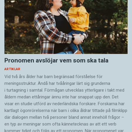
Pronomen avslöjar vem som ska tala
ARTIKLAR
Vid två års ålder har barn begränsad förståelse för
meningsstruktur. Ändå har tvååringar lärt sig grunderna
i turtagning i samtal. Förmågan utvecklas ytterligare i takt med
åldern medan ettåringar ännu inte har snappat upp den. Det
visar en studie utförd av nederländska forskare. Forskarna har
kartlagt ögonrörelserna när barn i olika åldrar tittade på filmklipp
där dialogen mellan två personer bland annat innehöll frågor –
en typ av meningar som ofta kännetecknas av att ett verb
kommer tidigt och följs av ett pronomen. När pronomenet var