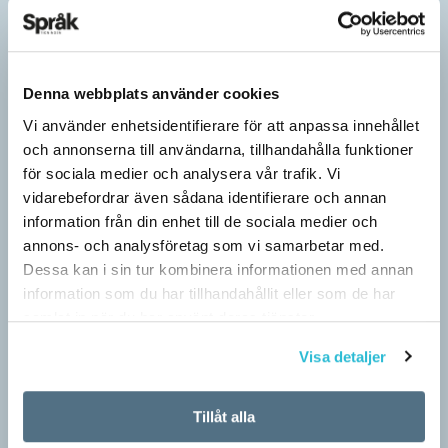
Denna webbplats använder cookies
Vi använder enhetsidentifierare för att anpassa innehållet
och annonserna till användarna, tillhandahålla funktioner
för sociala medier och analysera vår trafik. Vi
vidarebefordrar även sådana identifierare och annan
information från din enhet till de sociala medier och
annons- och analysföretag som vi samarbetar med.
Därför är vi språkaktivister
Dessa kan i sin tur kombinera informationen med annan
ARTIKLAR
information som du har tillhandahållit eller som de har
Kan vi ord? Ja, tiotusentals, men här handlar det bara om de få
samlat in när du har använt deras tjänster.
vi faktiskt använder. Ordkunskapsprov och ordquiz får oss att
tro på orden…
Visa detaljer
Tillåt alla