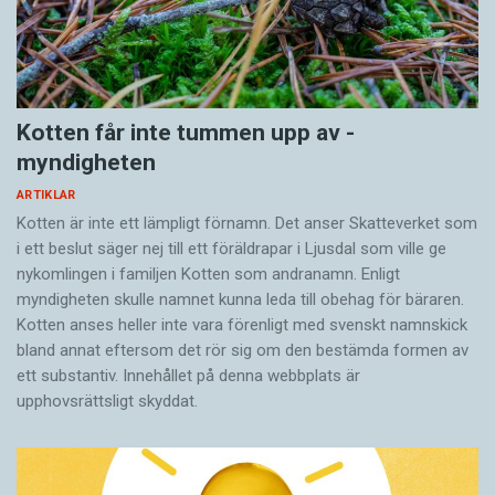
Kotten får inte tummen upp av ­
myndigheten
ARTIKLAR
Kotten är inte ett lämpligt förnamn. Det anser Skatte­verket som
i ett beslut säger nej till ett föräldra­par i Ljusdal som ville ge
nykomlingen i familjen Kotten som andranamn. Enligt
myndigheten skulle namnet kunna leda till obehag för bäraren.
Kotten anses heller inte vara förenligt med svenskt namnskick
bland annat eftersom det rör sig om den bestämda formen av
ett substantiv. Innehållet på denna webbplats är
upphovsrättsligt skyddat.