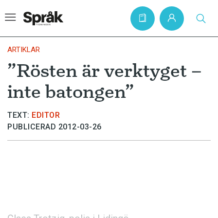
ARTIKLAR
”Rösten är verktyget –
Hem
inte batongen”
Artiklar
Krönikor
TEXT:
EDITOR
PUBLICERAD 2012-03-26
Språkfrågor
Skrivtips
Bokrecensioner
Kviss
Podden