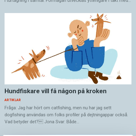
i turtagning i samtal. Förmågan utvecklas ytterligare i takt med…
Hundfiskare vill få någon på kroken
ARTIKLAR
Fråga: Jag har hört om catfishing, men nu har jag sett
dogfishing användas om folks profiler på dejtningappar också.
Vad betyder det? Jona Svar: Både…