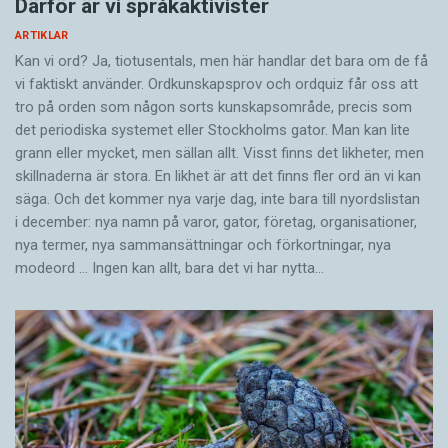
Därför är vi språkaktivister
ARTIKLAR
Kan vi ord? Ja, tiotusentals, men här handlar det bara om de få
vi faktiskt använder. Ordkunskapsprov och ordquiz får oss att
tro på orden som någon sorts kunskapsområde, precis som
det periodiska systemet eller Stockholms gator. Man kan lite
grann eller mycket, men sällan allt. Visst finns det likheter, men
skillnaderna är stora. En likhet är att det finns fler ord än vi kan
säga. Och det kommer nya varje dag, inte bara till nyordslistan
i december: nya namn på varor, gator, företag, organisationer,
nya termer, nya samman­sättningar och förkortningar, nya
modeord … Ingen kan allt, bara det vi har nytta…