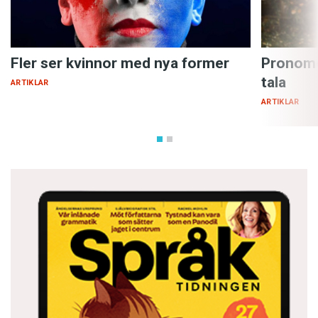
Fler ser kvinnor med nya former
Pronome
tala
ARTIKLAR
ARTIKLAR