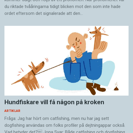
du riktade tvååringarna tidigt blicken mot den som inte hade
ordet eftersom det ­signalerade att den…
Hundfiskare vill få någon på kroken
ARTIKLAR
Fråga: Jag har hört om catfishing, men nu har jag sett
dogfishing användas om folks profiler på dejtningappar också.
Vad betyder det? Jona Svar: Både catfishing och dogfishing