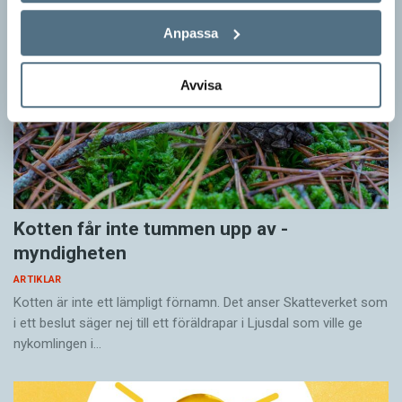
Anpassa
Avvisa
Kotten får inte tummen upp av ­
myndigheten
ARTIKLAR
Kotten är inte ett lämpligt förnamn. Det anser Skatte­verket som
i ett beslut säger nej till ett föräldra­par i Ljusdal som ville ge
nykomlingen i…