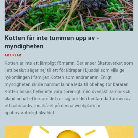
Kotten får inte tummen upp av ­
myndigheten
ARTIKLAR
Kotten är inte ett lämpligt förnamn. Det anser Skatte­verket som
i ett beslut säger nej till ett föräldra­par i Ljusdal som ville ge
nykomlingen i familjen Kotten som andranamn. Enligt
myndigheten skulle namnet kunna leda till obehag för bäraren.
Kotten anses heller inte vara förenligt med svenskt namnskick
bland annat eftersom det rör sig om den bestämda formen av
ett substantiv. Innehållet på denna webbplats är
upphovsrättsligt skyddat.