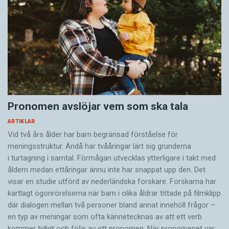
Pronomen avslöjar vem som ska tala
ARTIKLAR
Vid två års ålder har barn begränsad förståelse för
meningsstruktur. Ändå har tvååringar lärt sig grunderna
i turtagning i samtal. Förmågan utvecklas ytterligare i takt med
åldern medan ettåringar ännu inte har snappat upp den. Det
visar en studie utförd av nederländska forskare. Forskarna har
kartlagt ögonrörelserna när barn i olika åldrar tittade på filmklipp
där dialogen mellan två personer bland annat innehöll frågor –
en typ av meningar som ofta kännetecknas av att ett verb
kommer tidigt och följs av ett pronomen. När pronomenet var