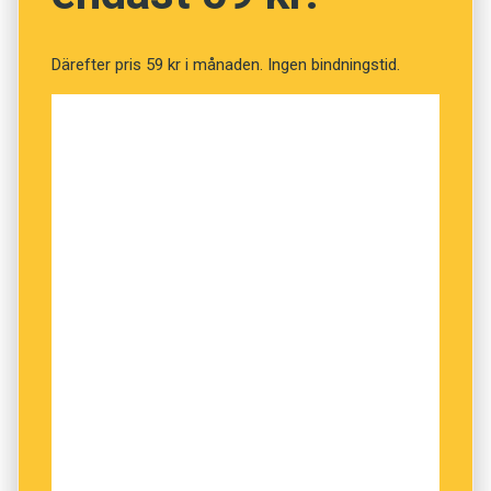
namn som i en eller annan form återkom på
flera av Mjölkcentralens produkter.
Därefter pris 59 kr i månaden. Ingen bindningstid.