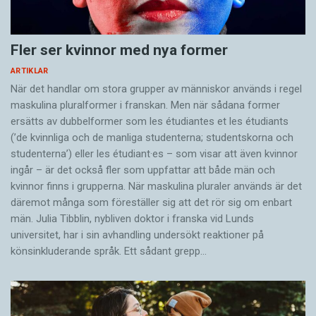
Fler ser kvinnor med nya former
ARTIKLAR
När det handlar om stora grupper av människor används i regel
maskulina pluralformer i franskan. Men när sådana ­former
ersätts av dubbel­former som les étudiantes et les étudiants
(’de kvinnliga och de manliga studenterna; studentskorna och
studenterna’) eller les étudiant·es – som visar att även kvinnor
ingår – är det också fler som uppfattar att både män och
kvinnor finns i grupperna. När maskulina pluraler används är det
där­emot många som föreställer sig att det rör sig om enbart
män. Julia Tibblin, nybliven doktor i franska vid Lunds
universitet, har i sin avhandling undersökt reaktioner på
könsinkluderande språk. Ett sådant grepp…