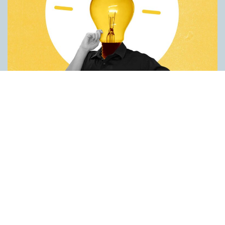
Fler idéer på förstaspråket
ARTIKLAR
Kreativiteten hämmas när en person inte kan använda sitt
förstaspråk. Det visar en studie utförd vid universitetet Koç i
Turkiet. Deltagarna var studenter som hade turkiska som
förstaspråk men som också behärskade engelska på hög nivå.
Studenterna fick göra två olika försök på både turkiska och
engelska. Det första gick ut på att hitta på nya
användningsområden för vardagsföremål. Det andra handlade
om att finna ett gemensamt ord för tre ord som inte tycktes ha