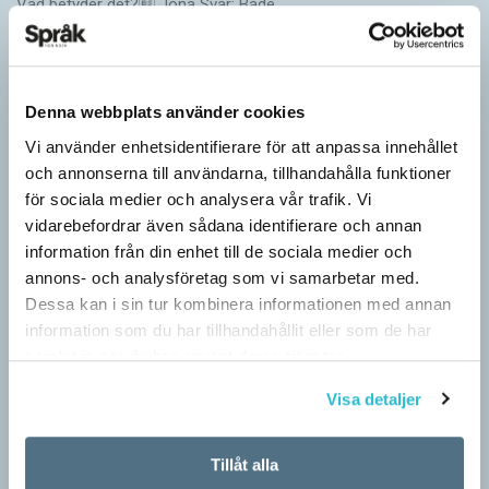
Vad betyder det? Jona Svar: Både…
Denna webbplats använder cookies
Vi använder enhetsidentifierare för att anpassa innehållet
och annonserna till användarna, tillhandahålla funktioner
för sociala medier och analysera vår trafik. Vi
vidarebefordrar även sådana identifierare och annan
information från din enhet till de sociala medier och
annons- och analysföretag som vi samarbetar med.
Dessa kan i sin tur kombinera informationen med annan
Därför är vi språkaktivister
information som du har tillhandahållit eller som de har
samlat in när du har använt deras tjänster.
ARTIKLAR
Kan vi ord? Ja, tiotusentals, men här handlar det bara om de få
Visa detaljer
vi faktiskt använder. Ordkunskapsprov och ordquiz får oss att
tro på orden…
Tillåt alla