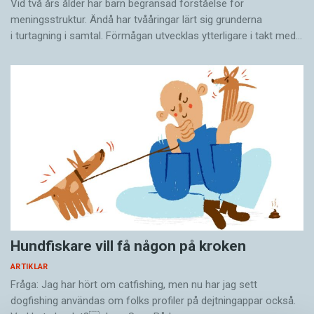
Vid två års ålder har barn begränsad förståelse för
meningsstruktur. Ändå har tvååringar lärt sig grunderna
i turtagning i samtal. Förmågan utvecklas ytterligare i takt med…
Hundfiskare vill få någon på kroken
ARTIKLAR
Fråga: Jag har hört om catfishing, men nu har jag sett
dogfishing användas om folks profiler på dejtningappar också.