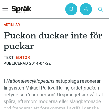
ARTIKLAR
Puckon duckar inte för
Hem
puckar
Artiklar
Krönikor
TEXT:
EDITOR
PUBLICERAD 2014-04-22
Språkfrågor
Skrivtips
I
Nationalencyklopedins
nätupplaga resonerar
Bokrecensioner
lingvisten Mikael Parkvall kring ordet
pucko
i
Kviss
betydelsen ’dum person’. Ursprunget är svårt att
spåra, eftersom moderna eller slangbetonade
Podden
ord ”tenderar att förekomma i skrift i ganska