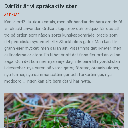
Därför är vi språkaktivister
Studien visar att vi generellt är ganska dåliga på
att förstå våra katter – men kattälskare är
ARTIKLAR
Kan vi ord? Ja, tiotusentals, men här handlar det bara om de få
något bättre på det än personer med liten eller
vi faktiskt använder. Ordkunskapsprov och ordquiz får oss att
ingen erfarenhet av katter. Forskarna
tro på orden som någon sorts kunskapsområde, precis som
undersökte deltagarnas förmåga att förstå
det periodiska systemet eller Stockholms gator. Man kan lite
enstaka kattläten samt serier av läten som
grann eller mycket, men sällan allt. Visst finns det likheter, men
katter använder i en viss situation, exempelvis
skillnaderna är stora. En likhet är att det finns fler ord än vi kan
säga. Och det kommer nya varje dag, inte bara till nyordslistan
när de vill gå ut. Det visade sig att vi har lättare
i december: nya namn på varor, gator, företag, organisationer,
att tolka katternas önskemål när de upprepar
nya termer, nya samman­sättningar och förkortningar, nya
Dubbelriktad kommunikation ger fullvärdigt
sitt budskap. För katterna verkar det alltså löna
modeord … Ingen kan allt, bara det vi har nytta…
samarbete
Fågeln visar människan vägen till
sig att tjata.
bisamhället. Människan tar honungen och ger
vaxkakorna till fågeln. Båda arterna kan
Fotnot: Den här artikeln har tidigare publicerats
kommunicera över artgränsen.
i Forskning & Framsteg 3/2017.