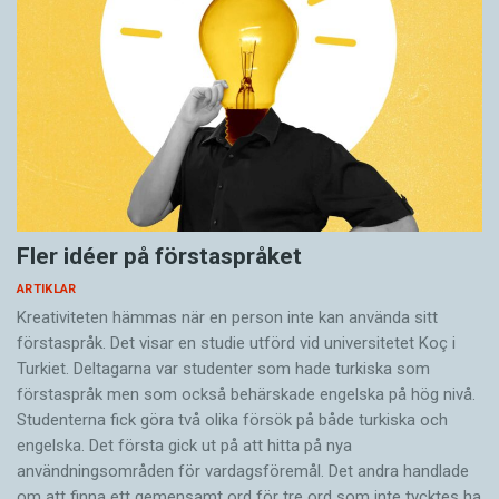
också av varningen. Men det sker inget samarbete.
Fler idéer på förstaspråket
ARTIKLAR
Kreativiteten hämmas när en person inte kan använda sitt
förstaspråk. Det visar en studie utförd vid universitetet Koç i
Turkiet. Deltagarna var studenter som hade turkiska som
förstaspråk men som också behärskade engelska på hög nivå.
Studenterna fick göra två olika försök på både turkiska och
Dubbelriktad tjuvlyssning
Flera olika fågelarter
engelska. Det första gick ut på att hitta på nya
känner till varandras varningsläten. Alla arter tjänar
användningsområden för vardagsföremål. Det andra handlade
på att tjuvlyssna. Ett indirekt samarbete pågår.
om att finna ett gemensamt ord för tre ord som inte tycktes ha