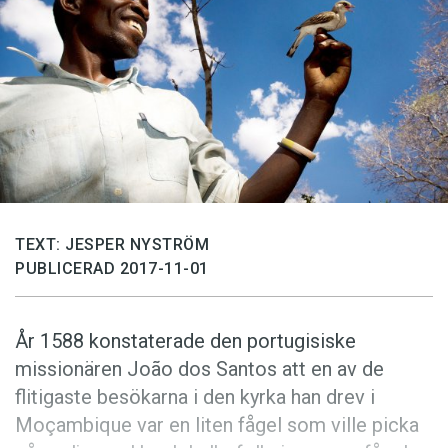
Anmäl till språkpolisen
Föreslå nyord
Annonsera
Prenumerera
Läs Språktidningen digitalt
Press
TEXT: JESPER NYSTRÖM
PUBLICERAD 2017-11-01
År 1588 konstaterade den portugisiske
missionären João dos Santos att en av de
flitigaste besökarna i den kyrka han drev i
Moçambique var en liten fågel som ville picka