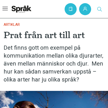
ARTIKLAR
Prat från art till art
Hem
Det finns gott om exempel på
Artiklar
kommunikation mellan olika djurarter,
Krönikor
även mellan människor och djur. Men
Språkfrågor
hur kan sådan samverkan uppstå –
Skrivtips
olika arter har ju olika språk?
Bokrecensioner
Kviss
Podden