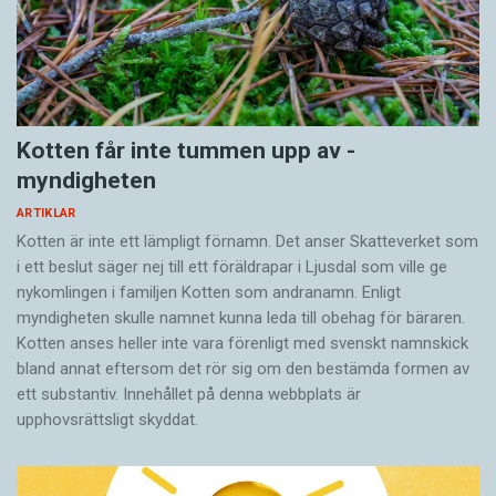
Tjuvlyssning banar väg för
samarbete
Kotten får inte tummen upp av ­
myndigheten
ARTIKLAR
Kotten är inte ett lämpligt förnamn. Det anser Skatte­verket som
i ett beslut säger nej till ett föräldra­par i Ljusdal som ville ge
nykomlingen i familjen Kotten som andranamn. Enligt
myndigheten skulle namnet kunna leda till obehag för bäraren.
Kotten anses heller inte vara förenligt med svenskt namnskick
bland annat eftersom det rör sig om den bestämda formen av
ett substantiv. Innehållet på denna webbplats är
upphovsrättsligt skyddat.
Enkelriktad tjuvlyssning
Fågeln varnar sin partner
för rovfågeln. Lemuren tjuvlyssnar och gynnas