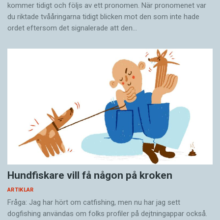
kommer tidigt och följs av ett pronomen. När pronomenet var
indikerar att vuxna katter betraktar oss som en
du riktade tvååringarna tidigt blicken mot den som inte hade
sorts föräldrar – och därför använder sitt
ordet eftersom det ­signalerade att den…
bebisspråk när de kommunicerar med oss.
Som kattägare får man räkna med att bli
nonchalerad ibland. Katter viftar inte på
svansen eller kommer springande när man
ropar på dem. Därför kan det vara svårt att veta
om de känner igen sin ägares röst. Forskare
från USA och Japan har dock undersökt saken.
Dubbelriktad tjuvlyssning
Flera olika fågelarter
känner till varandras varningsläten. Alla arter tjänar
Ett tjugotal katter fick höra inspelningar där fem
på att tjuvlyssna. Ett indirekt samarbete pågår.
personer med 30 sekunders mellanrum sa
Hundfiskare vill få någon på kroken
kattens namn med neutral röst. Den fjärde
ARTIKLAR
rösten på inspelningarna tillhörde kattens
Fråga: Jag har hört om catfishing, men nu har jag sett
dogfishing användas om folks profiler på dejtningappar också.
ägare. Majoriteten av katterna reagerade mer