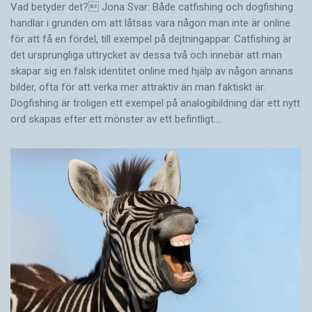
Vad betyder det? Jona Svar: Både catfishing och dogfishing
på den första rösten än på den tredje. De vande
handlar i grunden om att låtsas vara någon man inte är online
sig alltså vid att höra sitt namn läsas upp – men
för att få en fördel, till exempel på dejtningappar. Catfishing är
när de hörde röst nummer fyra, som var deras
det ursprungliga uttrycket av dessa två och innebär att man
ägares röst, så reagerade katterna igen. De
skapar sig en falsk identitet online med hjälp av någon annans
bilder, ofta för att verka mer attraktiv än man faktiskt är.
kände alltså igen sin husses eller mattes röst.
Dogfishing är troligen ett exempel på analogibildning där ett nytt
Katterna reagerade genom att vrida huvudet
ord skapas efter ett mönster av ett befintligt.…
eller öronen i riktning mot ljudkällan.
Vid Cornell university i USA gjordes en
Enkelriktad kommunikation leder till samarbete
undersökning av hur bra vi är på att förstå vad
Larven ropar på hjälp och ger myrorna
våra katter försöker säga till oss. Här lät
sockerlösning som tack. Larven kan prata med
forskarna försökspersoner lyssna på jamanden
myrorna, men de kan inte svara.
som katter använder i fem olika situationer: när
de är hungriga, arga, keliga, stressade samt när
de vill bli utsläppta.