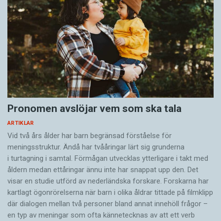
sådana situationer betyder spinnandet ungefär
”stanna hos mig, jag behöver dig här”.
Katter kan också smyga in subtila budskap i sitt
spinnande. En studie vid Sussex university i
Storbritannien visar att katter som vill ha mat
spinner på ett mer påträngande och mindre
behagligt sätt jämfört med deras vanliga läte.
Pronomen avslöjar vem som ska tala
Den här sortens spinnande har röstliknande
ARTIKLAR
inslag, med samma frekvenser som
Vid två års ålder har barn begränsad förståelse för
spädbarnsgråt.
meningsstruktur. Ändå har tvååringar lärt sig grunderna
Enkelriktad tjuvlyssning
Fågeln varnar sin partner
i turtagning i samtal. Förmågan utvecklas ytterligare i takt med
för rovfågeln. Lemuren tjuvlyssnar och gynnas
åldern medan ettåringar ännu inte har snappat upp den. Det
Både jamande och spinnande är ljud som
också av varningen. Men det sker inget samarbete.
visar en studie utförd av nederländska forskare. Forskarna har
kattungar använder när de kommunicerar med
kartlagt ögonrörelserna när barn i olika åldrar tittade på filmklipp
sina mammor, men vuxna katter använder sällan
där dialogen mellan två personer bland annat innehöll frågor –
dessa ljud när de pratar med varandra. Detta
en typ av meningar som ofta kännetecknas av att ett verb