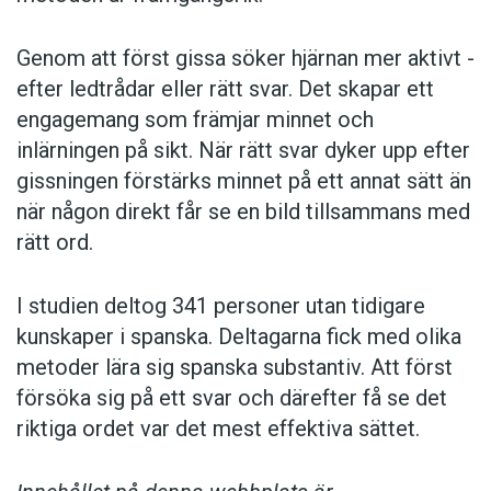
under tusentals år.
Delfinerna kommer upp till ytan ett par meter
Genom att först gissa ­söker hjärnan mer aktivt ­
Hundar kan lära sig innebörden av ord, förstå
framför ledet med fiskare – och med hjälp av
efter ledtrådar eller rätt svar. Det skapar ett
gester och pekningar. De känner igen sina
speciella huvud- och stjärtrörelser markerar de
engagemang som främjar minnet och
ägares ansikten och röster. Hundar kan också
var fisken befinner sig, så att deras mänskliga
inlärningen på sikt. När rätt svar dyker upp efter
tolka sinnesstämningar utifrån visuella ledtrådar
samarbetspartner kan kasta sina nät på rätt
gissningen förstärks minnet på ett annat sätt än
som vår kroppshållning – och vi är ganska bra
ställen. I samma ögonblick som näten kastas
när någon direkt får se en bild tillsammans med
på att förstå vad hunden försöker säga till oss
dyker delfinerna ner till botten där de med
rätt ord.
med sitt kroppsspråk. Men hur är det med
öppna munnar väntar på fiskar som lyckats
människans näst bästa vän: katten? I vilken
undkomma näten. Dessa fiskar är ofta
I studien deltog 341 personer utan tidigare
utsträckning förstår vi varandra?
förvirrade och desorienterade och blir därför
kunskaper i spanska. Deltagarna fick med olika
lätta byten för delfinerna.
metoder lära sig spanska substantiv. Att först
Vår tamkatt härstammar troligtvis från en
försöka sig på ett svar och därefter få se det
vildkatt som lever i Afrika, falbkatten. Det är en
Brasilianska och brittiska forskare har visat att
riktiga ordet var det mest effektiva sättet.
ensamlevande art. Därför kan vi förvänta oss
20 av de drygt 50 delfiner som lever i lagunen
att tamkatten – på samma sätt som
samarbetar med de lokala fiskarna. Dessa