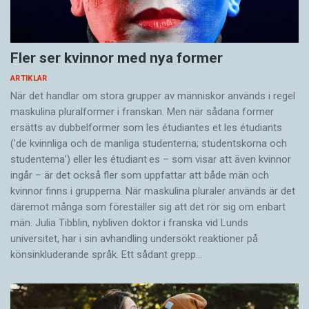
ingen erfarenhet av katter. Forskarna
Vår tamkatt härstammar troligtvis från en
undersökte deltagarnas förmåga att förstå
vildkatt som lever i Afrika, falbkatten. Det är en
enstaka kattläten samt serier av läten som
ensamlevande art. Därför kan vi förvänta oss
Fler ser kvinnor med nya former
katter använder i en viss situation, exempelvis
att tamkatten – på samma sätt som
ARTIKLAR
när de vill gå ut. Det visade sig att vi har lättare
lepilemuren – har ganska dåliga förutsättningar
När det handlar om stora grupper av människor används i regel
att tolka katternas önskemål när de upprepar
för kommunikation med andra arter. Men
maskulina pluralformer i franskan. Men när sådana ­former
sitt budskap. För katterna verkar det alltså löna
samtidigt har flera tusen år av samlevnad med
ersätts av dubbel­former som les étudiantes et les étudiants
sig att tjata.
oss människor gjort katten avsevärt mer social
(’de kvinnliga och de manliga studenterna; studentskorna och
studenterna’) eller les étudiant·es – som visar att även kvinnor
och pratsam än sin föregångare. Spinnandet är
ingår – är det också fler som uppfattar att både män och
Fotnot: Den här artikeln har tidigare publicerats
ett exempel på det.
kvinnor finns i grupperna. När maskulina pluraler används är det
i Forskning & Framsteg 3/2017.
där­emot många som föreställer sig att det rör sig om enbart
Katters spinnande innehåller mer information
män. Julia Tibblin, nybliven doktor i franska vid Lunds
än vad man kan tro. Vi förknippar vanligtvis
universitet, har i sin avhandling undersökt reaktioner på
könsinkluderande språk. Ett sådant grepp…
Tjuvlyssning banar väg för
ljudet med trygghet och välbefinnande. Men
samarbete
även sjuka och skadade katter spinner – och
vissa katthonor spinner medan de föder ungar. I