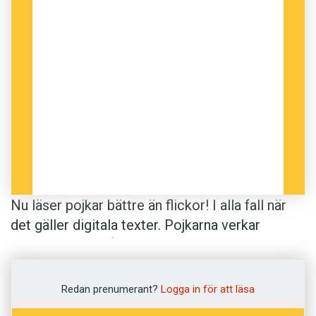
Nu läser pojkar bättre än flickor! I alla fall när
det gäller digitala texter. Pojkarna verkar
utnyttja de förmågor de tillägnat sig genom att
spela datorspel, menar Maria Rasmusson,
forskare i pedagogik.
Redan prenumerant?
Logga in för att läsa