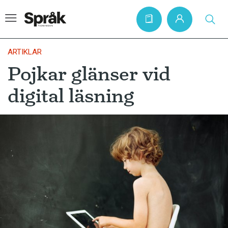
ARTIKLAR
Pojkar glänser vid
Hem
digital läsning
Artiklar
Krönikor
Språkfrågor
Skrivtips
Bokrecensioner
Kviss
Podden