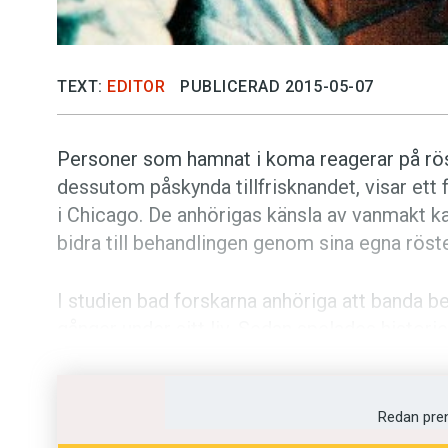
TEXT:
EDITOR
PUBLICERAD 2015-05-07
Personer som hamnat i koma reagerar på rös
dessutom påskynda tillfrisknandet, visar ett
i Chicago. De anhörigas känsla av vanmakt k
bidra till behandlingen genom sina egna röste
I studien bad forskarna anhöriga att banda 
gånger under sitt liv. Sedan spelades histori
fyra gånger om dagen i sex veckor, samtidig
magnetröntgen. Hjärnskanningen visade att d
med språkförståelse och långtidsminne aktiv
Redan pre
här typen av stimulans återfick också medv