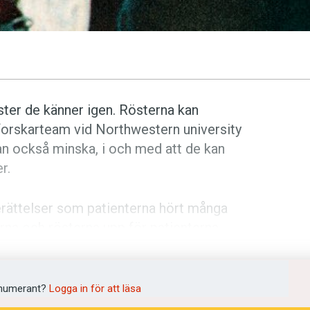
ter de känner igen. Rösterna kan
 forskarteam vid Northwestern university
an också minska, i och med att de kan
r.
berättelser som patienterna hört många
erna och rösterna upp för patienterna
t som deras hjärnor avbildades med
e regioner i hjärnan som förknippas
erades, och de patienter som fått den
numerant?
Logga in för att läsa
etandet snabbare än de patienter som