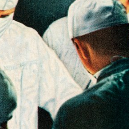
språkpolisen
rd
a
dningen digitalt