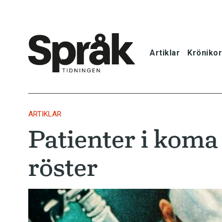
Artiklar
Krönikor
Hem
Artiklar
ARTIKLAR
Patienter i koma
Krönikor
röster
Språkfrågor
Skrivtips
Bokrecensi