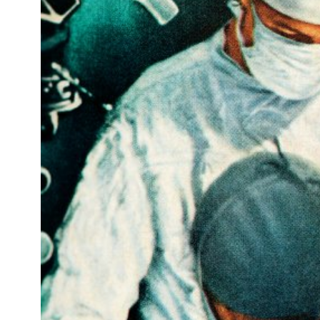
Kviss
Podden
Anmäl till 
Föreslå nyo
Annonsera
Prenumerer
Läs Språkti
Press