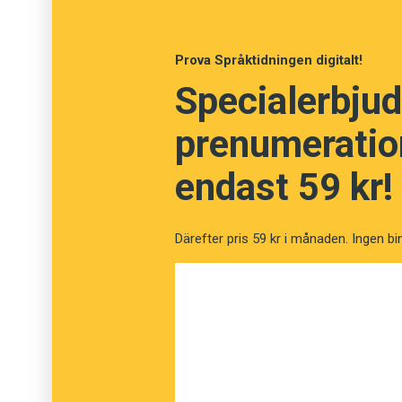
inte fått den.
Prova Språktidningen digitalt!
Specialerbjud
prenumeration
endast 59 kr!
Därefter pris 59 kr i månaden. Ingen bi