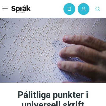
Hem
Artiklar
Krönikor
Språkfrågor
Skrivtips
Bokrecensioner
Kviss
Pålitliga punkter i
Podden
universell skrift