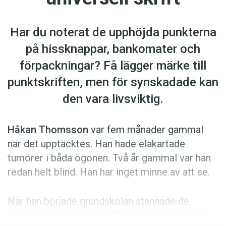
Anmäl till språkpolisen
Föreslå nyord
Har du noterat de upphöjda punkterna
Annonsera
på hissknappar, bankomater och
Prenumerera
förpackningar? Få lägger märke till
Läs Språktidningen digitalt
punktskriften, men för synskadade kan
Press
den vara livsviktig.
Håkan Thomsson
var fem månader gammal
när det upptäcktes. Han hade elakartade
tumörer i båda ögonen. Två år gammal var han
redan helt blind. Han har inget minne av att se.
När han började grundskolan stannade de
jämnåriga barnen kvar i Frändefors i Dalsland,