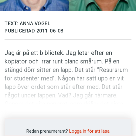
Anmäl till språkpolisen
Föreslå nyord
TEXT: ANNA VOGEL
Annonsera
PUBLICERAD 2011-06-08
Prenumerera
Läs Språktidningen digitalt
Jag är på ett bibliotek. Jag letar efter en
Press
kopiator och irrar runt bland smårum. På en
stängd dörr sitter en lapp. Det står "Resursrum
för studenter med". Någon har satt upp en vit
lapp över ordet som står efter med. Det står
något under lappen. Vad? Jag går närmare.
Genom det vita pappret, som döljer det sista
ordet, kan jag se att det står läshinder. Alltså
"Resursrum för studenter med läshinder". Det
finns en glasruta i dörren och därinne sitter en
Redan prenumerant?
Logga in för att läsa