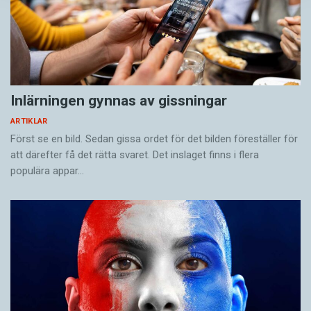
Sverige.
Man har undersökt ålderseffekter även på
dessa främmande språk. Och det intressanta är
då att man ofta får ett omvänt resultat. Där är
Inlärningen gynnas av gissningar
det i många fall så att de som börjar lära sig
ARTIKLAR
språket lite senare får ett något bättre resultat i
Först se en bild. Sedan gissa ordet för det bilden föreställer för
språktesterna.
att därefter få det rätta svaret. Det inslaget finns i flera
populära appar…
– Om en person får språkundervisning några
timmar i veckan – då gäller inte fördelarna med
att börja lära sig språket tidigt.
Små barns hjärnor är bra på att dra omedvetna
slutsatser om ett språks struktur utifrån vad de
hör, men i en skolsituation är det helt andra