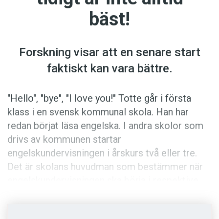
Anmäl till språkpolisen
bäst!
Föreslå nyord
Annonsera
Forskning visar att en senare start
Prenumerera
faktiskt kan vara bättre.
Läs Språktidningen digitalt
Press
"Hello", "bye", "I love you!" Totte går i första
klass i en svensk kommunal skola. Han har
redan börjat läsa engelska. I andra skolor som
drivs av kommunen startar
engelskundervisningen i årskurs två eller tre.
Det är skolans huvudman som bestämmer när
engelskundervisningen ska börja i respektive
skola.