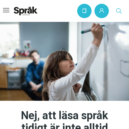
Hem
Artiklar
Krönikor
Språkfrågor
Skrivtips
Bokrecensioner
Kviss
Nej, att läsa språk
Podden
tidigt är inte alltid