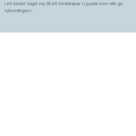
i ett beslut säger nej till ett föräldra­par i Ljusdal som ville ge
nykomlingen i…