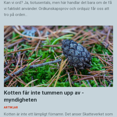
Kan vi ord? Ja, tiotusentals, men här handlar det bara om de få
vi faktiskt använder. Ordkunskapsprov och ordquiz får oss att
Maria Arnstad är redaktör på Språktidningen
tro på orden…
Kotten får inte tummen upp av ­
myndigheten
ARTIKLAR
Kotten är inte ett lämpligt förnamn. Det anser Skatte­verket som