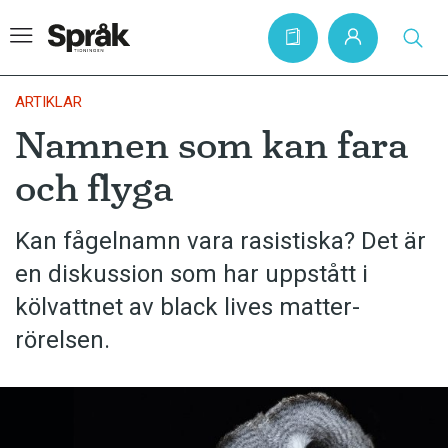
ARTIKLAR
Namnen som kan fara
Hem
och flyga
Artiklar
Krönikor
Kan fågelnamn vara rasistiska? Det är
en diskussion som har uppstått i
Språkfrågor
kölvattnet av black lives matter-
Skrivtips
rörelsen.
Bokrecensioner
Kviss
Podden