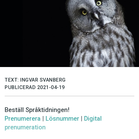
Anmäl till språkpolisen
Föreslå nyord
Annonsera
Prenumerera
Läs Språktidningen digitalt
Press
TEXT: INGVAR SVANBERG
PUBLICERAD 2021-04-19
Beställ Språktidningen!
Prenumerera
|
Lösnummer
|
Digital
prenumeration