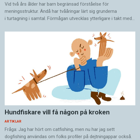
Institutet för Rysslands- och Eurasienstudier vid
uppkallad efter britten William Elford Leach,
Vid två års ålder har barn begränsad förståelse för
meningsstruktur. Ändå har tvååringar lärt sig grunderna
Uppsala universitet.
som aldrig ens besökte Nya Kaledonien.
i turtagning i samtal. Förmågan utvecklas ytterligare i takt med…
Åtminstone trivialnamnet borde i stället kunna
återspegla något av de inhemska folkens språk.
På Nya Zeeland anges numera namn på maori –
det språk som talas av ursprungsbefolkningen
maorier – på alla fåglar i handböckerna.
Det svenska namnet
garfågel
är bildat efter
färöiskans
gorfuglur
. Kanske
lappmes
,
lappsparv
och
lappuggla
kunde få samiska
trivialnamn?
Lappuggla
skulle då heta
ránesskuolfi
. Skulle ett sådant namn kunna bli
Hundfiskare vill få någon på kroken
vedertaget?
ARTIKLAR
Fråga: Jag har hört om catfishing, men nu har jag sett
Under året som
gått har jag bistått
dogfishing användas om folks profiler på dejtningappar också.