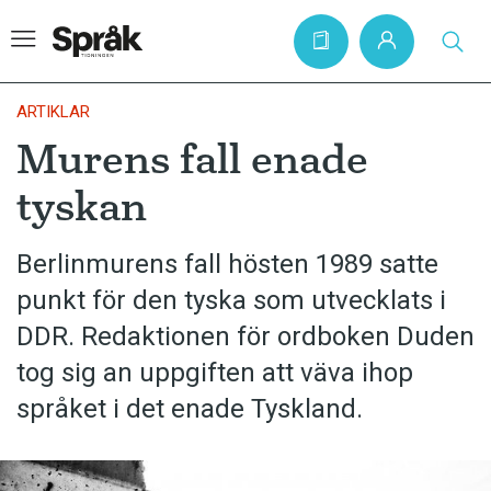
ARTIKLAR
Murens fall enade
Hem
tyskan
Artiklar
Krönikor
Berlinmurens fall hösten 1989 satte
punkt för den tyska som utvecklats i
Språkfrågor
DDR. Redaktionen för ordboken Duden
Skrivtips
tog sig an uppgiften att väva ihop
Bokrecensioner
språket i det enade Tyskland.
Kviss
Podden