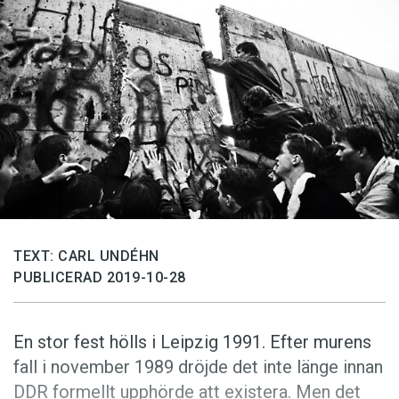
Anmäl till språkpolisen
Föreslå nyord
Annonsera
Prenumerera
Läs Språktidningen digitalt
Press
TEXT: CARL UNDÉHN
PUBLICERAD 2019-10-28
En stor fest hölls i Leipzig 1991. Efter murens
fall i november 1989 dröjde det inte länge innan
DDR formellt upphörde att existera. Men det