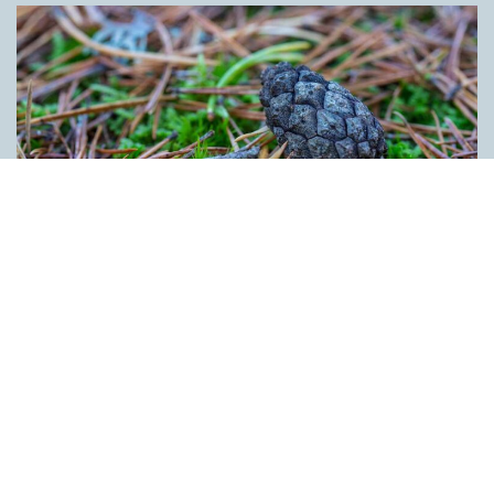
Kotten får inte tummen upp av ­
myndigheten
ARTIKLAR
Kotten är inte ett lämpligt förnamn. Det anser Skatte­verket som
i ett beslut säger nej till ett föräldra­par i Ljusdal som ville ge
nykomlingen i familjen Kotten som andranamn. Enligt
myndigheten skulle namnet kunna leda till obehag för bäraren.
Kotten anses heller inte vara förenligt med svenskt namnskick