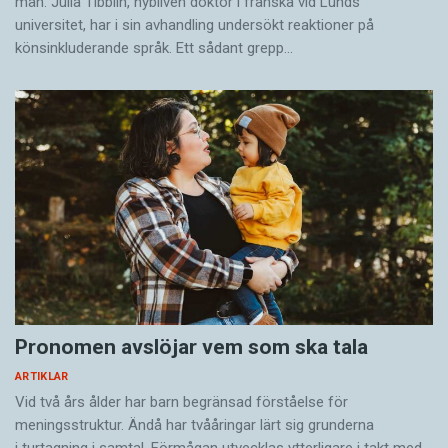
män. Julia Tibblin, nybliven doktor i franska vid Lunds
universitet, har i sin avhandling undersökt reaktioner på
könsinkluderande språk. Ett sådant grepp…
Pronomen avslöjar vem som ska tala
ARTIKLAR
Vid två års ålder har barn begränsad förståelse för
meningsstruktur. Ändå har tvååringar lärt sig grunderna