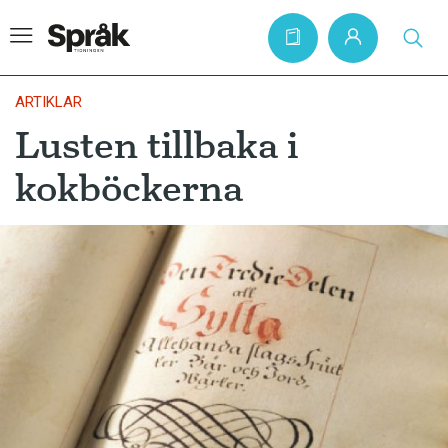
ARTIKLAR
Lusten tillbaka i
Hem
kokböckerna
Artiklar
Krönikor
Språkfrågor
Skrivtips
Bokrecensioner
Kviss
Podden