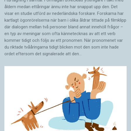
i turtagning i samtal. Förmågan utvecklas ytterligare i takt med
åldern medan ettåringar ännu inte har snappat upp den. Det
visar en studie utförd av nederländska forskare. Forskarna har
kartlagt ögonrörelserna när barn i olika åldrar tittade på filmklipp
där dialogen mellan två personer bland annat innehöll frågor –
en typ av meningar som ofta kännetecknas av att ett verb
kommer tidigt och följs av ett pronomen. När pronomenet var
du riktade tvååringarna tidigt blicken mot den som inte hade
ordet eftersom det ­signalerade att den…