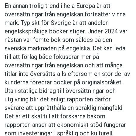
kokböcker, ser bruket av imperativ som ett
En annan trolig trend i hela Europa är att
bevis för detta.
översättningar från engelskan fortsätter vinna
mark. Typiskt för Sverige är att andelen
Fram till ungefär mitten av 1700-talet
engelskspråkiga böcker stiger. Under 2024 var
behärskade det uppmanande imperativet
nästan var femte bok som såldes på den
kokboksgenren. Alltså: ”stek löken”, ”rör
svenska marknaden på engelska. Det kan leda
grädden”. Ibland avlöstes det av pronomenet
till att förlag både fokuserar mer på
man: ”man tager 20. Äggegulor, och slår dem i
översättningar från engelskan och att många
ett fat”. Fram emot år 1800 smyger sig
titlar inte översätts alls eftersom en stor del av
passivkonstruktionen in: ”löken stekes”,
kunderna föredrar böcker på originalspråket.
”grädden röres”. Den blir allenarådande i drygt
Utan statliga bidrag till översättningar och
ett sekel. På det här sättet skriver bland andra
utgivning blir det enligt rapporten därför
Hagdahl. Men under 1900-talet kommer
svårare att upprätthålla en språklig mångfald.
imperativet åter till heders, som en del i en mer
Det är ett skäl till att forskarna bakom
informell skrivstil. Någon gång kring 1950 sker
rapporten anser att ekonomiskt stöd fungerar
den ganska abrupta övergången. Och den består
som investeringar i språklig och kulturell