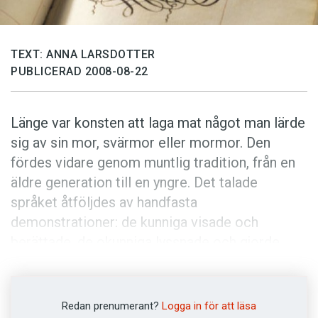
Anmäl till språkpolisen
Föreslå nyord
TEXT: ANNA LARSDOTTER
Annonsera
PUBLICERAD 2008-08-22
Prenumerera
Läs Språktidningen digitalt
Länge var konsten att laga mat något man lärde
Press
sig av sin mor, svärmor eller mormor. Den
fördes vidare genom muntlig tradition, från en
äldre generation till en yngre. Det talade
språket åtföljdes av handfasta
demonstrationer: de kunniga visade och
berättade, de okunniga lyssnade och gjorde
efter.
Men i slutet av 1600-talet började svenska
Redan prenumerant?
Logga in för att läsa