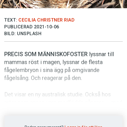
Anmäl till språkpolisen
Föreslå nyord
TEXT:
CECILIA CHRISTNER RIAD
Annonsera
PUBLICERAD 2021-10-06
Prenumerera
BILD: UNSPLASH
Läs Språktidningen digitalt
PRECIS SOM MÄNNISKOFOSTER
lyssnar till
Press
mammas röst i magen, lyssnar de flesta
fågelembryon i sina ägg på omgivande
fågelsång. Och reagerar på den.
Det visar en ny australisk studie. Också hos
arter som anses vara medfödda sångare – med
rätt genetik och hjärnkopplingar för att
producera sin artspecifika sång redan vid
kläckning – fann forskare bevis på så kallat