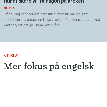
Hundfiskare vill få någon på kroken
ARTIKLAR
Fråga: Jag har hört om catfishing, men nu har jag sett
dogfishing användas om folks profiler på dejtningappar också.
Vad betyder det? Jona Svar: Både…
ARTIKLAR
Mer fokus på engelsk
litteratur
AI-utvecklingen leder troligen till att
översättningar från engelskan blir
ännu vanligare.