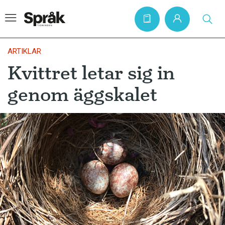
ARTIKLAR
Kvittret letar sig in
Hem
genom äggskalet
Artiklar
Krönikor
Språkfrågor
Skrivtips
Bokrecensioner
Kviss
Podden