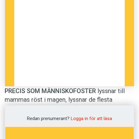
PRECIS SOM MÄNNISKOFOSTER
lyssnar till
mammas röst i magen, lyssnar de flesta
fågelembryon i sina ägg på omgivande
fågelsång. Och reagerar på den.
Redan prenumerant?
Logga in för att läsa
Det visar en ny australisk studie. Också hos