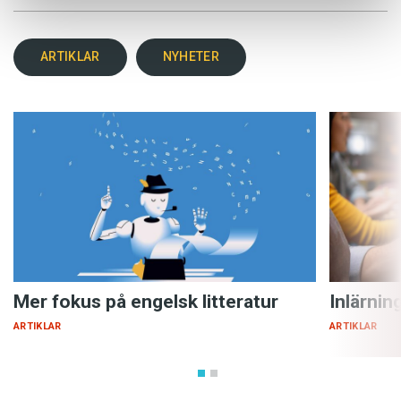
ARTIKLAR
NYHETER
Mer fokus på engelsk litteratur
Inlärnin
ARTIKLAR
ARTIKLAR