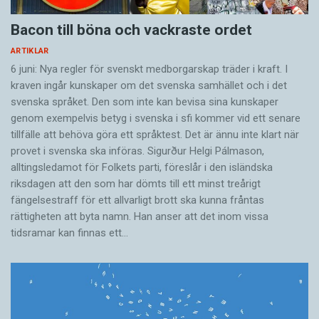
Bacon till böna och vackraste ordet
ARTIKLAR
6 juni: Nya regler för svenskt medborgarskap träder i kraft. I
kraven ingår kunskaper om det svenska samhället och i det
svenska språket. Den som inte kan bevisa sina kunskaper
genom exempelvis betyg i svenska i sfi kommer vid ett senare
tillfälle att behöva göra ett språktest. Det är ännu inte klart när
provet i svenska ska införas. Sigurður Helgi Pálmason,
alltingsledamot för Folkets parti, föreslår i den isländska
riksdagen att den som har dömts till ett minst treårigt
fängelsestraff för ett allvarligt brott ska kunna fråntas
rättigheten att byta namn. Han anser att det inom vissa
tidsramar kan finnas ett…