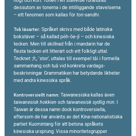
högt och kort. Tonen i en stavelse förändras
dessutom av tonerna i de intilliggande stavelserna
– ett fenomen som kallas för
ton-sandhi.
Språket skrivs med både latinska
Två läsarter:
bokstäver – så ­kallad pe̍h-ōe-jī – och kinesiska
tecken. Men till skillnad från i mandarin har de
flesta tecken ett litterärt och ett folkligt uttal.
Tecknet 大, ’stor’, uttalas till exempel tāi i formella
sammanhang och tuā vid konkreta vardags­
beskrivningar. Grammatiken har betydande likheter
med andra kinesiska språk.
Taiwanesiska kallas även
Kontroversiellt namn:
taiwanesisk hokkien
och
taiwanesisk sydlig min
. I
Taiwan är dessa namn dock kontrover­siella,
eftersom de har använts av det Kina-nationalistiska
partiet Kuomintang för att betona språkets
kinesiska ursprung. Vissa minoritets­grupper