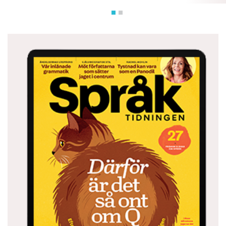
att läsa’, och
pročitati
, ’läsa färdigt’.
Liten ordlista
zdravo
= ’hej’
čvrst
= ’stadig, fast’ – flera ord består av endast
konsonanter.
čarapa
= ’socka’, av ottomanska turkiskans
چوراب ’çorap’. Fyra hundra års ottomanskt
styre i Serbien har gjort att turkiska lånord är
vanliga.
moler
= ’målare’, av tyskans
Mahler
– Kroatien
tillhörde Österrike-Ungern, vilket också har satt