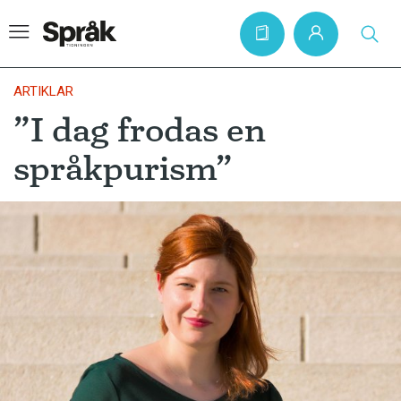
ARTIKLAR
”I dag frodas en
Hem
språkpurism”
Artiklar
Krönikor
Språkfrågor
Skrivtips
Bokrecensioner
Kviss
Podden