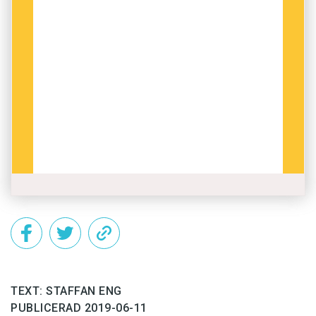
kyrkoslaviskan. I det forna Jugoslavien gjordes
försök att smälta ihop BKS-språken till
serbokroatiska, men i dag räknas de vanligen
som självständiga språk.
Uttal
I likhet med svenskan har BKS-språken
tonaccent.
Grad
med stigande
a
-ljud betyder till
exempel ’stad’, medan
grad
med fallande
a
-ljud
betyder ’hagel’. Språken delas in i ekaviska,
ikaviska och ijekaviska dialekter, där
e
uttalas
”e” (serbiska), ”i” (några kroatiska dialekter)
respektive ”ije/je” (kroatiska, bosniska,
montenegrinska och vissa serbiska dialekter).
TEXT: STAFFAN ENG
PUBLICERAD 2019-06-11