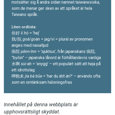
motsätter sig å andra sidan namnet taiwanesiska,
som de menar ger sken av att språket är hela
Taiwans språk.
Liten ordlista:
你好
lí hò
= ’hej’
我/阮
goà
/
goàn
= jag/vi = ­plural av pronomen
anges med nasalljud
病院
pēnn-īnn
= ’sjukhus’, från japanskans 病院,
”byōin” – japanska lånord är för­hållandevis vanliga
水啊
sùi-ah
= ’snygg’ – ett populärt sätt att heja på
ett idrottslag
呷飽未
jîa bà bũe
= ’har du ätit än?’ – används ofta
som en omtänksam hälsningsfras
Innehållet på denna webbplats är
upphovsrättsligt skyddat.