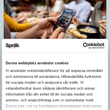
Inlärningen gynnas av gissningar
ARTIKLAR
Denna webbplats använder cookies
Först se en bild. Sedan gissa ordet för det bilden föreställer för
att därefter få det rätta svaret. Det inslaget finns i flera
Vi använder enhetsidentifierare för att anpassa innehållet
populära appar…
och annonserna till användarna, tillhandahålla funktioner
för sociala medier och analysera vår trafik. Vi
vidarebefordrar även sådana identifierare och annan
information från din enhet till de sociala medier och
annons- och analysföretag som vi samarbetar med.
Dessa kan i sin tur kombinera informationen med annan