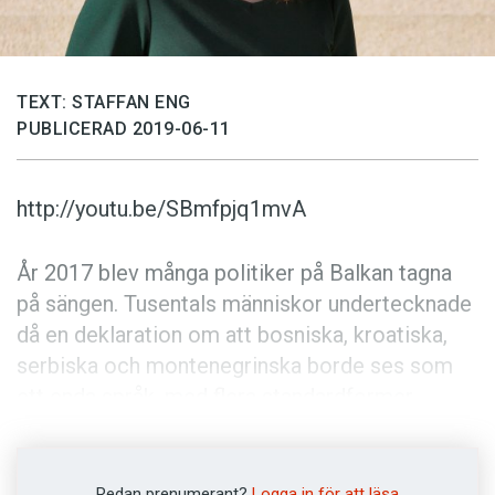
Anmäl till språkpolisen
Föreslå nyord
Annonsera
TEXT: STAFFAN ENG
PUBLICERAD 2019-06-11
Prenumerera
Läs Språktidningen digitalt
http://youtu.be/SBmfpjq1mvA
Press
År 2017 blev många politiker på Balkan tagna
på sängen. Tusentals människor undertecknade
då en deklaration om att bosniska, kroatiska,
serbiska och montenegrinska borde ses som
ett enda språk, med flera standardformer.
– Som i de flesta språk handlar det om en skala
av dialekter, där det är svårt att dra någon tydlig
Redan prenumerant?
Logga in för att läsa