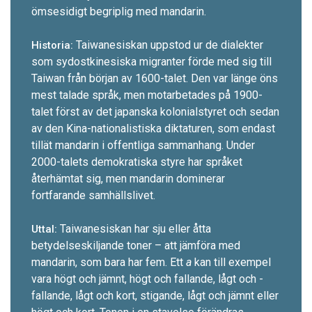
ömsesidigt begriplig med mandarin.
Taiwanesiskan uppstod ur de dialekter
Historia:
som sydost­kinesiska migranter förde med sig till
Taiwan från början av 1600-t­alet. Den var länge öns
mest talade språk, men motarbetades på 1900-
talet först av det japanska kolonialstyret och sedan
av den Kina-nationalistiska diktaturen, som endast
tillät mandarin i offentliga sammanhang. Under
2000-talets demokratiska styre har språket
återhämtat sig, men mandarin dominerar
fortfarande samhällslivet.
Taiwanesiskan har sju eller åtta
Uttal:
betydelseskiljande toner – att jämföra med
mandarin, som bara har fem. Ett
a
kan till exempel
vara högt och jämnt, högt och fallande, lågt och ­
fallande, lågt och kort, stigande, lågt och jämnt ­eller