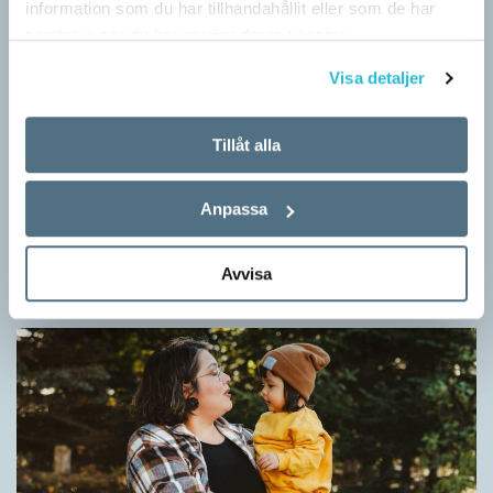
information som du har tillhandahållit eller som de har
samlat in när du har använt deras tjänster.
Visa detaljer
Tillåt alla
Fler ser kvinnor med nya former
ARTIKLAR
Anpassa
När det handlar om stora grupper av människor används i regel
maskulina pluralformer i franskan. Men när sådana ­former
Avvisa
ersätts av dubbel­former som les étudiantes…