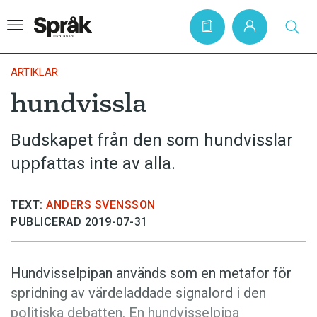
ARTIKLAR
hundvissla
Hem
Budskapet från den som hundvisslar
Artiklar
uppfattas inte av alla.
Krönikor
Språkfrågor
TEXT:
ANDERS SVENSSON
Skrivtips
PUBLICERAD 2019-07-31
Bokrecensioner
Kviss
Hundvisselpipan används som en metafor för
spridning av värdeladdade signalord i den
Podden
politiska debatten. En hundvisselpipa