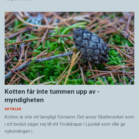
Kotten får inte tummen upp av ­
myndigheten
ARTIKLAR
Kotten är inte ett lämpligt förnamn. Det anser Skatte­verket som
i ett beslut säger nej till ett föräldra­par i Ljusdal som ville ge
nykomlingen i…