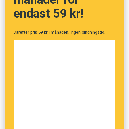
politisk kontext kallas det här för att
endast 59 kr!
hundvissla.”
Därefter pris 59 kr i månaden. Ingen bindningstid.