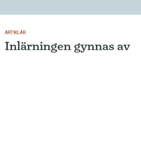
ARTIKLAR
Inlärningen gynnas av
gissningar
Ny forskning avslöjar varför metoden
som många språkinlärningsappar
använder är så framgångsrik.