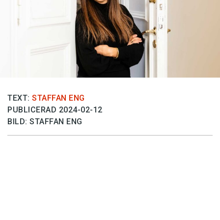
Anmäl till språkpolisen
Föreslå nyord
Annonsera
Prenumerera
Läs Språktidningen digitalt
Press
TEXT:
STAFFAN ENG
PUBLICERAD 2024-02-12
BILD: STAFFAN ENG