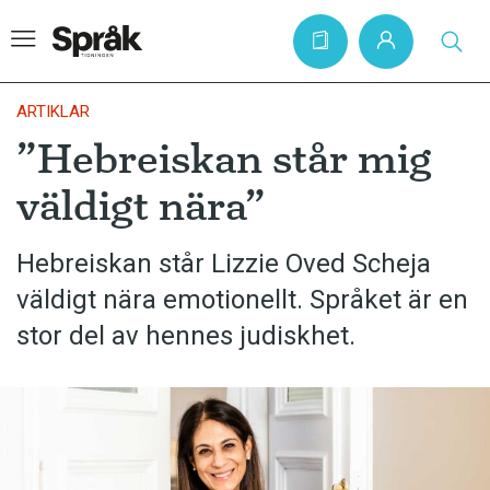
ARTIKLAR
”Hebreiskan står mig
Hem
väldigt nära”
Artiklar
Krönikor
Hebreiskan står Lizzie Oved Scheja
väldigt nära emotionellt. Språket är en
Språkfrågor
stor del av hennes judiskhet.
Skrivtips
Bokrecensioner
Kviss
Podden