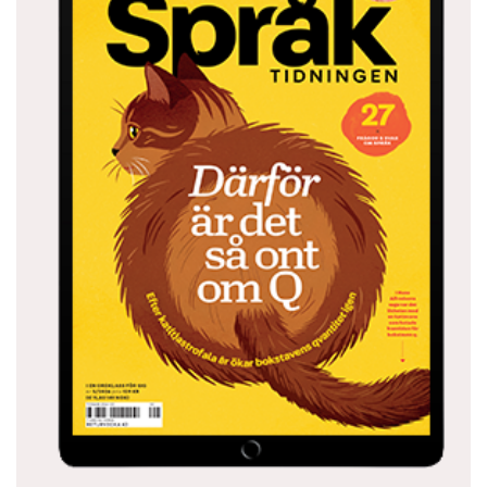
religiösa begrepp
חבל על הזמן ”chaval al hazman” = ’slöseri med tid’,
vilket i vardagsspråket paradoxalt nog betyder att
det är fantastiskt bra