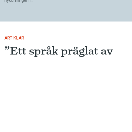
nykomlingen i…
ARTIKLAR
”Ett språk präglat av
kamp”
Johnny Chang är taiwanesisk-
amerikansk designer och konstnär
verksam i Stockholm.