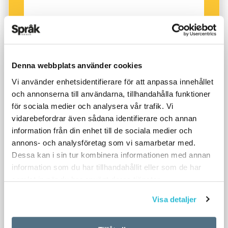
Israel, där den är officiellt språk, men hebreiska
talas även av större grupper i USA och är erkänt ­
minoritetsspråk i Polen, Sydafrika och Turkiet. I
Sverige finns omkring 2 000 talare.
Denna webbplats använder cookies
Historia:
Vi använder enhetsidentifierare för att anpassa innehållet
Hebreiskan tillhör de semitiska språken, där även
och annonserna till användarna, tillhandahålla funktioner
arabiska ingår. Den finns belagd i skrift från 900-
för sociala medier och analysera vår trafik. Vi
talet f.Kr. och är ett av de tre ursprungliga bibel­
vidarebefordrar även sådana identifierare och annan
språken. Under seklerna efter Kristi födelse dog
information från din enhet till de sociala medier och
den dock ut som vardagsspråk, men levde vidare
annons- och analysföretag som vi samarbetar med.
som religiöst skriftspråk. På 1800-talet återupp­
Dessa kan i sin tur kombinera informationen med annan
livades talspråket av sionismen, vilket ledde till att
information som du har tillhandahållit eller som de har
hebreiska 1921 blev ett av de officiella språken i
samlat in när du har använt deras tjänster.
brittiska Palestina.
Visa detaljer
Alfabet:
Modern hebreisk skrift skrivs från höger till