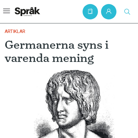
ARTIKLAR
Germanerna syns i
Hem
varenda mening
Artiklar
Krönikor
Språkfrågor
Skrivtips
Bokrecensioner
Kviss
Podden