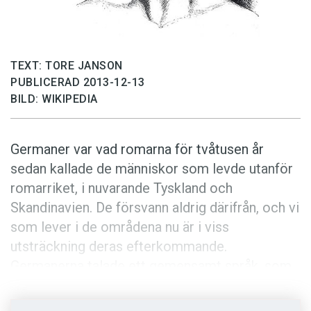
Anmäl till språkpolisen
Föreslå nyord
Annonsera
TEXT: TORE JANSON
Prenumerera
PUBLICERAD 2013-12-13
BILD: WIKIPEDIA
Läs Språktidningen digitalt
Press
Germaner var vad romarna för tvåtusen år
sedan kallade de människor som levde utanför
romarriket, i nuvarande Tyskland och
Skandinavien. De försvann aldrig därifrån, och vi
som lever i de områdena nu är i viss
utsträckning deras efterkommande.
Germanerna talade ett gemensamt språk, som
är ursprunget till både svenska och en rad andra
språk: danska, norska, tyska, engelska med