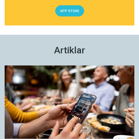
landstingskommunikation från detta årtionde.
APP STORE
Och det visar sig att även i vår tid präglas
texterna av kristna idéer om moderskapet. I
likhet med 1940-talet behöver ingen tydligt
uttrycka dessa – de tas snarare för givet.
Tendensen illustreras med förstasidan ur den
Artiklar
Tanken om modern som primär förälder förs
statliga informationsbroschyren
Barn i goda
alltså alltjämt vidare som en tyst självklarhet.
händer
från 1948. Bildtexten lyder:
På 1940-talet tas moderskapet för givet såväl i
Att få barn är det lyckligaste som kan
skrift som i bild, men detta är inte längre fallet
hända i en ung frisk familj. […] Mor och far
på 2010-talet. I stället överförs och
får något att glädjas över och arbeta för.
upprätthålls denna tanke huvudsakligen i bild. I
Men det första barnet betyder också
skrift regleras särskilda sätt att vara förälder på
praktiska förändringar i den unga familjens
– till exempel att föräldrar ska hantera risker,
liv. […] För modern innebär ansvaret för
konsumera medvetet och vara lyhörda inför
barnet ofta bekymmer av olika slag. Men
barns önskningar. Bilderna föreställer däremot
hon kan undvika mycken oro om hon i god