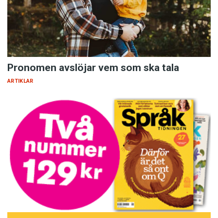
Diskurs- och textanalys är ett forskningsfält som
riktar intresset mot hur vi människor förhandlar,
representerar och reglerar vår verklighet genom att
med språk och andra resurser (till exempel
visuella) formulera tankefigurer om någon aspekt
av vår verklighet.
Pronomen avslöjar vem som ska tala
ARTIKLAR