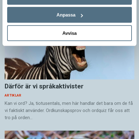
en föreställning vars historiska rötter alltså går
för att förstå hur också vårt nutida tänkande om
tillbaka till en kristen tolkningsram från 1800-
föräldraskap är historiskt präglat. Jag har
Anpassa
talet.
studerat föräldratidningar, livsstilsbloggar,
sjukvårdsrådgivning på nätet och
Avvisa
landstingskommunikation från detta årtionde.
Och det visar sig att även i vår tid präglas
texterna av kristna idéer om moderskapet. I
likhet med 1940-talet behöver ingen tydligt
uttrycka dessa – de tas snarare för givet.
Tanken om modern som primär förälder förs
Därför är vi språkaktivister
alltså alltjämt vidare som en tyst självklarhet.
ARTIKLAR
Kan vi ord? Ja, tiotusentals, men här handlar det bara om de få
På 1940-talet tas moderskapet för givet såväl i
vi faktiskt använder. Ordkunskapsprov och ordquiz får oss att
skrift som i bild, men detta är inte längre fallet
tro på orden…
på 2010-talet. I stället överförs och
upprätthålls denna tanke huvudsakligen i bild. I