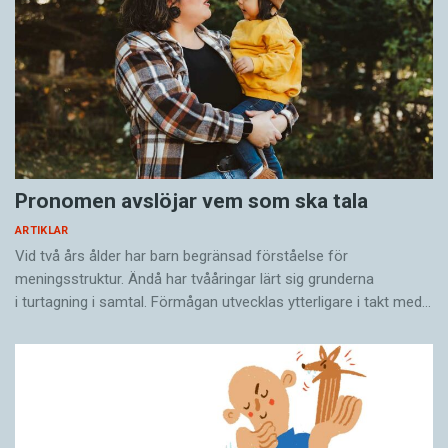
verka bildad i Mesopotamien. Det gällde att
tala med bönder på bönders vis och med de
lärde på sumeriska.
Och hur det gick med Amel-Ba’u? Lertavlan
slutar med en kommentar om att eleverna
borde driva ut en sådan drummel genom
stadsporten. Språksnobbism har sin charm.
Pronomen avslöjar vem som ska tala
ARTIKLAR
Ola Wikander är författare, religionsvetare och
Vid två års ålder har barn begränsad förståelse för
översättare. Förra året gav han ut boken I döda
meningsstruktur. Ändå har tvååringar lärt sig grunderna
språks sällskap.
i turtagning i samtal. Förmågan utvecklas ytterligare i takt med…