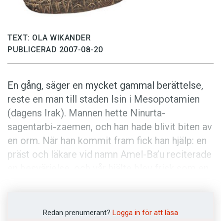
Anmäl till språkpolisen
Föreslå nyord
TEXT: OLA WIKANDER
Annonsera
PUBLICERAD 2007-08-20
Prenumerera
Läs Språktidningen digitalt
En gång, säger en mycket gammal berättelse,
Press
reste en man till staden Isin i Mesopotamien
(dagens Irak). Mannen hette Ninurta-
sagentarbi-zaemen, och han hade blivit biten av
en orm. När han kommit fram fick han hjälp: en
präst och läkare vid namn Amel-Ba’u reciterade
en besvärjelse, och vår hjälte blev frisk som en
nötkärna.
För detta blev patienten mycket tacksam, och
Redan prenumerant?
Logga in för att läsa