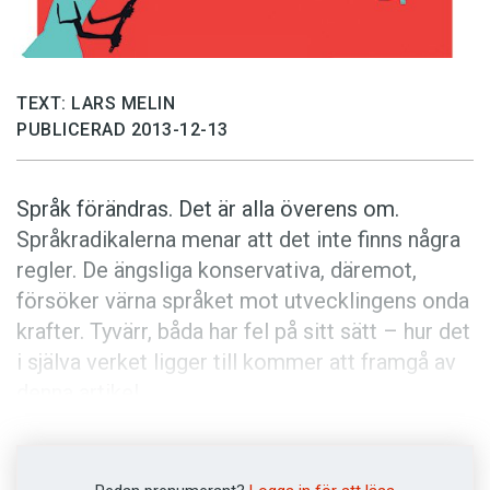
Anmäl till språkpolisen
Föreslå nyord
Annonsera
TEXT: LARS MELIN
Prenumerera
PUBLICERAD 2013-12-13
Läs Språktidningen digitalt
Språk förändras. Det är alla överens om.
Press
Språkradikalerna menar att det inte finns några
regler. De ängsliga konservativa, däremot,
försöker värna språket mot utvecklingens onda
krafter. Tyvärr, båda har fel på sitt sätt – hur det
i själva verket ligger till kommer att framgå av
denna artikel.
Språket rullar på olidligt långsamt. Den sävliga
takten kan förklaras med ”mormorsteoremet”: