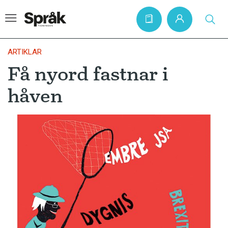
ARTIKLAR
Få nyord fastnar i
Hem
håven
Artiklar
Krönikor
Språkfrågor
Skrivtips
Bokrecensioner
Kviss
Podden