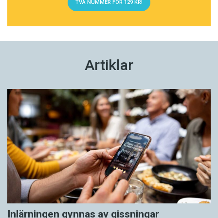
TVÅ NUMMER FÖR 129 KR!
Artiklar
Inlärningen gynnas av gissningar