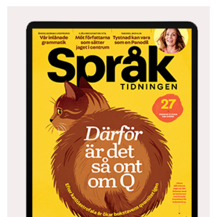
Hongkongs inflytelserika filmer,
Hongkong:
popmusik och medier har gjort att dess
kantonesiska dialekt har utmanat Guangzhou-
dialekten som språklig norm. I motsats till resten
av Kina har Hongkong behållit de traditionella, mer
komplicerade kinesiska tecknen. Det förekommer
också ett informellt skriftsystem som är mer
anpassat till det kantonesiska talspråket.
Liten ordlista:
你好/再见(再見 med traditionella tecken), ”nei
hou”/”zoj gin” = ’hej’/’hej då’
物, ”mat” på kantonesiska, ”wu” på mandarin = ’sak’
– samma tecken uttalas ofta helt olika på de båda
språken
士多啤梨, ”si do be lei” = ’jordgubbe’, av engelskans