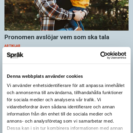
Pronomen avslöjar vem som ska tala
ARTIKLAR
Vid två års ålder har barn begränsad förståelse för
meningsstruktur. Ändå har tvååringar lärt sig grunderna
i turtagning i samtal. Förmågan utvecklas ytterligare i takt med…
Denna webbplats använder cookies
Vi använder enhetsidentifierare för att anpassa innehållet
och annonserna till användarna, tillhandahålla funktioner
för sociala medier och analysera vår trafik. Vi
vidarebefordrar även sådana identifierare och annan
information från din enhet till de sociala medier och
annons- och analysföretag som vi samarbetar med.
Dessa kan i sin tur kombinera informationen med annan