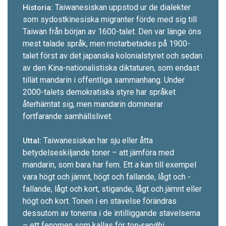
Taiwanesiskan uppstod ur de dialekter
Historia:
som sydost­kinesiska migranter förde med sig till
Taiwan från början av 1600-t­alet. Den var länge öns
mest talade språk, men motarbetades på 1900-
talet först av det japanska kolonialstyret och sedan
av den Kina-nationalistiska diktaturen, som endast
tillät mandarin i offentliga sammanhang. Under
2000-talets demokratiska styre har språket
återhämtat sig, men mandarin dominerar
fortfarande samhällslivet.
Taiwanesiskan har sju eller åtta
Uttal:
betydelseskiljande toner – att jämföra med
mandarin, som bara har fem. Ett
a
kan till exempel
vara högt och jämnt, högt och fallande, lågt och ­
fallande, lågt och kort, stigande, lågt och jämnt ­eller
högt och kort. Tonen i en stavelse förändras
dessutom av tonerna i de intilliggande stavelserna
– ett fenomen som kallas för
ton-sandhi.