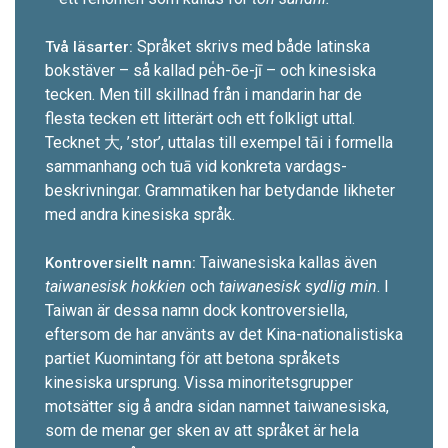
Språket skrivs med både latinska
Två läsarter:
bokstäver – så ­kallad pe̍h-ōe-jī – och kinesiska
tecken. Men till skillnad från i mandarin har de
flesta tecken ett litterärt och ett folkligt uttal.
Tecknet 大, ’stor’, uttalas till exempel tāi i formella
sammanhang och tuā vid konkreta vardags­
beskrivningar. Grammatiken har betydande likheter
med andra kinesiska språk.
Taiwanesiska kallas även
Kontroversiellt namn:
taiwanesisk hokkien
och
taiwanesisk sydlig min
. I
Taiwan är dessa namn dock kontrover­siella,
eftersom de har använts av det Kina-nationalistiska
partiet Kuomintang för att betona språkets
kinesiska ursprung. Vissa minoritets­grupper
motsätter sig å andra sidan namnet taiwanesiska,
som de menar ger sken av att språket är hela