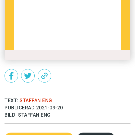
kantonesiskan ett av världens tjugo största språk.
Den fungerar som officiellt språk i Hongkong och
Macao, men majoriteten av talarna finns i provinsen
Guangdong i södra Kina. Språket är vanligare än
mandarin i många kinesiska emigrantgrupper i
Asien, Nordamerika och Europa. I Sverige finns
omkring 20 000 talare.
Kantonesiskan uppstod ur de dialekter
Historia:
som kinesiska migranter förde med sig till området
runt Pärlflodens delta från 200-talet f.Kr.
Hamnstaden Guangzhous ekonomiska och
kulturella betydelse gav kantonesiskan en hög
status. På 1800-talet spred utflyttande köpmän och
TEXT:
STAFFAN ENG
arbetare därifrån sin dialekt vidare till Hongkong,
PUBLICERAD 2021-09-20
som då var en brittisk koloni. Mandarin och
BILD: STAFFAN ENG
kantonesiska beskrivs fortfarande ofta som två
kinesiska dialekter, trots olikheterna.