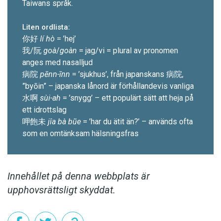
Taiwans språk.
Liten ordlista:
你好
lí hò
= ’hej’
我/阮
goà
/
goàn
= jag/vi = ­plural av pronomen
anges med nasalljud
病院
pēnn-īnn
= ’sjukhus’, från japanskans 病院,
”byōin” – japanska lånord är för­hållandevis vanliga
水啊
sùi-ah
= ’snygg’ – ett populärt sätt att heja på
ett idrottslag
呷飽未
jîa bà bũe
= ’har du ätit än?’ – används ofta
som en omtänksam hälsningsfras
Innehållet på denna webbplats är
upphovsrättsligt skyddat.