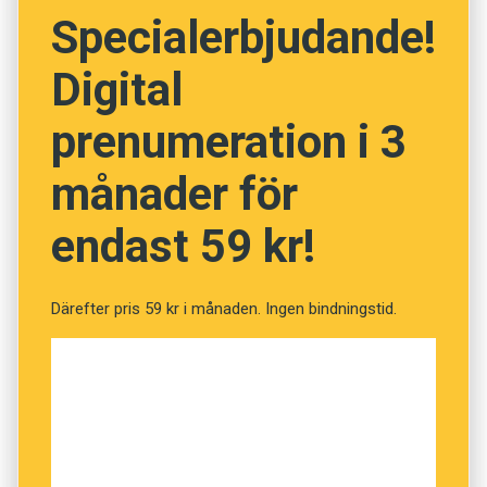
Beroende på om vokalljudet uttalas ljust eller mörkt
Specialerbjudande!
samt stigande, jämnt eller fallande kan stavelsen
”si” därför betyda ’poesi’, ’historia’, ’att försöka’, ’tid’,
Digital
’marknad’ eller ’att vara’.
prenumeration i 3
Liksom i andra kinesiska språk
Grammatik:
Det här innehållet kräver att du accepterar cookies.
framgår ordens grammatiska funktion av
NÄR
YANJUAN ZENG
läser en text med
månader för
ordföljden, bestämningsord eller sammanhanget –
kinesiska tecken, tänker hon inte på om den är
inte av böjningar. Skillnaderna mot mandarin är
Hantera cookie-inställningar
på mandarin eller kantonesiska.
endast 59 kr!
relativt små och gäller bland annat pronomen,
– Jag bara förstår den. Men om jag läser högt
partiklar och ordföljd (eller stavelseföljd). I
gör jag det på mandarin för mandarintalande
talspråket placeras till exempel attribut ofta efter
Därefter pris 59 kr i månaden. Ingen bindningstid.
och på kantonesiska för kantonesisktalande.
sitt huvudord: ordföljden i mandarins 客人, ”kèrén”,
’gäst’ (som är bildat av tecknen för gäst+människa),
Trots att kantonesiskan använder samma
kastas då om, vilket på kantonesiska blir”jan hak”.
skriftspråk som mandarin är uttalet så
annorlunda att språken inte är inbördes
Hongkongs inflytelserika filmer,
Hongkong:
begripliga.
popmusik och medier har gjort att dess
Själv behärskar Yanjuan Zeng, som kommer från
kantonesiska dialekt har utmanat Guangzhou-