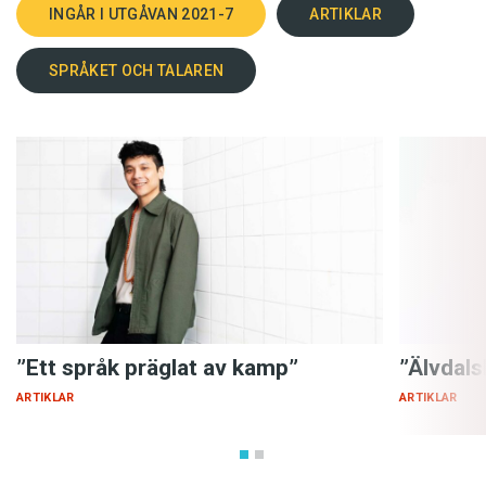
Till skillnad från mandarin bevarar
Uttal:
INGÅR I UTGÅVAN 2021-7
ARTIKLAR
kantonesiskan många stavelser som slutar på
konsonant, som ”sap”, ”yet” och ”dak”. Stavelserna
SPRÅKET OCH TALAREN
har också sex toner i stället för mandarins fyra.
Beroende på om vokalljudet uttalas ljust eller mörkt
samt stigande, jämnt eller fallande kan stavelsen
”si” därför betyda ’poesi’, ’historia’, ’att försöka’, ’tid’,
’marknad’ eller ’att vara’.
Liksom i andra kinesiska språk
Grammatik:
framgår ordens grammatiska funktion av
ordföljden, bestämningsord eller sammanhanget –
inte av böjningar. Skillnaderna mot mandarin är
relativt små och gäller bland annat pronomen,
”Ett språk präglat av kamp”
”Älvdalsk
partiklar och ordföljd (eller stavelseföljd). I
ARTIKLAR
ARTIKLAR
talspråket placeras till exempel attribut ofta efter
sitt huvudord: ordföljden i mandarins 客人, ”kèrén”,
’gäst’ (som är bildat av tecknen för gäst+människa),
kastas då om, vilket på kantonesiska blir”jan hak”.