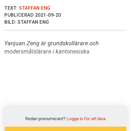
Anmäl till språkpolisen
TEXT:
STAFFAN ENG
Föreslå nyord
PUBLICERAD 2021-09-20
BILD: STAFFAN ENG
Annonsera
Prenumerera
Yanjuan Zeng
är grundskollärare och
Läs Språktidningen digitalt
modersmålslärare i kantonesiska.
Press
Redan prenumerant?
Logga in för att läsa