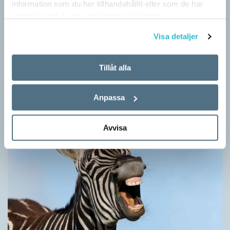
information som du har tillhandahållit eller som de har
samlat in när du har använt deras tjänster.
Visa detaljer
Hundfiskare vill få någon på kroken
ARTIKLAR
Tillåt alla
Fråga: Jag har hört om catfishing, men nu har jag sett
dogfishing användas om folks profiler på dejtningappar också.
Vad betyder det? Jona Svar: Både…
Anpassa
Avvisa