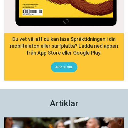
strawberry
– engelska lånord är vanliga
”hum pang laung” = ’allting’ – vissa kantonesiska
ord saknar tecken
煲电话粥 (煲電話粥 med traditionella tecken), ”bou
din waa juk” = ’långt telefonsamtal’, bokstavligen
Du vet väl att du kan läsa Språktidningen i din
’koka telefongröt’ – när ris kokar väldigt länge blir
mobiltelefon eller surfplatta? Ladda ned appen
det gröt
från App Store eller Google Play.
APP STORE
Artiklar