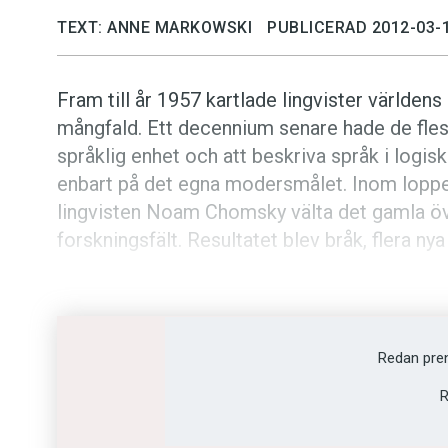
TEXT: ANNE MARKOWSKI
PUBLICERAD 2012-03-
Fram till år 1957 kartlade lingvister världens
mångfald. Ett decennium senare hade de flest
språklig enhet och att beskriva språk i logi
enbart på det egna modersmålet. Inom loppe
lingvisten Noam Chomsky välta det gamla över
forskningsfält. Resultatet blev bråk, flera nya
– Noam Chomsky startade en lingvistisk revolu
oändligt viktigt, säger Christer Platzack, pr
Lunds universitet.
Redan pre
R
– Jag kan hålla med, men det var mycket s
hamnade ibland på mindre fruktbara spår, säge