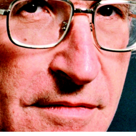
språkpolisen
rd
a
dningen digitalt