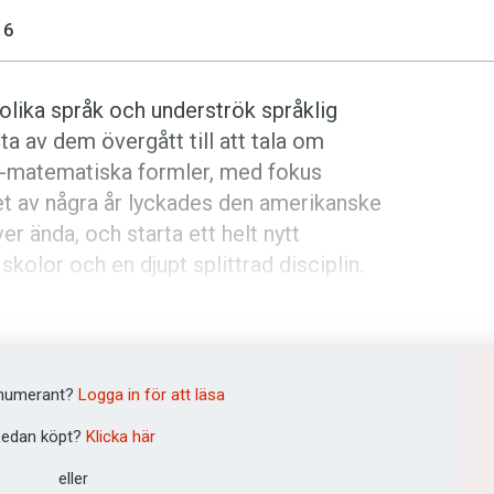
16
 olika språk och underströk språklig
a av dem övergått till att tala om
sk-matematiska formler, med fokus
t av några år lyckades den amerikanske
 ända, och starta ett helt nytt
 skolor och en djupt splittrad disciplin.
tion. Hans bidrag till lingvistiken är
ofessor emeritus i nordiska språk vid
numerant?
Logga in för att läsa
edan köpt?
Klicka här
om Noam Chomsky inte såg, och han
eller
r Östen Dahl, professor i lingvistik på