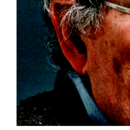
Kviss
Podden
Anmäl till 
Föreslå nyo
Annonsera
Prenumerer
Läs Språkti
Press