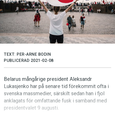
Anmäl till språkpolisen
Föreslå nyord
Annonsera
Prenumerera
Läs Språktidningen digitalt
Press
TEXT: PER-ARNE BODIN
PUBLICERAD 2021-02-08
Belarus mångårige president Aleksandr
Lukasjenko har på senare tid förekommit ofta i
svenska massmedier, särskilt sedan han i fjol
anklagats för omfattande fusk i samband med
presidentvalet 9 augusti.