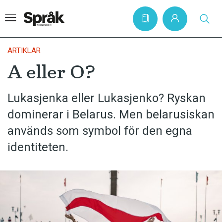
ARTIKLAR
A eller O?
Hem
Lukasjenka eller Lukasjenko? Ryskan
Artiklar
dominerar i Belarus. Men belarusiskan
Krönikor
används som symbol för den egna
Språkfrågor
identiteten.
Skrivtips
Bokrecensioner
Kviss
Podden