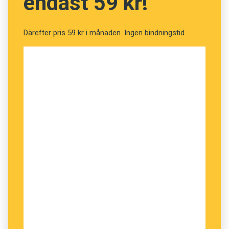
endast 59 kr!
På ukrainska finns inget
a
-ande. På belarusiska
”a-ar” man, och man har också infört
a
-andet i
Därefter pris 59 kr i månaden. Ingen bindningstid.
rättstavningen. Det är en viktig skillnad mellan
de tre östslaviska språken. Det är också
förklaringen till de olika stavningarna av namnet
på diktatorn på svenska. På belarusiska gäller
a
till och med utländska ord. Den polska
kompositören Chopin både skrivs och uttalas
Шапэн
, ”Sjapen”, på belarusiska, medan
’kommunism’ skrivs och uttalas
kamunizm
.
Bägge stavningarna av Lukasjenko är likvärdiga.
Belarusiska och ryska är i dag båda officiella
språk i Belarus. Så har det inte alltid varit. Under
1994 – två år efter att landet hade blivit