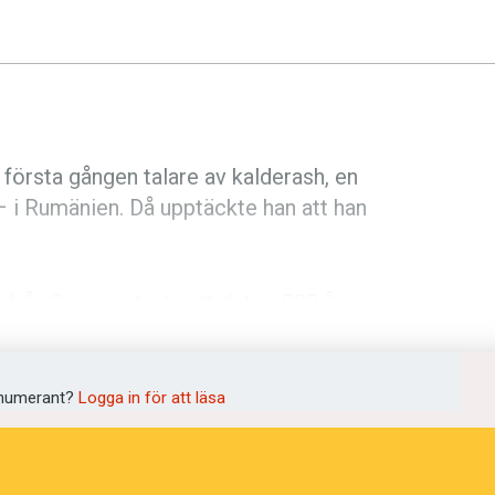
första gången talare av kalderash, en
 i Rumänien. Då upptäckte han att han
 från Sverige, trots att det är 200 år
umänien.
stådd med talare av den balkanska
numerant?
Logga in för att läsa
v romska i Sverige.
ra sig samma dialekt i