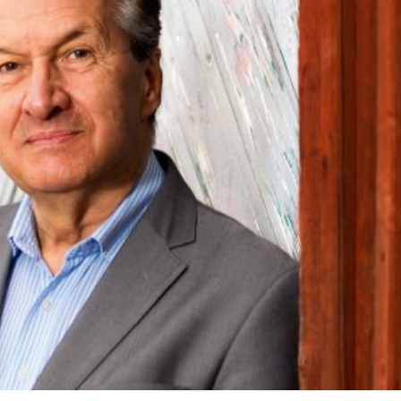
språkpolisen
rd
a
dningen digitalt