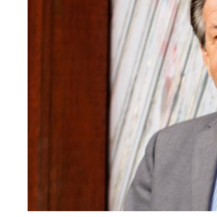
Kviss
Podden
Anmäl till 
Föreslå nyo
Annonsera
Prenumerer
Läs Språkti
Press