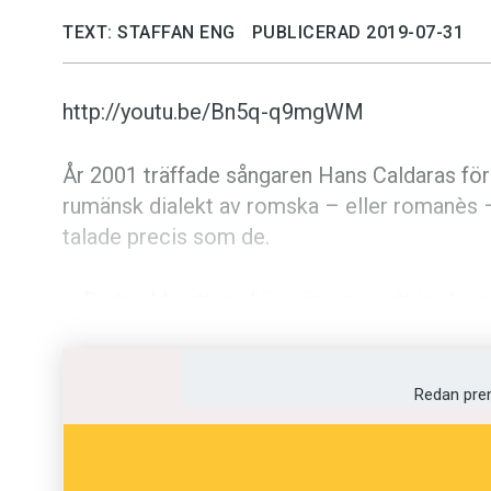
TEXT: STAFFAN ENG
PUBLICERAD 2019-07-31
http://youtu.be/Bn5q-q9mgWM
År 2001 träffade sångaren Hans Caldaras för 
rumänsk dialekt av romska – eller romanès –
talade precis som de.
– De trodde att jag ljög när jag sa att jag kom
sedan mina förfäder flydde från slaveriet i R
Däremot kan Hans Caldaras inte göra sig för
Redan pre
dialekten arli, som är en annan vanlig form a
– Nu vill en del personer att alla barn ska lä